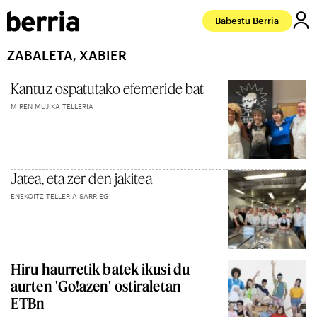
Babestu Berria
ZABALETA, XABIER
Kantuz ospatutako efemeride bat
MIREN MUJIKA TELLERIA
Jatea, eta zer den jakitea
ENEKOITZ TELLERIA SARRIEGI
Hiru haurretik batek ikusi du
aurten 'Go!azen' ostiraletan
ETBn