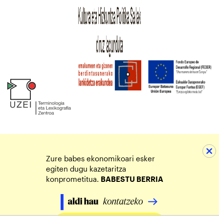
Zure babes ekonomikoari esker
egiten dugu kazetaritza
konprometitua.
BABESTU BERRIA