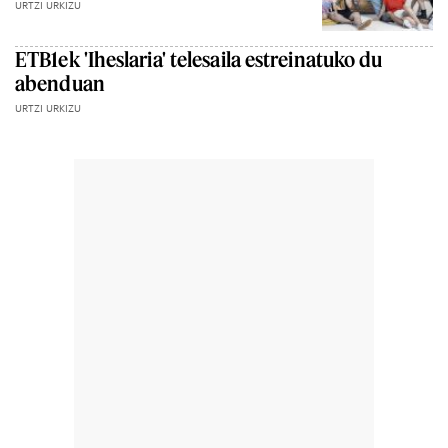
URTZI URKIZU
ETB1ek 'Iheslaria' telesaila estreinatuko du
abenduan
URTZI URKIZU