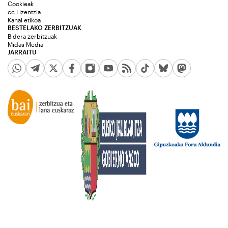
Cookieak
cc Lizentzia
Kanal etikoa
BESTELAKO ZERBITZUAK
Bidera zerbitzuak
Midas Media
JARRAITU