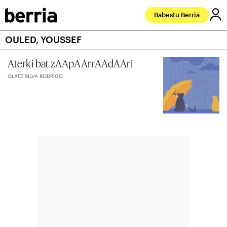
Babestu Berria
OULED, YOUSSEF
Aterki bat zAApAArrAAdAAri
OLATZ SILVA RODRIGO