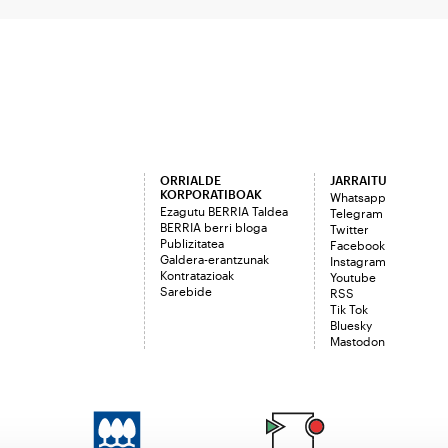
ORRIALDE
JARRAITU
KORPORATIBOAK
Whatsapp
Ezagutu BERRIA Taldea
Telegram
BERRIA berri bloga
Twitter
Publizitatea
Facebook
Galdera-erantzunak
Instagram
Kontratazioak
Youtube
Sarebide
RSS
Tik Tok
Bluesky
Mastodon