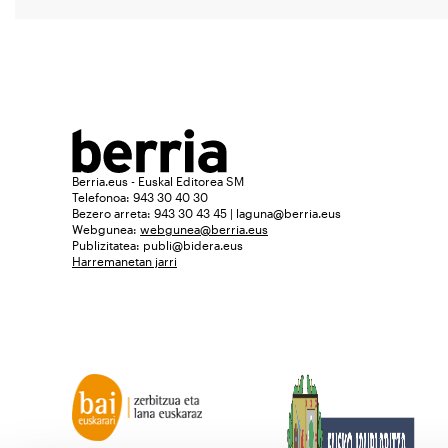
Berria.eus - Euskal Editorea SM
Telefonoa: 943 30 40 30
Bezero arreta: 943 30 43 45 | laguna@berria.eus
Webgunea:
webgunea@berria.eus
Publizitatea:
publi@bidera.eus
Harremanetan jarri