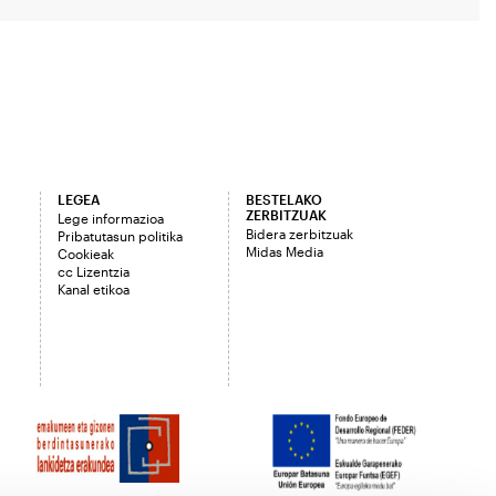
LEGEA
BESTELAKO
ZERBITZUAK
Lege informazioa
Bidera zerbitzuak
Pribatutasun politika
Midas Media
Cookieak
cc Lizentzia
Kanal etikoa