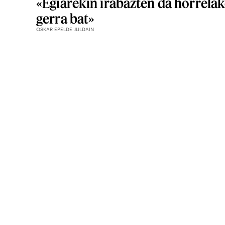
«Egiarekin irabazten da horrela
gerra bat»
OSKAR EPELDE JULDAIN