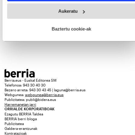
Webgune honek cookie propioak eta hirugarrenen cookie-
Aukeratu
fitxategiak erabiltzen ditu. Zure esperientzia eta zerbitzuak
hobetzeko asmoz, cookie teknologiaz baliatzen gara. Ohar
hau onartuz gero, teknologia hori erabiltzeko baimen
esplizitua ematen diguzu.
Gehiago irakurri
Baztertu cookie-ak
Berria.eus - Euskal Editorea SM
Telefonoa: 943 30 40 30
Bezero arreta: 943 30 43 45 | laguna@berria.eus
Webgunea:
webgunea@berria.eus
Publizitatea:
publi@bidera.eus
Harremanetan jarri
ORRIALDE KORPORATIBOAK
Ezagutu BERRIA Taldea
BERRIA berri bloga
Publizitatea
Galdera-erantzunak
Kontratazioak