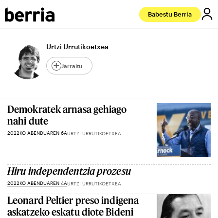
Babestu Berria
Urtzi Urrutikoetxea
Jarraitu
Demokratek arnasa gehiago
nahi dute
2022KO ABENDUAREN 6A
URTZI URRUTIKOETXEA
Hiru independentzia prozesu
2022KO ABENDUAREN 4A
URTZI URRUTIKOETXEA
Leonard Peltier preso indigena
askatzeko eskatu diote Bideni