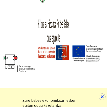
Zure babes ekonomikoari esker
egiten dugu kazetaritza