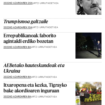
2022KO AZAROAREN 20A
URTZI URRUTIKOETXEA
Trumpismoa galtzaile
2022KO AZAROAREN 10A
URTZI URRUTIKOETXEA
Errepublikanoak faborito
agintaldi erdiko bozetan
2022KO AZAROAREN 8A
URTZI URRUTIKOETXEA
AEBetako hauteskundeak eta
Ukraina
2022KO AZAROAREN 6A
URTZI URRUTIKOETXEA
Itxaropena eta kezka, Tigrayko
bake akordioaren inguruan
2022KO AZAROAREN 6A
URTZI URRUTIKOETXEA