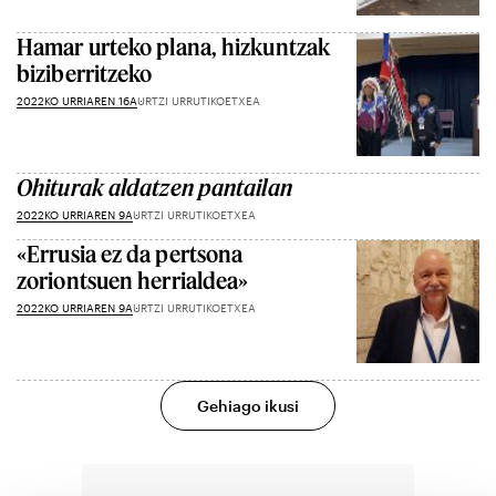
Hamar urteko plana, hizkuntzak
biziberritzeko
2022KO URRIAREN 16A
URTZI URRUTIKOETXEA
Ohiturak aldatzen pantailan
2022KO URRIAREN 9A
URTZI URRUTIKOETXEA
«Errusia ez da pertsona
zoriontsuen herrialdea»
2022KO URRIAREN 9A
URTZI URRUTIKOETXEA
Gehiago ikusi