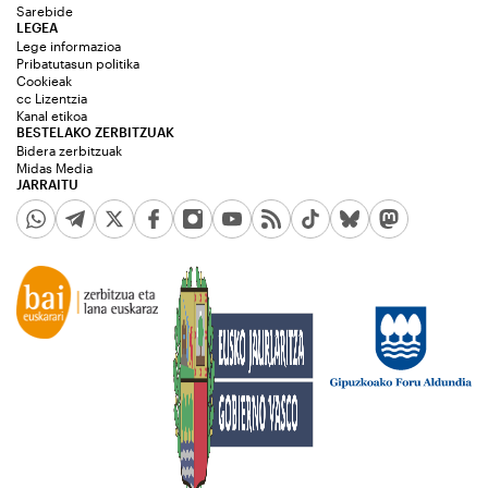
Sarebide
LEGEA
Lege informazioa
Pribatutasun politika
Cookieak
cc Lizentzia
Kanal etikoa
BESTELAKO ZERBITZUAK
Bidera zerbitzuak
Midas Media
JARRAITU