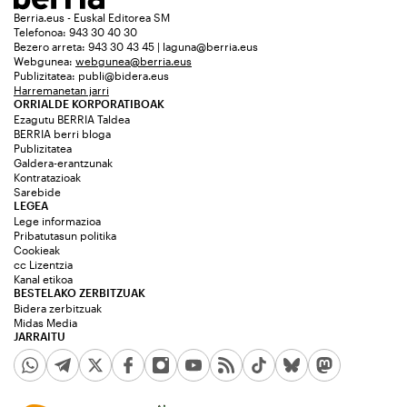
Berria.eus - Euskal Editorea SM
Telefonoa: 943 30 40 30
Bezero arreta: 943 30 43 45 | laguna@berria.eus
Webgunea:
webgunea@berria.eus
Publizitatea:
publi@bidera.eus
Harremanetan jarri
ORRIALDE KORPORATIBOAK
Ezagutu BERRIA Taldea
BERRIA berri bloga
Publizitatea
Galdera-erantzunak
Kontratazioak
Sarebide
LEGEA
Lege informazioa
Pribatutasun politika
Cookieak
cc Lizentzia
Kanal etikoa
BESTELAKO ZERBITZUAK
Bidera zerbitzuak
Midas Media
JARRAITU