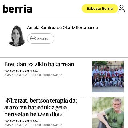
Babestu Berria
Amaia Ramirez de Okariz Kortabarria
Jarraitu
Bost dantza ziklo bakarrean
2022KO EKAINAREN 28A
AMAIA RAMIREZ DE OKARIZ KORTABARRIA
«Niretzat, bertsoa terapia da;
arazoren bat edukiz gero,
bertsotan heltzen diot»
2022KO EKAINAREN 26A
AMAIA RAMIREZ DE OKARIZ KORTABARRIA