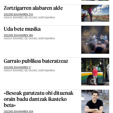
Zortzigarren alabaren alde
2022KO EKAINAREN 21A
AMAIA RAMIREZ DE OKARIZ KORTABARRIA
Uda bete musika
2022KO EKAINAREN 18A
AMAIA RAMIREZ DE OKARIZ KORTABARRIA
Garraio publikoa bateratzeaz
2022KO EKAINAREN 11
AMAIA RAMIREZ DE OKARIZ KORTABARRIA
«Besoak gurutzatu ohi dituenak
orain badu dantzak ikasteko
beta»
2022KO EKAINAREN 10A