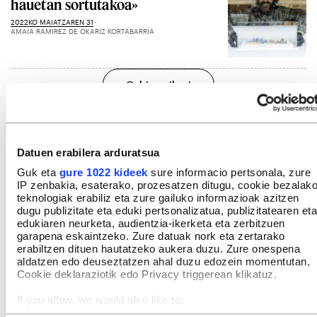
hauetan sortutakoa»
2022KO MAIATZAREN 31
AMAIA RAMIREZ DE OKARIZ KORTABARRIA
Gehiago ikusi
Datuen erabilera arduratsua
Guk eta
gure 1022 kideek
sure informacio pertsonala, zure
IP zenbakia, esaterako, prozesatzen ditugu, cookie bezalak
teknologiak erabiliz eta zure gailuko informazioak azitzen
dugu publizitate eta eduki pertsonalizatua, publizitatearen eta
edukiaren neurketa, audientzia-ikerketa eta zerbitzuen
garapena eskaintzeko. Zure datuak nork eta zertarako
erabiltzen dituen hautatzeko aukera duzu. Zure onespena
aldatzen edo deuseztatzen ahal duzu edozein momentutan,
Cookie deklaraziotik edo Privacy triggerean klikatuz.
If you allow, we would also like to:
Collect information about your geographical location