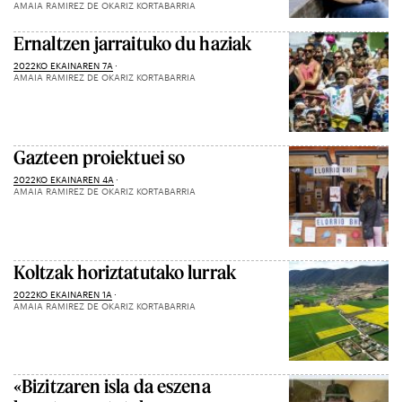
AMAIA RAMIREZ DE OKARIZ KORTABARRIA
Ernaltzen jarraituko du haziak
2022KO EKAINAREN 7A
AMAIA RAMIREZ DE OKARIZ KORTABARRIA
Gazteen proiektuei so
2022KO EKAINAREN 4A
AMAIA RAMIREZ DE OKARIZ KORTABARRIA
Koltzak horiztatutako lurrak
2022KO EKAINAREN 1A
AMAIA RAMIREZ DE OKARIZ KORTABARRIA
«Bizitzaren isla da eszena