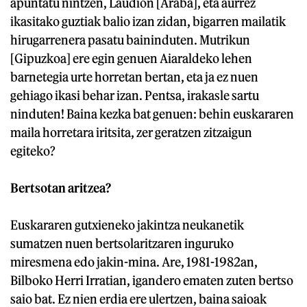
apuntatu nintzen, Laudion [Araba], eta aurrez
ikasitako guztiak balio izan zidan, bigarren mailatik
hirugarrenera pasatu baininduten. Mutrikun
[Gipuzkoa] ere egin genuen Aiaraldeko lehen
barnetegia urte horretan bertan, eta ja ez nuen
gehiago ikasi behar izan. Pentsa, irakasle sartu
ninduten! Baina kezka bat genuen: behin euskararen
maila horretara iritsita, zer geratzen zitzaigun
egiteko?
Bertsotan aritzea?
Euskararen gutxieneko jakintza neukanetik
sumatzen nuen bertsolaritzaren inguruko
miresmena edo jakin-mina. Are, 1981-1982an,
Bilboko Herri Irratian, igandero ematen zuten bertso
saio bat. Ez nien erdia ere ulertzen, baina saioak