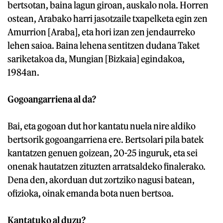
bertsotan, baina lagun giroan, auskalo nola. Horren
ostean, Arabako harri jasotzaile txapelketa egin zen
Amurrion [Araba], eta hori izan zen jendaurreko
lehen saioa. Baina lehena sentitzen dudana Taket
sariketakoa da, Mungian [Bizkaia] egindakoa,
1984an.
Gogoangarriena al da?
Bai, eta gogoan dut hor kantatu nuela nire aldiko
bertsorik gogoangarriena ere. Bertsolari pila batek
kantatzen genuen goizean, 20-25 inguruk, eta sei
onenak hautatzen zituzten arratsaldeko finalerako.
Dena den, akorduan dut zortziko nagusi batean,
ofizioka, oinak emanda bota nuen bertsoa.
Kantatuko al duzu?