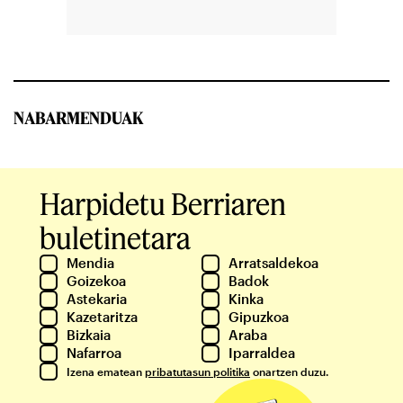
NABARMENDUAK
Harpidetu Berriaren
buletinetara
Mendia
Arratsaldekoa
Goizekoa
Badok
Astekaria
Kinka
Kazetaritza
Gipuzkoa
Bizkaia
Araba
Nafarroa
Iparraldea
Izena ematean
pribatutasun politika
onartzen duzu.