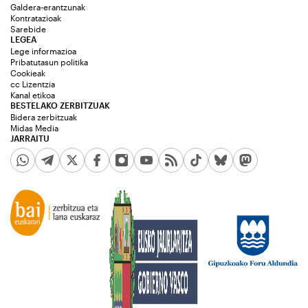
Galdera-erantzunak
Kontratazioak
Sarebide
LEGEA
Lege informazioa
Pribatutasun politika
Cookieak
cc Lizentzia
Kanal etikoa
BESTELAKO ZERBITZUAK
Bidera zerbitzuak
Midas Media
JARRAITU