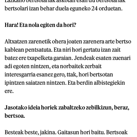
Lazkano bertsolariak askotan esan du bertsolariak
bertsolari izan behar duela eguneko 24 orduetan.
Hara! Eta nola egiten da hori?
Altxatzen zarenetik ohera joaten zarenera arte bertso
kablean pentsatuta. Eta niri hori gertatu izan zait
batez ere txapelketa garaian. Jendeak esaten zuenari
adi egoten nintzen, eta norbaitek zerbait
interesgarria esanez gero, ttak, hori bertsotan
ipintzen saiatzen nintzen. Eta berdin albistegiekin
ere.
Jasotako ideia horiek zabaltzeko zebilkizun, beraz,
bertsoa.
Besteak beste, jakina. Gaitasun hori baitu. Bertsoak