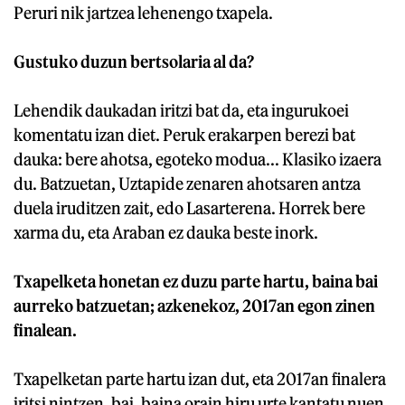
Peruri nik jartzea lehenengo txapela.
Gustuko duzun bertsolaria al da?
Lehendik daukadan iritzi bat da, eta ingurukoei
komentatu izan diet. Peruk erakarpen berezi bat
dauka: bere ahotsa, egoteko modua... Klasiko izaera
du. Batzuetan, Uztapide zenaren ahotsaren antza
duela iruditzen zait, edo Lasarterena. Horrek bere
xarma du, eta Araban ez dauka beste inork.
Txapelketa honetan ez duzu parte hartu, baina bai
aurreko batzuetan; azkenekoz, 2017an egon zinen
finalean.
Txapelketan parte hartu izan dut, eta 2017an finalera
iritsi nintzen, bai, baina orain hiru urte kantatu nuen