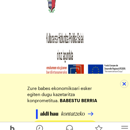
Zure babes ekonomikoari esker
egiten dugu kazetaritza
konprometitua.
BABESTU
BERRIA
Egin zure ekarpena