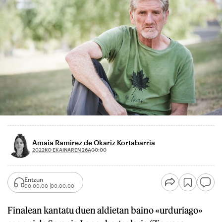
Amaia Ramirez de Okariz Kortabarria
2022KO EKAINAREN 26A
00:00
Entzun
00:00:00
00:00:00
Finalean kantatu duen aldietan baino «urduriago»