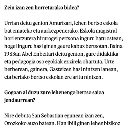
Zein izan zen horretarako bidea?
Urrian deitu genion Amurizari, lehen bertso eskola
bat emateko eta aurkezpenerako. Eskola magistral
hori entzutera hirurogei pertsona inguru batu ostean,
hogei inguru hasi ginen geure kabuz bertsotan. Baina
1983an Abel Enbeitari deitu genion, gure didaktika
eta pedagogia oso egokiak ez zirela ohartuta. Urte
berberean, gainera, Gasteizen hasi nintzen lanean,
eta bertako bertso eskolan ere aritu nintzen.
Gogoan al duzu zure lehenengo bertso saioa
jendaurrean?
Nire debuta San Sebastian egunean izan zen,
Orozkoko auzo batean. Han ibili ginen lehenbizikoz