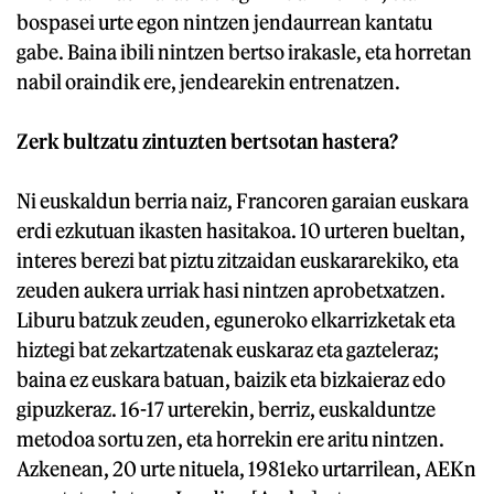
bospasei urte egon nintzen jendaurrean kantatu
gabe. Baina ibili nintzen bertso irakasle, eta horretan
nabil oraindik ere, jendearekin entrenatzen.
Zerk bultzatu zintuzten bertsotan hastera?
Ni euskaldun berria naiz, Francoren garaian euskara
erdi ezkutuan ikasten hasitakoa. 10 urteren bueltan,
interes berezi bat piztu zitzaidan euskararekiko, eta
zeuden aukera urriak hasi nintzen aprobetxatzen.
Liburu batzuk zeuden, eguneroko elkarrizketak eta
hiztegi bat zekartzatenak euskaraz eta gazteleraz;
baina ez euskara batuan, baizik eta bizkaieraz edo
gipuzkeraz. 16-17 urterekin, berriz, euskalduntze
metodoa sortu zen, eta horrekin ere aritu nintzen.
Azkenean, 20 urte nituela, 1981eko urtarrilean, AEKn