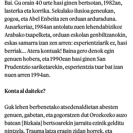
Bai. Gu orain 40 urte hasi ginen bertsotan, 1982an,
lasterka eta korrika. Sekulako ilusioa geneukan,
gogoa, eta Abel Enbeita zen orduan arduraduna.
Ausarkeriaz, 1984an antolatu zuen lehendabizikoz
Arabako txapelketa, orduan eskolan genbiltzanokin,
eskas samarra izan zen arren: esperientziarik ez, hasi
berriak... Atera kontuak! Baina gero denok egin
genuen hobera, eta 1990ean hasi ginen San
Prudentzio sariketarekin, esperientzia txar bat izan
nuen arren 1994an.
Konta al daiteke?
Guk lehen berbenetako atsedenaldietan abesten
genuen, gabetan, eta gogoratzen dut Orozkozko auzo
batean [Bizkaia] bertsoarekin jarraitu ezinik gelditu
nintzela. Trauma latza eragin zidan horrek, eta