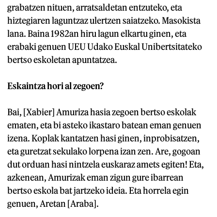
grabatzen nituen, arratsaldetan entzuteko, eta
hiztegiaren laguntzaz ulertzen saiatzeko. Masokista
lana. Baina 1982an hiru lagun elkartu ginen, eta
erabaki genuen UEU Udako Euskal Unibertsitateko
bertso eskoletan apuntatzea.
Eskaintza hori al zegoen?
Bai, [Xabier] Amuriza hasia zegoen bertso eskolak
ematen, eta bi asteko ikastaro batean eman genuen
izena. Koplak kantatzen hasi ginen, inprobisatzen,
eta guretzat sekulako lorpena izan zen. Are, gogoan
dut orduan hasi nintzela euskaraz amets egiten! Eta,
azkenean, Amurizak eman zigun gure ibarrean
bertso eskola bat jartzeko ideia. Eta horrela egin
genuen, Aretan [Araba].