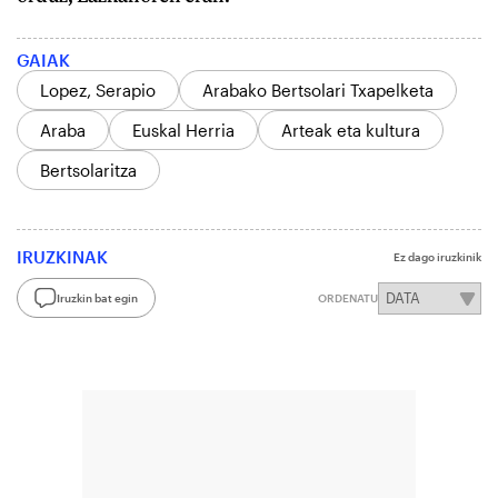
GAIAK
Lopez, Serapio
Arabako Bertsolari Txapelketa
Araba
Euskal Herria
Arteak eta kultura
Bertsolaritza
IRUZKINAK
Ez dago iruzkinik
Iruzkin bat egin
ORDENATU