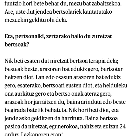
funtzio hori bete behar du, mezu bat zabaltzekoa.
Are, uste dut jendea bertsolariek kantatutako
mezuekin gelditu ohi dela.
Eta, pertsonalki, zertarako balio du zuretzat
bertsoak?
Nik beti esaten dut niretzat bertsoa terapia dela;
besteak beste, arazoren bat edukiz gero, bertsotan
heltzen diot. Lan edo osasun arazoren bat edukiz
gero, esaterako, bertsoari eusten diot, eta helduleku
ona aurkituz gero eta bertso onak ateraz gero,
arazoak hor jarraitzen du, baina arinduta edo beste
begirada batetik behatuta. Nik hori beti diot, eta
jende asko gelditzen da harrituta. Baina bertsoa
pasioa da niretzat, egunerokoa, nahiz eta ez izan 24
orduz, Lazkanoren eran!