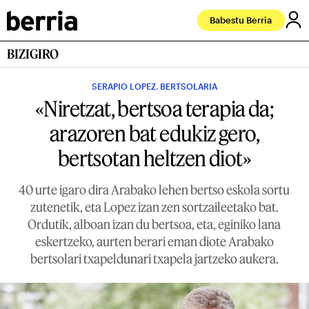
Babestu Berria
BIZIGIRO
SERAPIO LOPEZ. BERTSOLARIA
«Niretzat, bertsoa terapia da;
arazoren bat edukiz gero,
bertsotan heltzen diot»
40 urte igaro dira Arabako lehen bertso eskola sortu
zutenetik, eta Lopez izan zen sortzaileetako bat.
Ordutik, alboan izan du bertsoa, eta, eginiko lana
eskertzeko, aurten berari eman diote Arabako
bertsolari txapeldunari txapela jartzeko aukera.