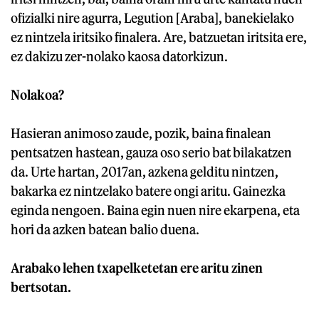
ofizialki nire agurra, Legution [Araba], banekielako
ez nintzela iritsiko finalera. Are, batzuetan iritsita ere,
ez dakizu zer-nolako kaosa datorkizun.
Nolakoa?
Hasieran animoso zaude, pozik, baina finalean
pentsatzen hastean, gauza oso serio bat bilakatzen
da. Urte hartan, 2017an, azkena gelditu nintzen,
bakarka ez nintzelako batere ongi aritu. Gainezka
eginda nengoen. Baina egin nuen nire ekarpena, eta
hori da azken batean balio duena.
Arabako lehen txapelketetan ere aritu zinen
bertsotan.