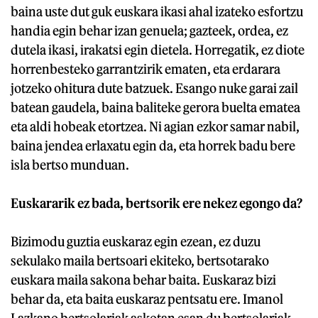
baina uste dut guk euskara ikasi ahal izateko esfortzu
handia egin behar izan genuela; gazteek, ordea, ez
dutela ikasi, irakatsi egin dietela. Horregatik, ez diote
horrenbesteko garrantzirik ematen, eta erdarara
jotzeko ohitura dute batzuek. Esango nuke garai zail
batean gaudela, baina baliteke gerora buelta ematea
eta aldi hobeak etortzea. Ni agian ezkor samar nabil,
baina jendea erlaxatu egin da, eta horrek badu bere
isla bertso munduan.
Euskararik ez bada, bertsorik ere nekez egongo da?
Bizimodu guztia euskaraz egin ezean, ez duzu
sekulako maila bertsoari ekiteko, bertsotarako
euskara maila sakona behar baita. Euskaraz bizi
behar da, eta baita euskaraz pentsatu ere. Imanol