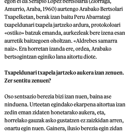
egon ei da Serapio Lopez bertsolaria (Ziorraga,
Amurrio, Araba, 1960) aurtengo Arabako Bertsolari
Txapelketan, berak izan baitu Peru Abarrategi
txapeldunari txapela jartzeko ardura, protokoloari
«ostiko» batzuk emanda, aurkezleak bere izena esan
aurretik baitzegoen oholtzan. «Aldrebes samarra
naiz». Era horretan izanda ere, ordea, Arabako
bertsogintzan eginiko lana aitortu diote.
Txapeldunari txapela jartzeko aukera izan zenuen.
Zer sentitu zenuen?
Oso sentsazio berezia bizi izan nuen, baina ase
ninduena. Urteetan egindako ekarpena aitortua izan
zedin eman zidaten honetarako aukera, eta,
horrelako gauzak asko gustatzen ez zaizkidan arren,
onartu egin nuen. Gainera, ilusio berezia egin zidan