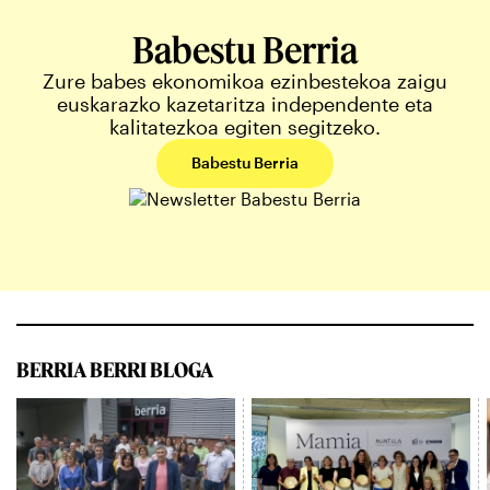
Babestu Berria
Zure babes ekonomikoa ezinbestekoa zaigu
euskarazko kazetaritza independente eta
kalitatezkoa egiten segitzeko.
Babestu Berria
BERRIA BERRI BLOGA