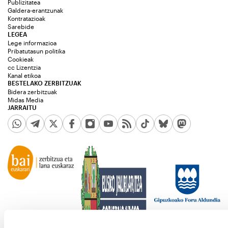
Publizitatea
Galdera-erantzunak
Kontratazioak
Sarebide
LEGEA
Lege informazioa
Pribatutasun politika
Cookieak
cc Lizentzia
Kanal etikoa
BESTELAKO ZERBITZUAK
Bidera zerbitzuak
Midas Media
JARRAITU