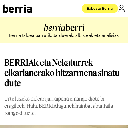
Babestu Berria
berria
berri
Berria taldea barrutik. Jarduerak, albisteak eta analisiak
BERRIAk eta Nekaturrek
elkarlanerako hitzarmena sinatu
dute
Urte luzeko bideari jarraipena emango diote bi
eragileek. Hala, BERRIAlagunek hainbat abantaila
izango dituzte.