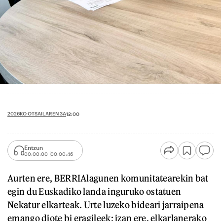
2026KO OTSAILAREN 3A
12:00
Entzun
00:00:00
00:00:46
Aurten ere, BERRIAlagunen komunitatearekin bat
egin du Euskadiko landa inguruko ostatuen
Nekatur elkarteak. Urte luzeko bideari jarraipena
emango diote bi eragileek; izan ere, elkarlanerako