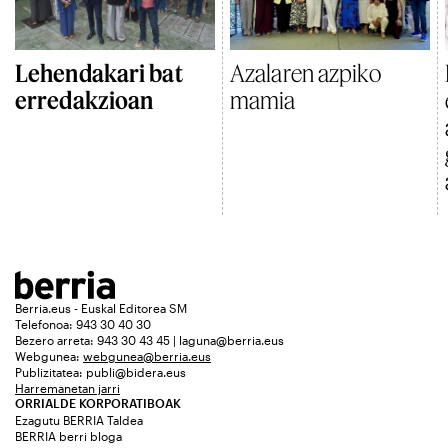
Lehendakari bat
Azalaren azpiko
erredakzioan
mamia
Berria.eus - Euskal Editorea SM
Telefonoa: 943 30 40 30
Bezero arreta: 943 30 43 45 | laguna@berria.eus
Webgunea:
webgunea@berria.eus
Publizitatea:
publi@bidera.eus
Harremanetan jarri
ORRIALDE KORPORATIBOAK
Ezagutu BERRIA Taldea
BERRIA berri bloga