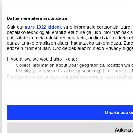
Datuen erabilera arduratsua
Guk eta
gure 1022 kideek
sure informacio pertsonala, zure 
bezalako teknologiak erabiliz eta zure gailuko informazioak a
publizitatearen eta edukiaren neurketa, audientzia-ikerketa 
eta zertarako erabiltzen dituen hautatzeko aukera duzu. Zu
edozein momentutan, Cookie deklaraziotik edo Privacy trigge
If you allow, we would also like to:
Collect information about your geographical location whi
Identify your device by actively scanning it for specific ch
Find out more about how your personal data is processed an
Webgune honek cookie propioak eta hirugarrenen cookie-fitxat
hobetzeko asmoz, cookie teknologiaz baliatzen gara. Ohar ha
esplizitua ematen diguzu.
Gehiago irakurri
Onartu cooki
Aukerat