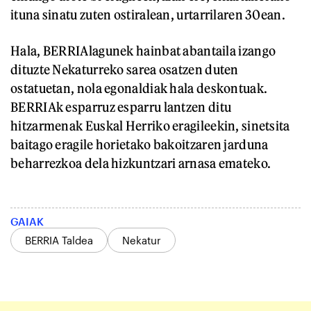
ituna sinatu zuten ostiralean, urtarrilaren 30ean.
Hala, BERRIAlagunek hainbat abantaila izango
dituzte Nekaturreko sarea osatzen duten
ostatuetan, nola egonaldiak hala deskontuak.
BERRIAk esparruz esparru lantzen ditu
hitzarmenak Euskal Herriko eragileekin, sinetsita
baitago eragile horietako bakoitzaren jarduna
beharrezkoa dela hizkuntzari arnasa emateko.
GAIAK
BERRIA Taldea
Nekatur