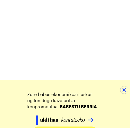
Zure babes ekonomikoari esker
egiten dugu kazetaritza
konprometitua.
BABESTU BERRIA