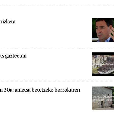
rizketa
ts gazteetan
en 30a: ametsa betetzeko borrokaren