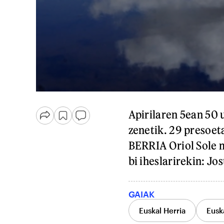
Apirilaren 5ean 50 
zenetik. 29 presoetat
BERRIA Oriol Sole 
bi iheslarirekin: Jo
GAIAK
Euskal Herria
Euska