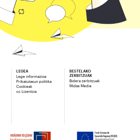
LEGEA
BESTELAKO
ZERBITZUAK
Lege informazioa
Bidera zerbitzuak
Pribatutasun politika
Midas Media
Cookieak
cc Lizentzia