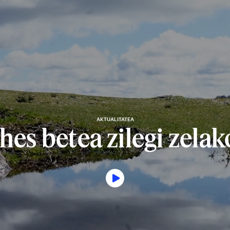
AKTUALITATEA
Ihes betea zilegi zelak