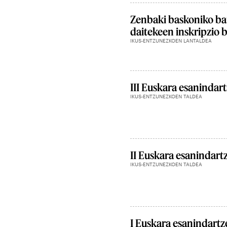
Zenbaki baskoniko ba
daitekeen inskripzio b
IKUS-ENTZUNEZKOEN LANTALDEA
III Euskara esanindar
IKUS-ENTZUNEZKOEN TALDEA
II Euskara esanindart
IKUS-ENTZUNEZKOEN TALDEA
I Euskara esanindartz