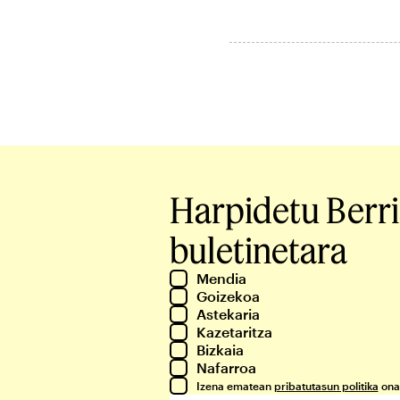
Harpidetu Berr
buletinetara
Mendia
Goizekoa
Astekaria
Kazetaritza
Bizkaia
Nafarroa
Izena ematean
pribatutasun politika
ona