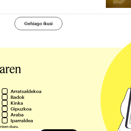
Gehiago ikusi
iaren
Arratsaldekoa
Badok
Kinka
Gipuzkoa
Araba
Iparraldea
rtzen duzu.