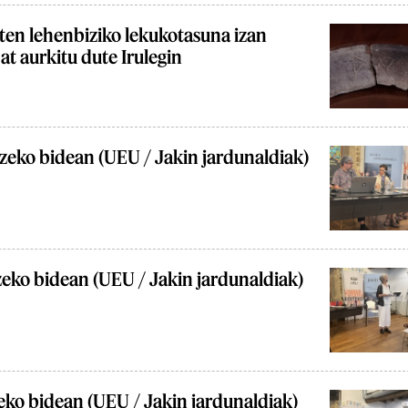
ten lehenbiziko lekukotasuna izan
at aurkitu dute Irulegin
tzeko bidean (UEU / Jakin jardunaldiak)
zeko bidean (UEU / Jakin jardunaldiak)
eko bidean (UEU / Jakin jardunaldiak)