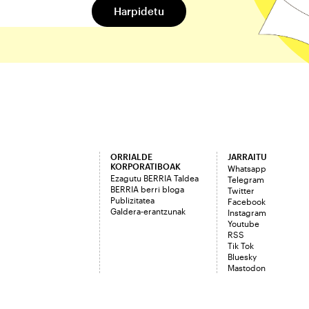
ORRIALDE
JARRAITU
KORPORATIBOAK
Whatsapp
Ezagutu BERRIA Taldea
Telegram
BERRIA berri bloga
Twitter
Publizitatea
Facebook
Galdera-erantzunak
Instagram
Youtube
RSS
Tik Tok
Bluesky
Mastodon