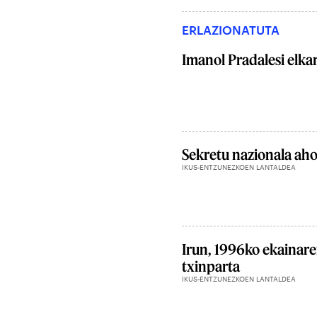
ERLAZIONATUTA
Imanol Pradalesi elkar
Sekretu nazionala aho
IKUS-ENTZUNEZKOEN LANTALDEA
Irun, 1996ko ekainar
txinparta
IKUS-ENTZUNEZKOEN LANTALDEA