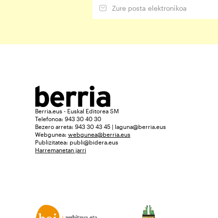
Berria.eus - Euskal Editorea SM
Telefonoa: 943 30 40 30
Bezero arreta: 943 30 43 45 | laguna@berria.eus
Webgunea:
webgunea@berria.eus
Publizitatea:
publi@bidera.eus
Harremanetan jarri