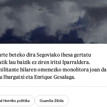
urte beteko dira Segoviako ihesa gertatu
ik lau baizik ez ziren iritsi Iparraldera.
militante hilaren omenezko monolitora joan da
su Ibargutxi eta Enrique Gesalaga.
l Herriko politika
Guardia Zibila