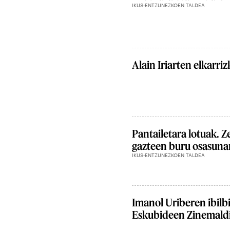
IKUS-ENTZUNEZKOEN TALDEA
Alain Iriarten elkarriz
Pantailetara lotuak. Z
gazteen buru osasuna
IKUS-ENTZUNEZKOEN TALDEA
Imanol Uriberen ibilb
Eskubideen Zinemald