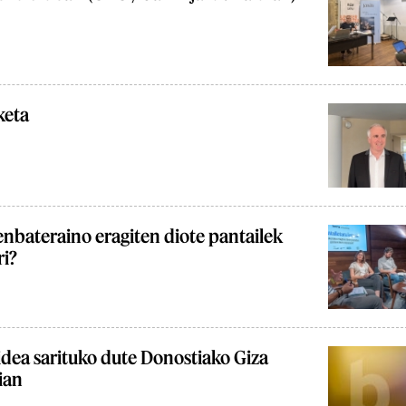
keta
enbateraino eragiten diote pantailek
ri?
idea sarituko dute Donostiako Giza
ian