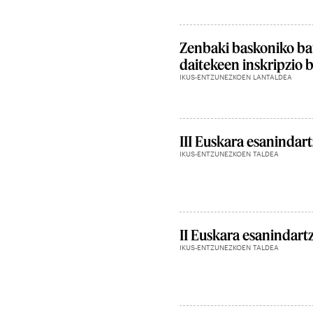
Zenbaki baskoniko ba
daitekeen inskripzio b
IKUS-ENTZUNEZKOEN LANTALDEA
III Euskara esanindar
IKUS-ENTZUNEZKOEN TALDEA
II Euskara esanindart
IKUS-ENTZUNEZKOEN TALDEA