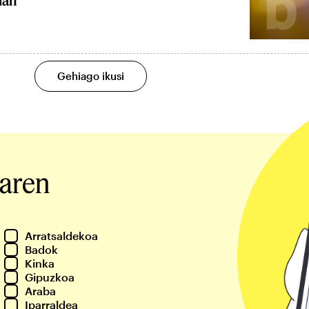
ian
Gehiago ikusi
iaren
Arratsaldekoa
Badok
Kinka
Gipuzkoa
Araba
Iparraldea