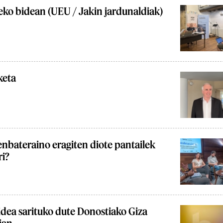
eko bidean (UEU / Jakin jardunaldiak)
keta
enbateraino eragiten diote pantailek
ri?
idea sarituko dute Donostiako Giza