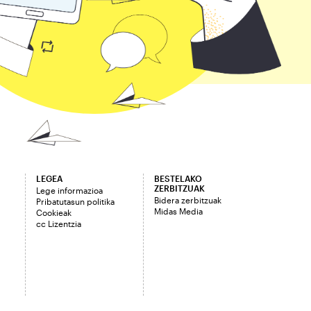
LEGEA
BESTELAKO
ZERBITZUAK
Lege informazioa
Bidera zerbitzuak
Pribatutasun politika
Midas Media
Cookieak
cc Lizentzia