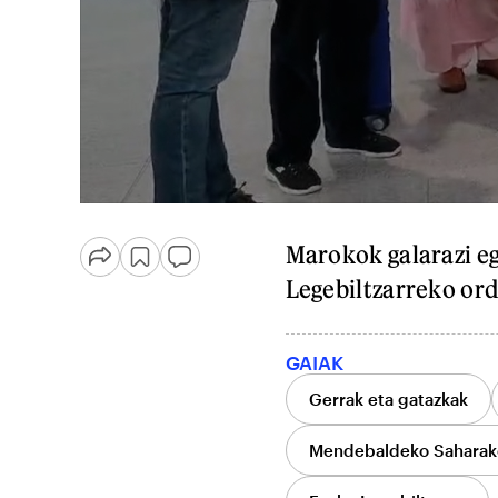
Marokok galarazi e
Legebiltzarreko ord
GAIAK
Gerrak eta gatazkak
Mendebaldeko Saharak