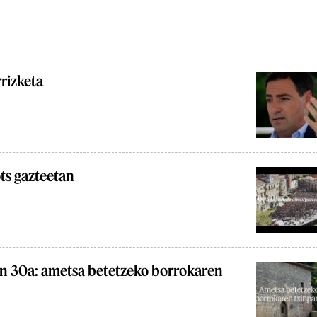
rizketa
ts gazteetan
en 30a: ametsa betetzeko borrokaren