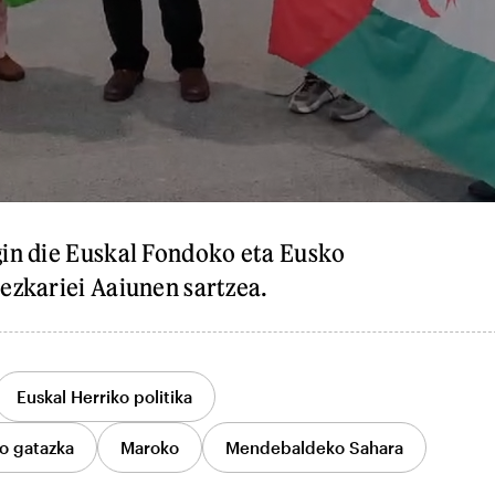
gin die Euskal Fondoko eta Eusko
ezkariei Aaiunen sartzea.
Euskal Herriko politika
o gatazka
Maroko
Mendebaldeko Sahara