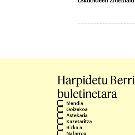
Eskubideen Zinemald
Harpidetu Berr
buletinetara
Mendia
Goizekoa
Astekaria
Kazetaritza
Bizkaia
Nafarroa