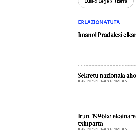
Eusko Legebiltzarra
ERLAZIONATUTA
Imanol Pradalesi elkar
Sekretu nazionala aho
IKUS-ENTZUNEZKOEN LANTALDEA
Irun, 1996ko ekainar
txinparta
IKUS-ENTZUNEZKOEN LANTALDEA