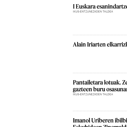
I Euskara esanindartz
IKUS-ENTZUNEZKOEN TALDEA
Alain Iriarten elkarriz
Pantailetara lotuak. Z
gazteen buru osasuna
IKUS-ENTZUNEZKOEN TALDEA
Imanol Uriberen ibilb