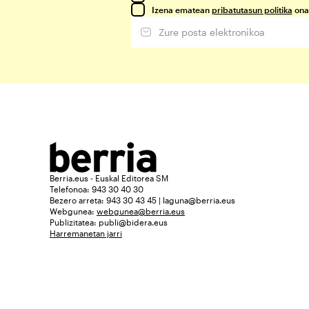
Izena ematean
pribatutasun politika
ona
Berria.eus - Euskal Editorea SM
Telefonoa: 943 30 40 30
Bezero arreta: 943 30 43 45 | laguna@berria.eus
Webgunea:
webgunea@berria.eus
Publizitatea:
publi@bidera.eus
Harremanetan jarri