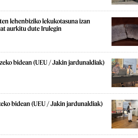
ten lehenbiziko lekukotasuna izan
at aurkitu dute Irulegin
tzeko bidean (UEU / Jakin jardunaldiak)
zeko bidean (UEU / Jakin jardunaldiak)