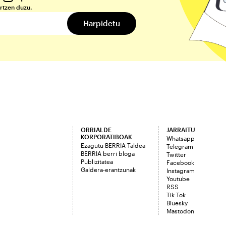
rtzen duzu.
ORRIALDE
JARRAITU
KORPORATIBOAK
Whatsapp
Ezagutu BERRIA Taldea
Telegram
BERRIA berri bloga
Twitter
Publizitatea
Facebook
Galdera-erantzunak
Instagram
Youtube
RSS
Tik Tok
Bluesky
Mastodon