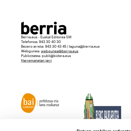
Berria.eus - Euskal Editorea SM
Telefonoa: 943 30 40 30
Bezero arreta: 943 30 43 45 | laguna@berria.eus
Webgunea:
webgunea@berria.eus
Publizitatea:
publi@bidera.eus
Harremanetan jarri