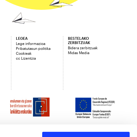
LEGEA
BESTELAKO
ZERBITZUAK
Lege informazioa
Bidera zerbitzuak
Pribatutasun politika
Midas Media
Cookieak
cc Lizentzia