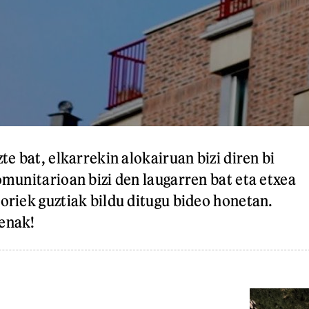
zte bat, elkarrekin alokairuan bizi diren bi
omunitarioan bizi den laugarren bat eta etxea
Horiek guztiak bildu ditugu bideo honetan.
penak!