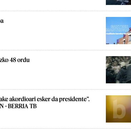
oa
ezko 48 ordu
ke akordioari esker da presidente”.
 - BERRIA TB