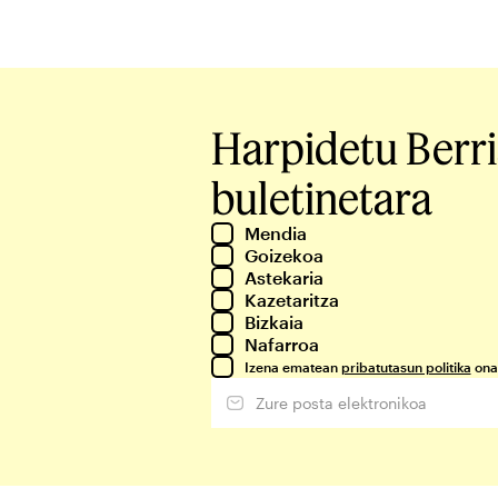
Harpidetu Berr
buletinetara
Mendia
Goizekoa
Astekaria
Kazetaritza
Bizkaia
Nafarroa
Izena ematean
pribatutasun politika
ona