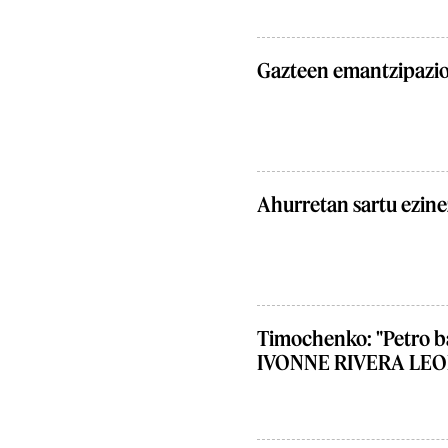
Gazteen emantzipazi
Ahurretan sartu ezin
Timochenko: "Petro ba
IVONNE RIVERA LEON