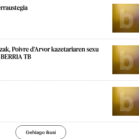
erraustegia
k, Poivre d'Arvor kazetariaren sexu
 BERRIA TB
Gehiago ikusi