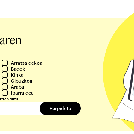
iaren
Arratsaldekoa
Badok
Kinka
Gipuzkoa
Araba
Iparraldea
rtzen duzu.