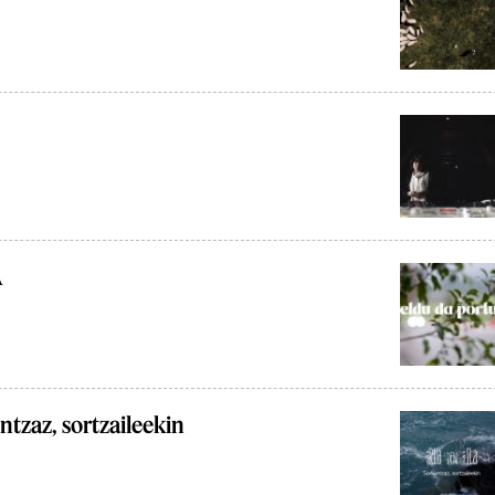
A
tzaz, sortzaileekin