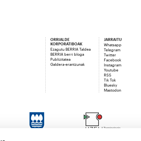
ORRIALDE
JARRAITU
KORPORATIBOAK
Whatsapp
Ezagutu BERRIA Taldea
Telegram
BERRIA berri bloga
Twitter
Publizitatea
Facebook
Galdera-erantzunak
Instagram
Youtube
RSS
Tik Tok
Bluesky
Mastodon