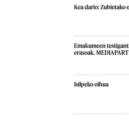
Kea dario: Zubietako 
Emakumeen testigantza
erasoak. MEDIAPART
Isilpeko oihua