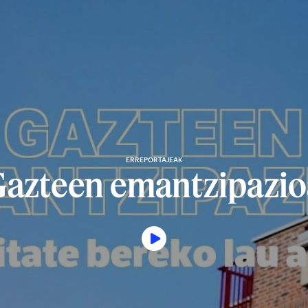
ERREPORTAJEAK
Gazteen emantzipazio