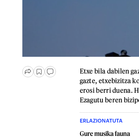
Etxe bila dabilen ga
gazte, etxebizitza k
erosi berri duena. 
Ezagutu beren bizi
ERLAZIONATUTA
Gure musika fauna