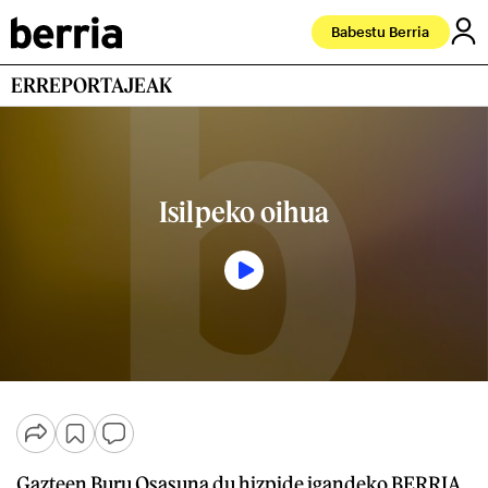
Babestu Berria
ERREPORTAJEAK
Isilpeko oihua
Gazteen Buru Osasuna du hizpide igandeko BERRIA