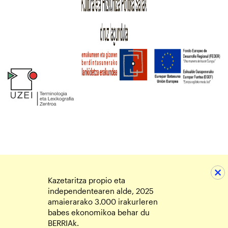
Kazetaritza propio eta
independentearen alde, 2025
amaierarako 3.000 irakurleren
babes ekonomikoa behar du
BERRIAk.