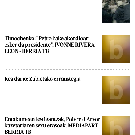
Timochenko: "Petro bake akordioari
esker da presidente”. IVONNE RIVERA
LEON - BERRIA TB
Kea dario: Zubietako erraustegia
Emakumeen testigantzak, Poivre d'Arvor
kazetariaren sexu erasoak. MEDIAPART
BERRIA TB