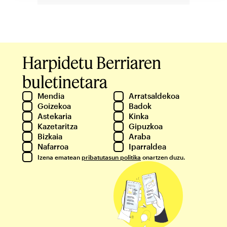
Harpidetu Berriaren
buletinetara
Mendia
Arratsaldekoa
Goizekoa
Badok
Astekaria
Kinka
Kazetaritza
Gipuzkoa
Bizkaia
Araba
Nafarroa
Iparraldea
Izena ematean
pribatutasun politika
onartzen duzu.