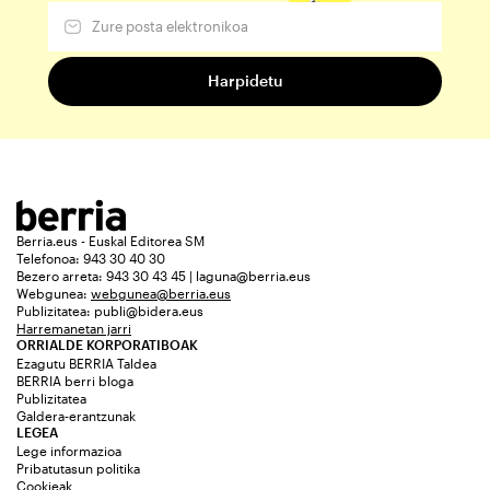
Berria.eus - Euskal Editorea SM
Telefonoa: 943 30 40 30
Bezero arreta: 943 30 43 45 | laguna@berria.eus
Webgunea:
webgunea@berria.eus
Publizitatea:
publi@bidera.eus
Harremanetan jarri
ORRIALDE KORPORATIBOAK
Ezagutu BERRIA Taldea
BERRIA berri bloga
Publizitatea
Galdera-erantzunak
LEGEA
Lege informazioa
Pribatutasun politika
Cookieak