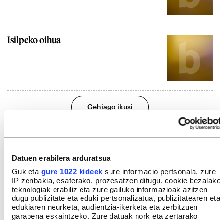
Isilpeko oihua
Gehiago ikusi
Datuen erabilera arduratsua
Guk eta
gure 1022 kideek
sure informacio pertsonala, zure
IP zenbakia, esaterako, prozesatzen ditugu, cookie bezalak
teknologiak erabiliz eta zure gailuko informazioak azitzen
dugu publizitate eta eduki pertsonalizatua, publizitatearen eta
edukiaren neurketa, audientzia-ikerketa eta zerbitzuen
garapena eskaintzeko. Zure datuak nork eta zertarako