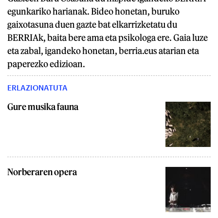
egunkariko harianak. Bideo honetan, buruko
gaixotasuna duen gazte bat elkarrizketatu du
BERRIAk, baita bere ama eta psikologa ere. Gaia luze
eta zabal, igandeko honetan, berria.eus atarian eta
paperezko edizioan.
ERLAZIONATUTA
Gure musika fauna
Norberaren opera