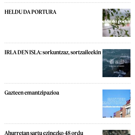
HELDU DA PORTURA
IRLA DEN ISLA: sorkuntzaz, sortzaileekin
Gazteen emantzipazioa
Ahurretan sartu ezinezko 48 ordu