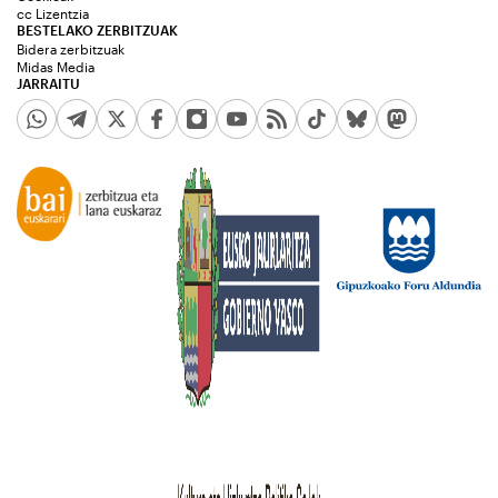
cc Lizentzia
BESTELAKO ZERBITZUAK
Bidera zerbitzuak
Midas Media
JARRAITU