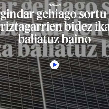
MOTZEAN
gindar gehiago sortu
riztagarrien bidez ik
baliatuz baino
IKUS-ENTZUNEZKOEN LANTALDEA