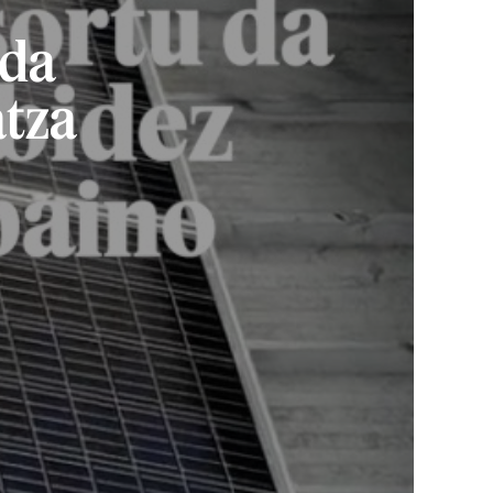
 da
atza