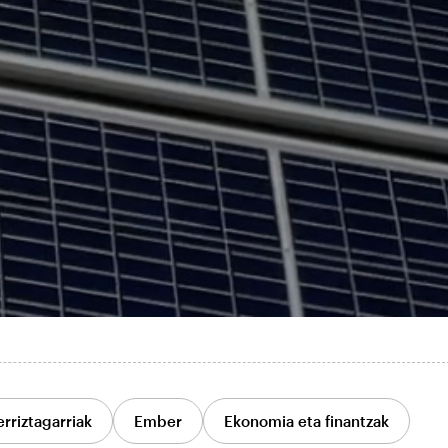
rriztagarriak
Ember
Ekonomia eta finantzak