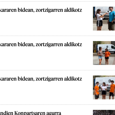
araren bidean, zortzigarren aldikotz
araren bidean, zortzigarren aldikotz
araren bidean, zortzigarren aldikotz
andien Konpartsaren agurra