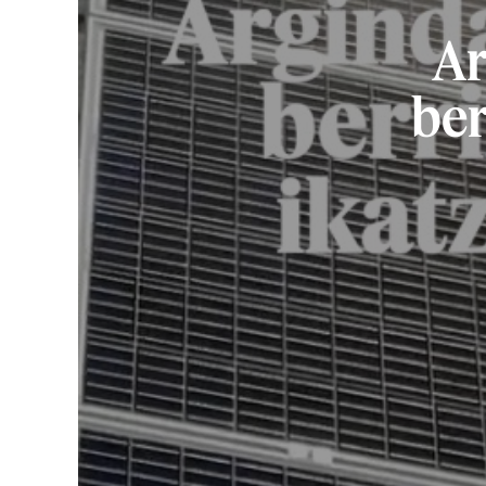
Ar
ber