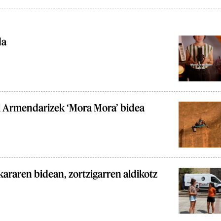
da
l Armendarizek ‘Mora Mora’ bidea
araren bidean, zortzigarren aldikotz