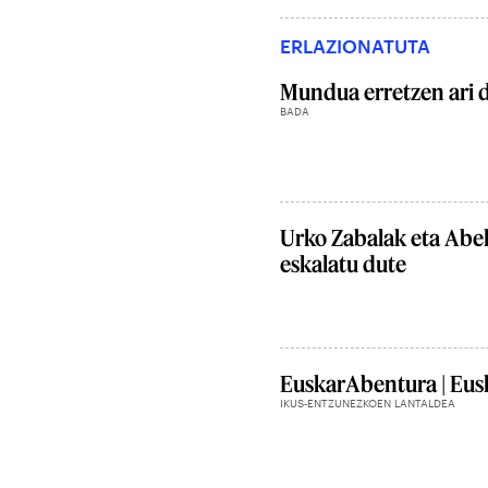
ERLAZIONATUTA
Mundua erretzen ari 
BADA
Urko Zabalak eta Abe
eskalatu dute
EuskarAbentura | Eusk
IKUS-ENTZUNEZKOEN LANTALDEA