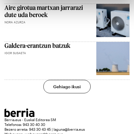
Aire girotua martxan jarrarazi
dute uda beroek
NORA AZURZA
Galdera-erantzun batzuk
IGOR SUSAETA
Gehiago ikusi
Berria.eus - Euskal Editorea SM
Telefonoa: 943 30 40 30
Bezero arreta: 943 30 43 45 | laguna@berria.eus