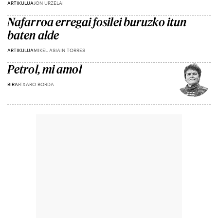
ARTIKULUA
JON URZELAI
Nafarroa erregai fosilei buruzko itun
baten alde
ARTIKULUA
MIKEL ASIAIN TORRES
Petrol, mi amol
BIRA
ITXARO BORDA