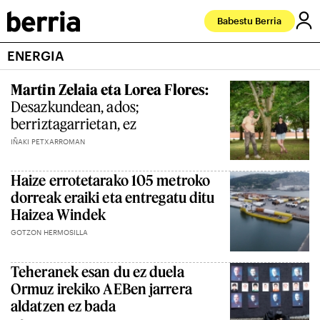
Babestu Berria
ENERGIA
Martin Zelaia eta Lorea Flores:
Desazkundean, ados;
berriztagarrietan, ez
IÑAKI PETXARROMAN
Haize errotetarako 105 metroko
dorreak eraiki eta entregatu ditu
Haizea Windek
GOTZON HERMOSILLA
Teheranek esan du ez duela
Ormuz irekiko AEBen jarrera
aldatzen ez bada