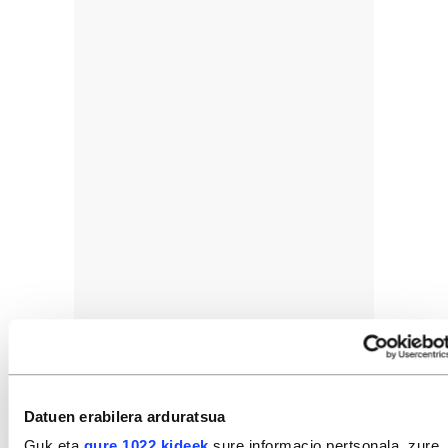
Datuen erabilera arduratsua
Guk eta
gure 1022 kideek
sure informacio pertsonala, zure