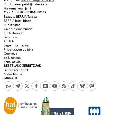
Webgunea:
webgunea@berria.eus
Publizitatea:
publi@bidera.eus
Harremanetan jarri
ORRIALDE KORPORATIBOAK
Ezagutu BERRIA Taldea
BERRIA berri bloga
Publizitatea
Galdera-erantzunak
Kontratazioak
Sarebide
LEGEA
Lege informazioa
Pribatutasun politika
Cookieak
cc Lizentzia
Kanal etikoa
BESTELAKO ZERBITZUAK
Bidera zerbitzuak
Midas Media
JARRAITU