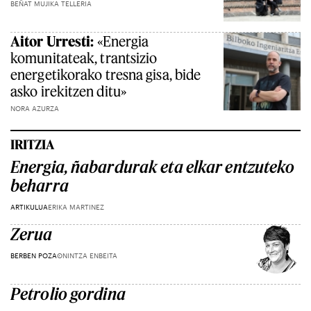
BEÑAT MUJIKA TELLERIA
Aitor Urresti:
«Energia
komunitateak, trantsizio
energetikorako tresna gisa, bide
asko irekitzen ditu»
NORA AZURZA
IRITZIA
Energia, ñabardurak eta elkar entzuteko
beharra
ARTIKULUA
ERIKA MARTINEZ
Zerua
BERBEN POZA
ONINTZA ENBEITA
Petrolio gordina