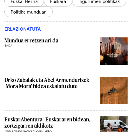
Euskal Herria
Euskara
Ingurumen politikak
Politika munduan
ERLAZIONATUTA
Mundua erretzen ari da
BADA
Urko Zabalak eta Abel Armendarizek
‘Mora Mora’ bidea eskalatu dute
EuskarAbentura | Euskararen bidean,
zortzigarren aldikotz
IKUS-ENTZUNEZKOEN LANTALDEA