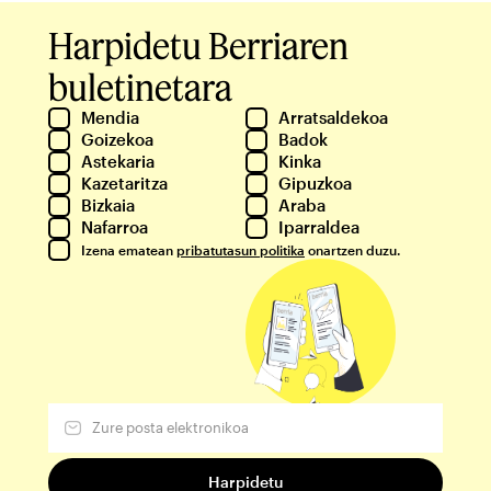
Harpidetu Berriaren
buletinetara
Mendia
Arratsaldekoa
Goizekoa
Badok
Astekaria
Kinka
Kazetaritza
Gipuzkoa
Bizkaia
Araba
Nafarroa
Iparraldea
Izena ematean
pribatutasun politika
onartzen duzu.