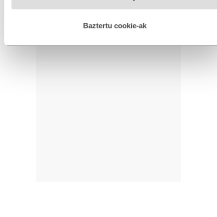
hobetzeko asmoz, cookie teknologiaz baliatzen gara. Ohar
hau onartuz gero, teknologia hori erabiltzeko baimen
esplizitua ematen diguzu.
Gehiago irakurri
Baztertu cookie-ak