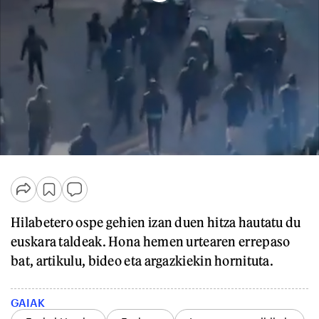
Hilabetero ospe gehien izan duen hitza hautatu du
euskara taldeak. Hona hemen urtearen errepaso
bat, artikulu, bideo eta argazkiekin hornituta.
GAIAK