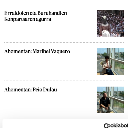
Erraldoien eta Buruhandien
Konpartsaren agurra
Ahomentan: Maribel Vaquero
Ahomentan: Peio Dufau
Urubia: Ez da Lyhanna soilik, beste