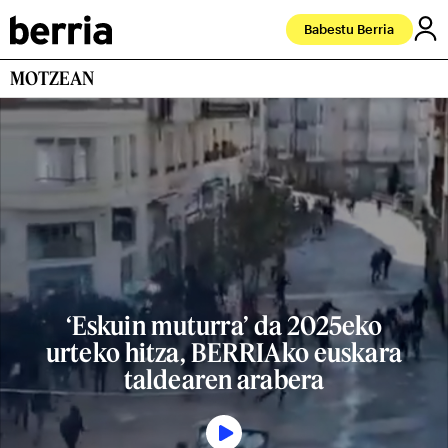
Babestu Berria
MOTZEAN
‘Eskuin muturra’ da 2025eko
urteko hitza, BERRIAko euskara
taldearen arabera