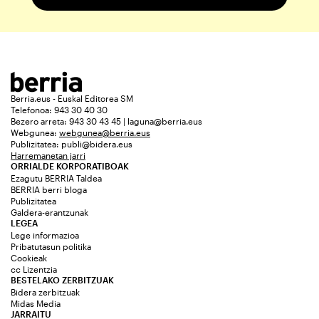
Berria.eus - Euskal Editorea SM
Telefonoa: 943 30 40 30
Bezero arreta: 943 30 43 45 | laguna@berria.eus
Webgunea:
webgunea@berria.eus
Publizitatea:
publi@bidera.eus
Harremanetan jarri
ORRIALDE KORPORATIBOAK
Ezagutu BERRIA Taldea
BERRIA berri bloga
Publizitatea
Galdera-erantzunak
LEGEA
Lege informazioa
Pribatutasun politika
Cookieak
cc Lizentzia
BESTELAKO ZERBITZUAK
Bidera zerbitzuak
Midas Media
JARRAITU