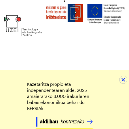
Kazetaritza propio eta
independentearen alde, 2025
amaierarako 3.000 irakurleren
babes ekonomikoa behar du
BERRIAk.