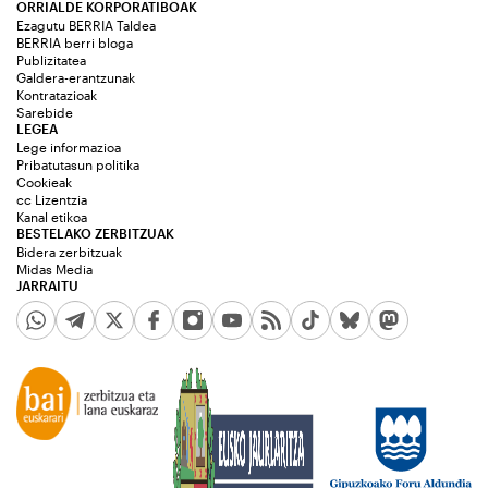
ORRIALDE KORPORATIBOAK
Ezagutu BERRIA Taldea
BERRIA berri bloga
Publizitatea
Galdera-erantzunak
Kontratazioak
Sarebide
LEGEA
Lege informazioa
Pribatutasun politika
Cookieak
cc Lizentzia
Kanal etikoa
BESTELAKO ZERBITZUAK
Bidera zerbitzuak
Midas Media
JARRAITU