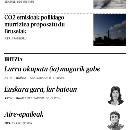
EDURNE BEGIRISTAIN
CO2 emisioak polikiago
murriztea proposatu du
Bruselak
IKER ARANBURU
IRITZIA
Lurra okupatu (ia) mugarik gabe
ARTIKULUA
IÑAKI LASAGABASTER HERRARTE
Euskara gara, lur batean
ARTIKULUA
AITZIBER SAROBE EGIGUREN
Aire-epaileak
BIRA
ITXARO BORDA