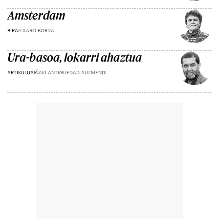
Amsterdam
BIRA
ITXARO BORDA
Ura-basoa, lokarri ahaztua
ARTIKULUA
IÑAKI ANTIGUEDAD AUZMENDI