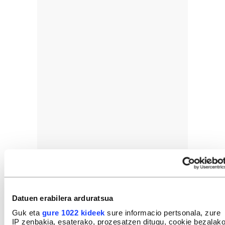
Datuen erabilera arduratsua
Guk eta
gure 1022 kideek
sure informacio pertsonala, zure
IP zenbakia, esaterako, prozesatzen ditugu, cookie bezalak