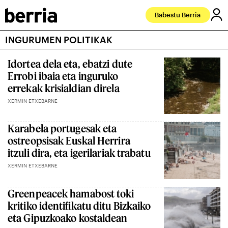
Babestu Berria
INGURUMEN POLITIKAK
Idortea dela eta, ebatzi dute
Errobi ibaia eta inguruko
errekak krisialdian direla
XERMIN ETXEBARNE
Karabela portugesak eta
ostreopsisak Euskal Herrira
itzuli dira, eta igerilariak trabatu
XERMIN ETXEBARNE
Greenpeacek hamabost toki
kritiko identifikatu ditu Bizkaiko
eta Gipuzkoako kostaldean