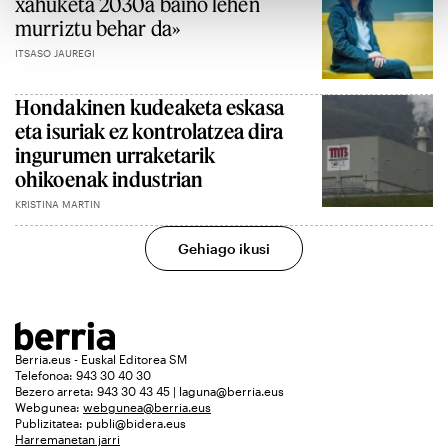
xahuketa 2030a baino lehen
murriztu behar da»
ITSASO JAUREGI
Hondakinen kudeaketa eskasa
eta isuriak ez kontrolatzea dira
ingurumen urraketarik
ohikoenak industrian
KRISTINA MARTIN
Gehiago ikusi
Berria.eus - Euskal Editorea SM
Telefonoa: 943 30 40 30
Bezero arreta: 943 30 43 45 | laguna@berria.eus
Webgunea:
webgunea@berria.eus
Publizitatea:
publi@bidera.eus
Harremanetan jarri