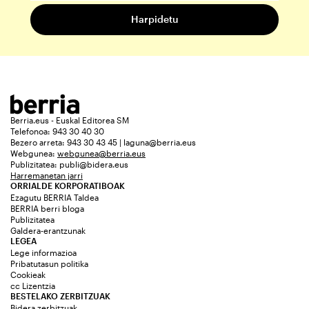
Berria.eus - Euskal Editorea SM
Telefonoa: 943 30 40 30
Bezero arreta: 943 30 43 45 | laguna@berria.eus
Webgunea:
webgunea@berria.eus
Publizitatea:
publi@bidera.eus
Harremanetan jarri
ORRIALDE KORPORATIBOAK
Ezagutu BERRIA Taldea
BERRIA berri bloga
Publizitatea
Galdera-erantzunak
LEGEA
Lege informazioa
Pribatutasun politika
Cookieak
cc Lizentzia
BESTELAKO ZERBITZUAK
Bidera zerbitzuak