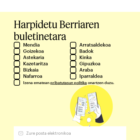
Harpidetu Berriaren
buletinetara
Mendia
Arratsaldekoa
Goizekoa
Badok
Astekaria
Kinka
Kazetaritza
Gipuzkoa
Bizkaia
Araba
Nafarroa
Iparraldea
Izena ematean
pribatutasun politika
onartzen duzu.