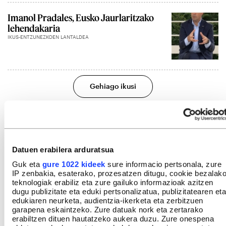
Imanol Pradales, Eusko Jaurlaritzako
lehendakaria
IKUS-ENTZUNEZKOEN LANTALDEA
Gehiago ikusi
Datuen erabilera arduratsua
Guk eta
gure 1022 kideek
sure informacio pertsonala, zure
IP zenbakia, esaterako, prozesatzen ditugu, cookie bezalak
teknologiak erabiliz eta zure gailuko informazioak azitzen
dugu publizitate eta eduki pertsonalizatua, publizitatearen eta
edukiaren neurketa, audientzia-ikerketa eta zerbitzuen
garapena eskaintzeko. Zure datuak nork eta zertarako
erabiltzen dituen hautatzeko aukera duzu. Zure onespena