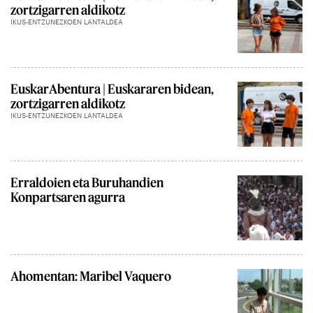
zortzigarren aldikotz
IKUS-ENTZUNEZKOEN LANTALDEA
EuskarAbentura | Euskararen bidean,
zortzigarren aldikotz
IKUS-ENTZUNEZKOEN LANTALDEA
Erraldoien eta Buruhandien
Konpartsaren agurra
Ahomentan: Maribel Vaquero