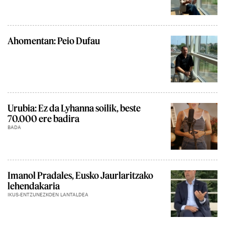
Ahomentan: Peio Dufau
Urubia: Ez da Lyhanna soilik, beste
70.000 ere badira
BADA
Imanol Pradales, Eusko Jaurlaritzako
lehendakaria
IKUS-ENTZUNEZKOEN LANTALDEA