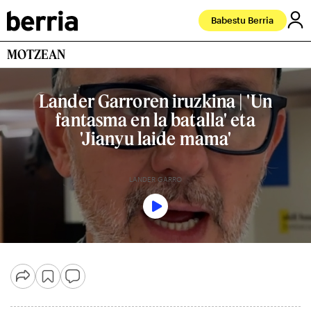
Babestu Berria
MOTZEAN
Lander Garroren iruzkina | 'Un
fantasma en la batalla' eta
'Jianyu laide mama'
LANDER GARRO