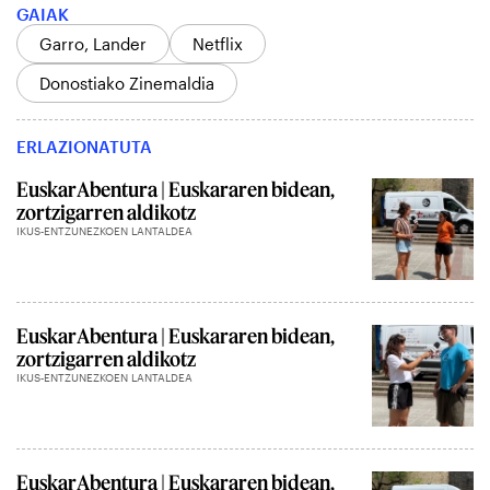
GAIAK
Garro, Lander
Netflix
Donostiako Zinemaldia
ERLAZIONATUTA
EuskarAbentura | Euskararen bidean,
zortzigarren aldikotz
IKUS-ENTZUNEZKOEN LANTALDEA
EuskarAbentura | Euskararen bidean,
zortzigarren aldikotz
IKUS-ENTZUNEZKOEN LANTALDEA
EuskarAbentura | Euskararen bidean,