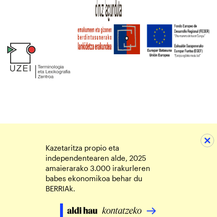
Kazetaritza propio eta
independentearen alde, 2025
amaierarako 3.000 irakurleren
babes ekonomikoa behar du
BERRIAk.