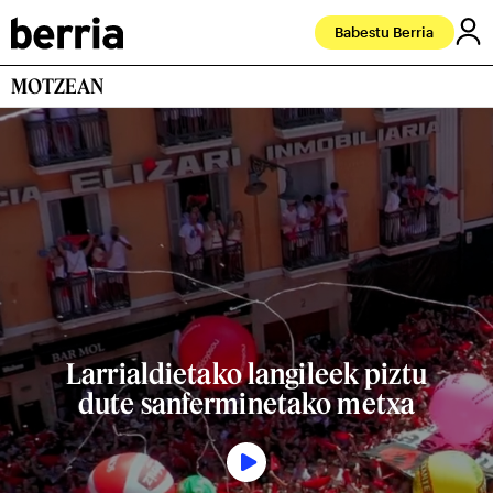
Babestu Berria
MOTZEAN
Larrialdietako langileek piztu
dute sanferminetako metxa