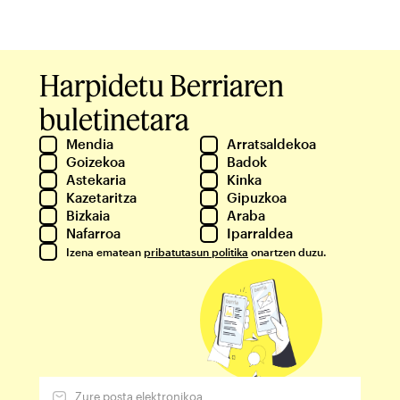
Harpidetu Berriaren
buletinetara
Mendia
Arratsaldekoa
Goizekoa
Badok
Astekaria
Kinka
Kazetaritza
Gipuzkoa
Bizkaia
Araba
Nafarroa
Iparraldea
Izena ematean
pribatutasun politika
onartzen duzu.