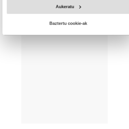
Webgune honek cookie propioak eta hirugarrenen cookie-
Aukeratu
fitxategiak erabiltzen ditu. Zure esperientzia eta zerbitzuak
hobetzeko asmoz, cookie teknologiaz baliatzen gara. Ohar
hau onartuz gero, teknologia hori erabiltzeko baimen
esplizitua ematen diguzu.
Gehiago irakurri
Baztertu cookie-ak