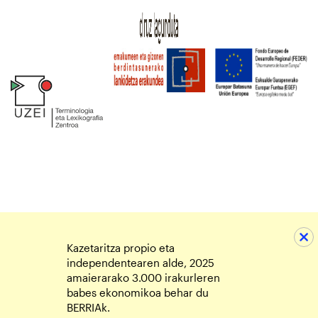
Kazetaritza propio eta
independentearen alde, 2025
amaierarako 3.000 irakurleren
babes ekonomikoa behar du
BERRIAk.