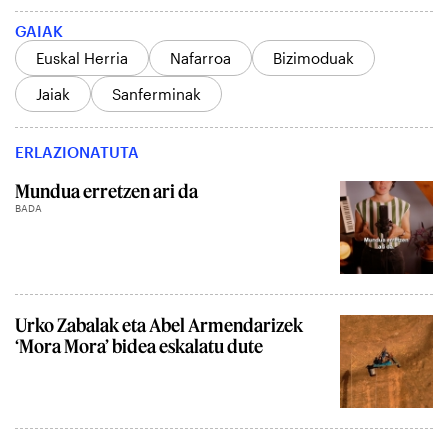
GAIAK
Euskal Herria
Nafarroa
Bizimoduak
Jaiak
Sanferminak
ERLAZIONATUTA
Mundua erretzen ari da
BADA
Urko Zabalak eta Abel Armendarizek
‘Mora Mora’ bidea eskalatu dute