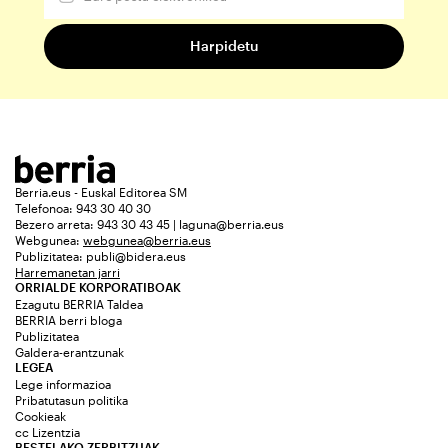
Berria.eus - Euskal Editorea SM
Telefonoa: 943 30 40 30
Bezero arreta: 943 30 43 45 | laguna@berria.eus
Webgunea:
webgunea@berria.eus
Publizitatea:
publi@bidera.eus
Harremanetan jarri
ORRIALDE KORPORATIBOAK
Ezagutu BERRIA Taldea
BERRIA berri bloga
Publizitatea
Galdera-erantzunak
LEGEA
Lege informazioa
Pribatutasun politika
Cookieak
cc Lizentzia
BESTELAKO ZERBITZUAK