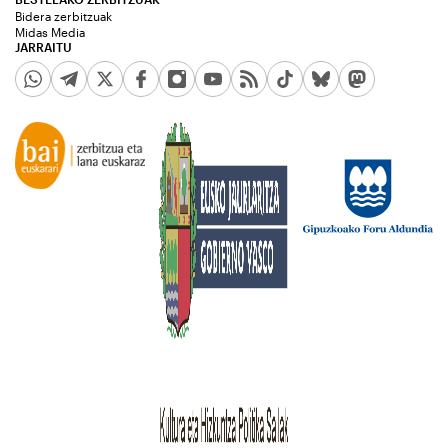
Bidera zerbitzuak
Midas Media
JARRAITU