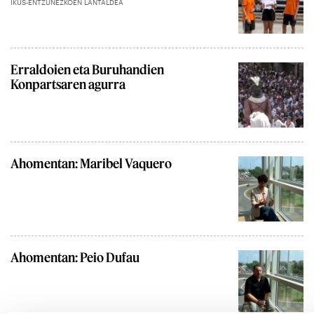
IKUS-ENTZUNEZKOEN LANTALDEA
Erraldoien eta Buruhandien
Konpartsaren agurra
Ahomentan: Maribel Vaquero
Ahomentan: Peio Dufau