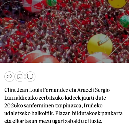
Clint Jean Louis Fernandez eta Araceli Sergio
Larrialdietako zerbitzuko kideek jaurti dute
2026ko sanferminen txupinazoa, Iruñeko
udaletxeko balkoitik. Plazan bildutakoek pankarta
eta elkartasun mezu ugari zabaldu dituzte.