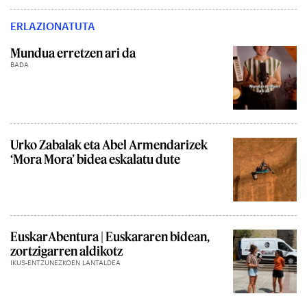
ERLAZIONATUTA
Mundua erretzen ari da
BADA
Urko Zabalak eta Abel Armendarizek
‘Mora Mora’ bidea eskalatu dute
EuskarAbentura | Euskararen bidean,
zortzigarren aldikotz
IKUS-ENTZUNEZKOEN LANTALDEA