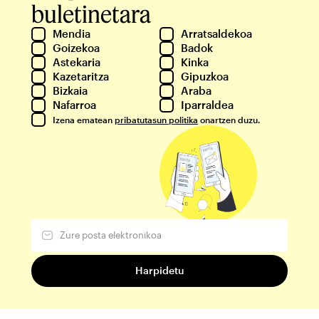
buletinetara
Mendia
Arratsaldekoa
Goizekoa
Badok
Astekaria
Kinka
Kazetaritza
Gipuzkoa
Bizkaia
Araba
Nafarroa
Iparraldea
Izena ematean
pribatutasun politika
onartzen duzu.