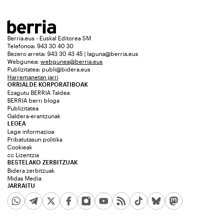
Berria.eus - Euskal Editorea SM
Telefonoa: 943 30 40 30
Bezero arreta: 943 30 43 45 | laguna@berria.eus
Webgunea:
webgunea@berria.eus
Publizitatea:
publi@bidera.eus
Harremanetan jarri
ORRIALDE KORPORATIBOAK
Ezagutu BERRIA Taldea
BERRIA berri bloga
Publizitatea
Galdera-erantzunak
LEGEA
Lege informazioa
Pribatutasun politika
Cookieak
cc Lizentzia
BESTELAKO ZERBITZUAK
Bidera zerbitzuak
Midas Media
JARRAITU