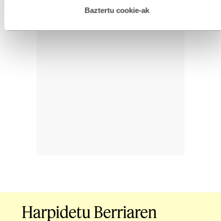
hau onartuz gero, teknologia hori erabiltzeko baimen
esplizitua ematen diguzu.
Gehiago irakurri
Baztertu cookie-ak
Harpidetu Berriaren