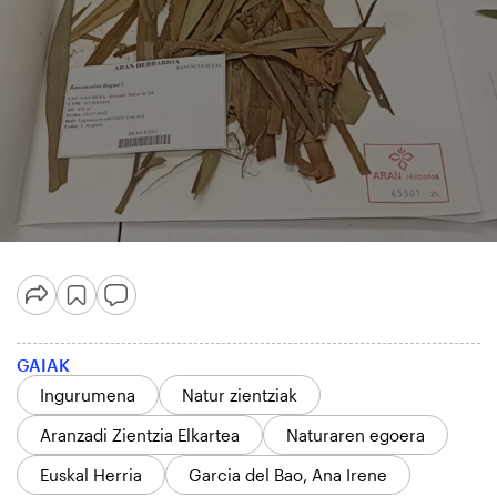
GAIAK
Ingurumena
Natur zientziak
Aranzadi Zientzia Elkartea
Naturaren egoera
Euskal Herria
Garcia del Bao, Ana Irene