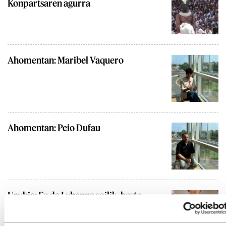
Konpartsaren agurra
Ahomentan: Maribel Vaquero
Ahomentan: Peio Dufau
Urubia: Ez da Lyhanna soilik, beste
70.000 ere badira
BADA