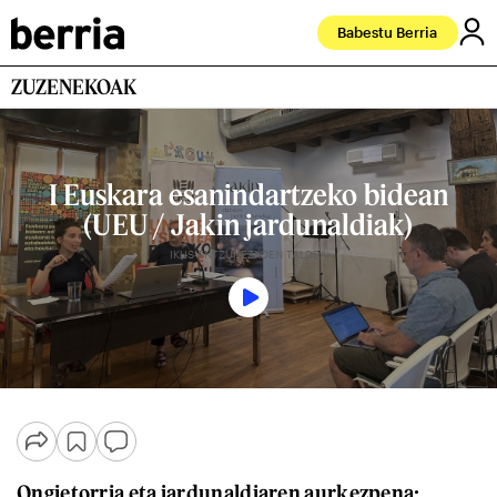
Babestu Berria
ZUZENEKOAK
I Euskara esanindartzeko bidean
(UEU / Jakin jardunaldiak)
IKUS-ENTZUNEZKOEN TALDEA
Ongietorria eta jardunaldiaren aurkezpena: