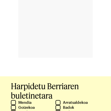
Harpidetu Berriaren
buletinetara
Mendia
Arratsaldekoa
Goizekoa
Badok