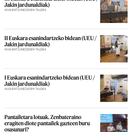
Jakin jardunaldiak)
IKUS-ENTZUNEZKOEN TALDEA
II Euskara esanindartzeko bidean (UEU /
Jakin jardunaldiak)
IKUS-ENTZUNEZKOEN TALDEA
I Euskara esanindartzeko bidean (UEU /
Jakin jardunaldiak)
IKUS-ENTZUNEZKOEN TALDEA
Pantailetara lotuak. Zenbateraino
eragiten diote pantailek gazteen buru
osasunari?