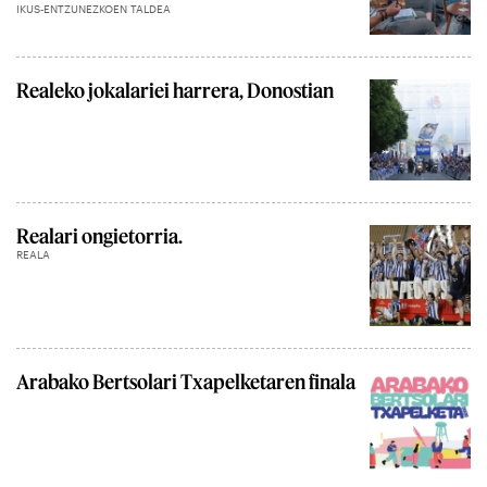
IKUS-ENTZUNEZKOEN TALDEA
Realeko jokalariei harrera, Donostian
Realari ongietorria.
REALA
Arabako Bertsolari Txapelketaren finala