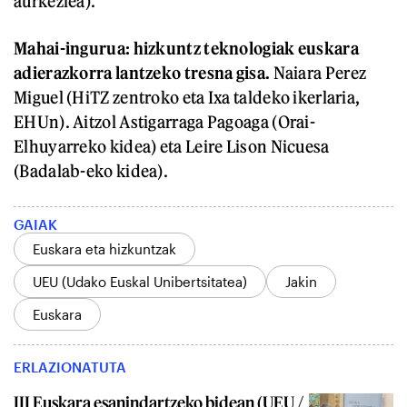
aurkezlea).
Mahai-ingurua: hizkuntz teknologiak euskara
adierazkorra lantzeko tresna gisa.
Naiara Perez
Miguel (HiTZ zentroko eta Ixa taldeko ikerlaria,
EHUn). Aitzol Astigarraga Pagoaga (Orai-
Elhuyarreko kidea) eta Leire Lison Nicuesa
(Badalab-eko kidea).
GAIAK
Euskara eta hizkuntzak
UEU (Udako Euskal Unibertsitatea)
Jakin
Euskara
ERLAZIONATUTA
III Euskara esanindartzeko bidean (UEU /