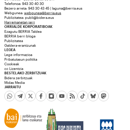
Telefonoa: 943 30 40 30
Bezero arreta: 943 30 43 45 | laguna@berria.eus
Webgunea:
webgunea@berria.eus
Publizitatea:
publi@bidera.eus
Harremanetan jarri
ORRIALDE KORPORATIBOAK
Ezagutu BERRIA Taldea
BERRIA berri bloga
Publizitatea
Galdera-erantzunak
LEGEA
Lege informazioa
Pribatutasun politika
Cookieak
cc Lizentzia
BESTELAKO ZERBITZUAK
Bidera zerbitzuak
Midas Media
JARRAITU