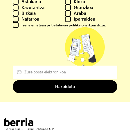
Astekaria
Kinka
Kazetaritza
Gipuzkoa
Bizkaia
Araba
Nafarroa
Iparraldea
Izena ematean
pribatutasun politika
onartzen duzu.
Berria.eus - Euskal Editorea SM