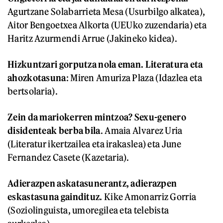
Agurtzane Solabarrieta Mesa (Usurbilgo alkatea),
Aitor Bengoetxea Alkorta (UEUko zuzendaria) eta
Haritz Azurmendi Arrue (Jakineko kidea).
Hizkuntzari gorputza nola eman. Literatura eta
ahozkotasuna
: Miren Amuriza Plaza (Idazlea eta
bertsolaria).
Zein da mariokerren mintzoa? Sexu-genero
disidenteak berba bila
. Amaia Alvarez Uria
(Literatur ikertzailea eta irakaslea) eta June
Fernandez Casete (Kazetaria).
Adierazpen askatasunerantz, adierazpen
eskastasuna gaindituz.
Kike Amonarriz Gorria
(Soziolinguista, umoregilea eta telebista