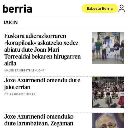
Babestu Berria
JAKIN
Euskara adierazkorraren
«korapiloak» askatzeko xedez
abiatu dute Joan Mari
Torrealdai bekaren hirugarren
aldia
MALEN ETXEBESTE LEKUONA
Joxe Azurmendi omendu dute
jaioterrian
ITZIAR UGARTE IRIZAR
Joxe Azurmendi omenduko
dute larunbatean, Zegaman