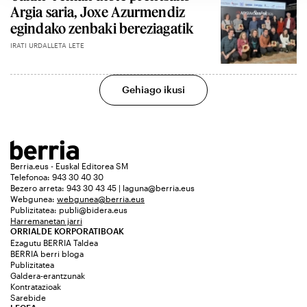
Argia saria, Joxe Azurmendiz
egindako zenbaki bereziagatik
IRATI URDALLETA LETE
Gehiago ikusi
Berria.eus - Euskal Editorea SM
Telefonoa: 943 30 40 30
Bezero arreta: 943 30 43 45 | laguna@berria.eus
Webgunea:
webgunea@berria.eus
Publizitatea:
publi@bidera.eus
Harremanetan jarri
ORRIALDE KORPORATIBOAK
Ezagutu BERRIA Taldea
BERRIA berri bloga
Publizitatea
Galdera-erantzunak
Kontratazioak
Sarebide