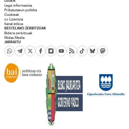
LEGEA
Lege informazioa
Pribatutasun politika
Cookieak
cc Lizentzia
Kanal etikoa
BESTELAKO ZERBITZUAK
Bidera zerbitzuak
Midas Media
JARRAITU