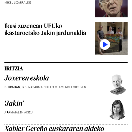
MIKEL LIZARRALDE
Ikusi zuzenean UEUko
ikastaroetako Jakin jardunaldia
IRITZIA
Joxeren eskola
DERRADAN, BIDENABAR
MARTXELO OTAMENDI EGIGUREN
'Jakin'
JIRA
MAIALEN AKIZU
Xabier Gereño euskararen aldeko