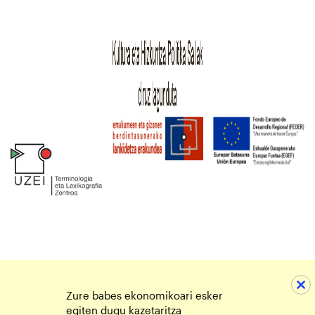
Zure babes ekonomikoari esker
egiten dugu kazetaritza