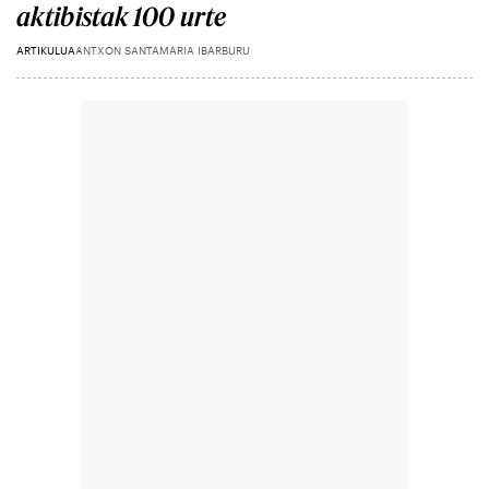
aktibistak 100 urte
ARTIKULUA
ANTXON SANTAMARIA IBARBURU