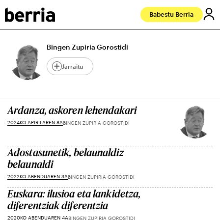
Babestu Berria
Bingen Zupiria Gorostidi
Jarraitu
Ardanza, askoren lehendakari
2024KO APIRILAREN 8A
BINGEN ZUPIRIA GOROSTIDI
Adostasunetik, belaunaldiz
belaunaldi
2022KO ABENDUAREN 3A
BINGEN ZUPIRIA GOROSTIDI
Euskara: ilusioa eta lankidetza,
diferentziak diferentzia
2020KO ABENDUAREN 4A
BINGEN ZUPIRIA GOROSTIDI