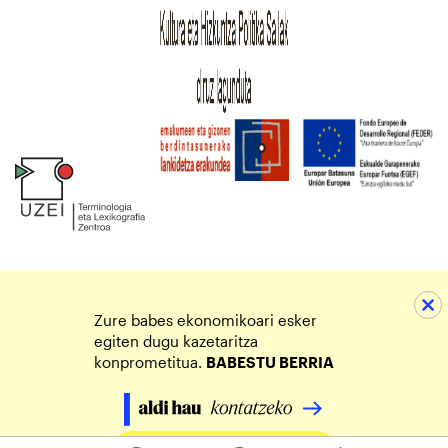
Zure babes ekonomikoari esker
egiten dugu kazetaritza
konprometitua.
BABESTU BERRIA