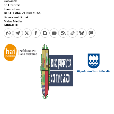
Cookieak
cc Lizentzia
Kanal etikoa
BESTELAKO ZERBITZUAK
Bidera zerbitzuak
Midas Media
JARRAITU