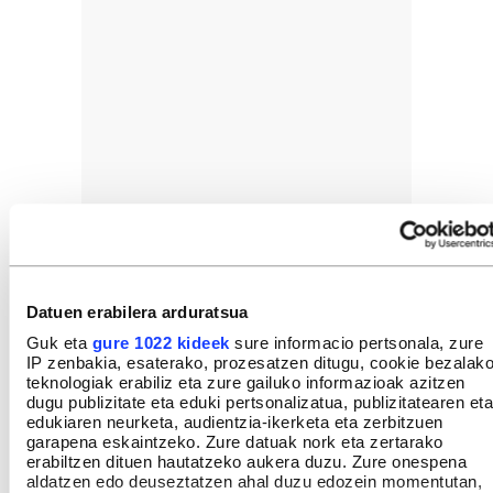
Datuen erabilera arduratsua
Guk eta
gure 1022 kideek
sure informacio pertsonala, zure
IP zenbakia, esaterako, prozesatzen ditugu, cookie bezalak
teknologiak erabiliz eta zure gailuko informazioak azitzen
dugu publizitate eta eduki pertsonalizatua, publizitatearen eta
edukiaren neurketa, audientzia-ikerketa eta zerbitzuen
garapena eskaintzeko. Zure datuak nork eta zertarako
erabiltzen dituen hautatzeko aukera duzu. Zure onespena
aldatzen edo deuseztatzen ahal duzu edozein momentutan,