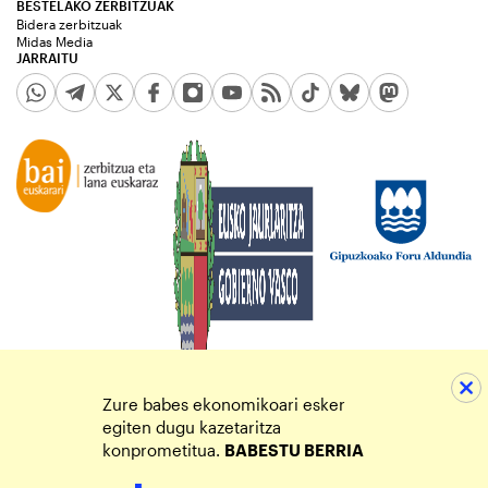
BESTELAKO ZERBITZUAK
Bidera zerbitzuak
Midas Media
JARRAITU
Zure babes ekonomikoari esker
egiten dugu kazetaritza
konprometitua.
BABESTU BERRIA