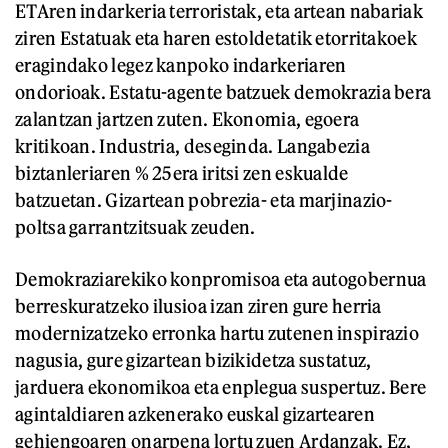
ETAren indarkeria terroristak, eta artean nabariak
ziren Estatuak eta haren estoldetatik etorritakoek
eragindako legez kanpoko indarkeriaren
ondorioak. Estatu-agente batzuek demokrazia bera
zalantzan jartzen zuten. Ekonomia, egoera
kritikoan. Industria, deseginda. Langabezia
biztanleriaren % 25era iritsi zen eskualde
batzuetan. Gizartean pobrezia- eta marjinazio-
poltsa garrantzitsuak zeuden.
Demokraziarekiko konpromisoa eta autogobernua
berreskuratzeko ilusioa izan ziren gure herria
modernizatzeko erronka hartu zutenen inspirazio
nagusia, gure gizartean bizikidetza sustatuz,
jarduera ekonomikoa eta enplegua suspertuz. Bere
agintaldiaren azkenerako euskal gizartearen
gehiengoaren onarpena lortu zuen Ardanzak. Ez,