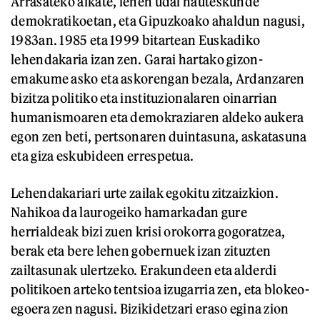
Arrasateko alkate, lehen udal hauteskunde
demokratikoetan, eta Gipuzkoako ahaldun nagusi,
1983an. 1985 eta 1999 bitartean Euskadiko
lehendakaria izan zen. Garai hartako gizon-
emakume asko eta askorengan bezala, Ardanzaren
bizitza politiko eta instituzionalaren oinarrian
humanismoaren eta demokraziaren aldeko aukera
egon zen beti, pertsonaren duintasuna, askatasuna
eta giza eskubideen errespetua.
Lehendakariari urte zailak egokitu zitzaizkion.
Nahikoa da laurogeiko hamarkadan gure
herrialdeak bizi zuen krisi orokorra gogoratzea,
berak eta bere lehen gobernuek izan zituzten
zailtasunak ulertzeko. Erakundeen eta alderdi
politikoen arteko tentsioa izugarria zen, eta blokeo-
egoera zen nagusi. Bizikidetzari eraso egina zion