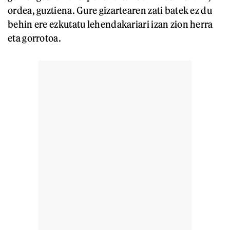
ordea, guztiena. Gure gizartearen zati batek ez du
behin ere ezkutatu lehendakariari izan zion herra
eta gorrotoa.