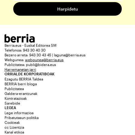
Berria.eus - Euskal Editorea SM
Telefonoa: 943 30 40 30
Bezero arreta: 943 30 43 45 | laguna@berria.eus
Webgunea:
webgunea@berria.eus
Publizitatea:
publi@bidera.eus
Harremanetan jarri
ORRIALDE KORPORATIBOAK
Ezagutu BERRIA Taldea
BERRIA berri bloga
Publizitatea
Galdera-erantzunak
Kontratazioak
Sarebide
LEGEA
Lege informazioa
Pribatutasun politika
Cookieak
cc Lizentzia
Kanal etikoa