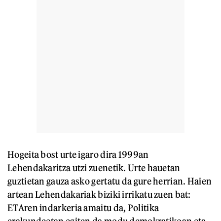
Hogeita bost urte igaro dira 1999an
Lehendakaritza utzi zuenetik. Urte hauetan
guztietan gauza asko gertatu da gure herrian. Haien
artean Lehendakariak biziki irrikatu zuen bat:
ETAren indarkeria amaitu da, Politika