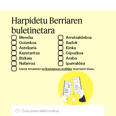
Harpidetu Berriaren
buletinetara
Mendia
Arratsaldekoa
Goizekoa
Badok
Astekaria
Kinka
Kazetaritza
Gipuzkoa
Bizkaia
Araba
Nafarroa
Iparraldea
Izena ematean
pribatutasun politika
onartzen duzu.