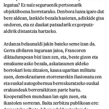
legatua? Ez naiz seguruenik pertsonarik
objektiboena horretarako. Denbora luzea igaro dut
bere aldean, lankide bezala hasieran, adiskide gisa
ondoren, eta ez daukat patxadarik ez gorputz-
aldirik distantzia hartzeko.
Ardanza belaunaldi jakin bateko seme izan da.
Gerra zibilaren inguruan jaioa, Francoren
diktadurapean bizi izan zen, eta, beste gizon eta
emakume asko bezala, askatasunen aldeko
borrokari lotu zitzaion, kausa ugaritan militatu
zuen, demokraziaren etorrerarekin ilusionatu zen
eta euskal autogobernua berreskuratzeko euskal
erakundeak berreraikitzen parte hartu.
Kooperatiben munduan lan egin zuen, eta
ikastolen sorreran. Baita zerbitzu publikoan ere: