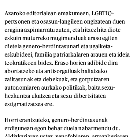
Azaroko editorialean emakumeen, LGBTIQ+
pertsonen eta osasun-langileen ongizatean duen
eragina azpimarratu zuten, eta hitzez hitz diote
eskuin muturreko mugimenduek eraso egiten
dietela genero-berdintasunari eta ugalketa-
eskubideei, familia patriarkalaren arauen eta ideia
teokratikoen bidez. Eraso horien adibide dira
abortatzeko eta antisorgailuak baliatzeko
zailtasunak eta debekuak, eta gorputzaren
autonomiaren aurkako politikak, baita sexu-
hezkuntza ukatzea eta sexu-dibertsitatea
estigmatizatzea ere.
Horri erantzuteko, genero-berdintasunak
erdigunean egon behar duela nabarmendu du.
Aldizkariaren ustez, xenofobiaren, arrazakeriaren