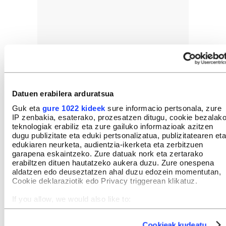
Datuen erabilera arduratsua
Guk eta
gure 1022 kideek
sure informacio pertsonala, zure
IP zenbakia, esaterako, prozesatzen ditugu, cookie bezalak
teknologiak erabiliz eta zure gailuko informazioak azitzen
dugu publizitate eta eduki pertsonalizatua, publizitatearen eta
edukiaren neurketa, audientzia-ikerketa eta zerbitzuen
garapena eskaintzeko. Zure datuak nork eta zertarako
erabiltzen dituen hautatzeko aukera duzu. Zure onespena
aldatzen edo deuseztatzen ahal duzu edozein momentutan,
Cookie deklaraziotik edo Privacy triggerean klikatuz.
If you allow, we would also like to:
Collect information about your geographical location
which can be accurate to within several meters
Cookieak kudeatu