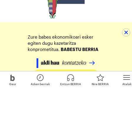
Zure babes ekonomikoari esker
egiten dugu kazetaritza
konprometitua.
BABESTU BERRIA
Egin zure ekarpena
Gaur
Azken berriak
Entzun BERRIA
Nire BERRIA
Atalak