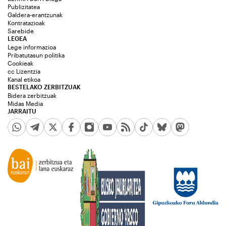
Publizitatea
Galdera-erantzunak
Kontratazioak
Sarebide
LEGEA
Lege informazioa
Pribatutasun politika
Cookieak
cc Lizentzia
Kanal etikoa
BESTELAKO ZERBITZUAK
Bidera zerbitzuak
Midas Media
JARRAITU