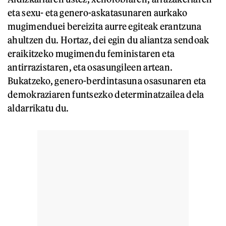
eta sexu- eta genero-askatasunaren aurkako
mugimenduei bereizita aurre egiteak erantzuna
ahultzen du. Hortaz, dei egin du aliantza sendoak
eraikitzeko mugimendu feministaren eta
antirrazistaren, eta osasungileen artean.
Bukatzeko, genero-berdintasuna osasunaren eta
demokraziaren funtsezko determinatzailea dela
aldarrikatu du.