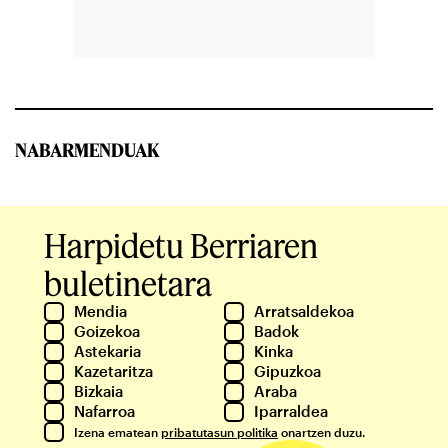
NABARMENDUAK
Harpidetu Berriaren
buletinetara
Mendia
Arratsaldekoa
Goizekoa
Badok
Astekaria
Kinka
Kazetaritza
Gipuzkoa
Bizkaia
Araba
Nafarroa
Iparraldea
Izena ematean
pribatutasun politika
onartzen duzu.