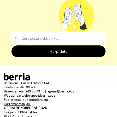
Berria.eus - Euskal Editorea SM
Telefonoa: 943 30 40 30
Bezero arreta: 943 30 43 45 | laguna@berria.eus
Webgunea:
webgunea@berria.eus
Publizitatea:
publi@bidera.eus
Harremanetan jarri
ORRIALDE KORPORATIBOAK
Ezagutu BERRIA Taldea
BERRIA berri bloga