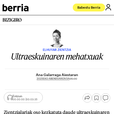
Babestu Berria
BIZIGIRO
ELHUYAR ZIENTZIA
Ultraeskuinaren mehatxuak
Ana Galarraga Aiestaran
2025EKO ABENDUAREN 5A
05:00
Entzun
00:00:00
00:03:35
Zientzialariak oso kezkatuta daude ultraeskuinaren