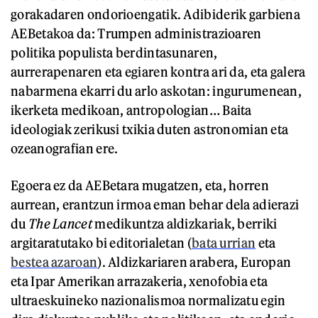
gorakadaren ondorioengatik. Adibiderik garbiena
AEBetakoa da: Trumpen administrazioaren
politika populista berdintasunaren,
aurrerapenaren eta egiaren kontra ari da, eta galera
nabarmena ekarri du arlo askotan: ingurumenean,
ikerketa medikoan, antropologian… Baita
ideologiak zerikusi txikia duten astronomian eta
ozeanografian ere.
Egoera ez da AEBetara mugatzen, eta, horren
aurrean, erantzun irmoa eman behar dela adierazi
du
The Lancet
medikuntza aldizkariak, berriki
argitaratutako bi editorialetan (
bata urrian
eta
bestea azaroan
). Aldizkariaren arabera, Europan
eta Ipar Amerikan arrazakeria, xenofobia eta
ultraeskuineko nazionalismoa normalizatu egin