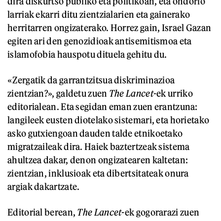
dira diskurtso publiko eta politikoan, eta ondorio
larriak ekarri ditu zientzialarien eta gainerako
herritarren ongizaterako. Horrez gain, Israel Gazan
egiten ari den genozidioak antisemitismoa eta
islamofobia hauspotu dituela gehitu du.
«Zergatik da garrantzitsua diskriminazioa
zientzian?», galdetu zuen
The Lancet
-ek urriko
editorialean. Eta segidan eman zuen erantzuna:
langileek eusten diotelako sistemari, eta horietako
asko gutxiengoan dauden talde etnikoetako
migratzaileak dira. Haiek baztertzeak sistema
ahultzea dakar, denon ongizatearen kaltetan:
zientzian, inklusioak eta dibertsitateak onura
argiak dakartzate.
Editorial berean,
The Lancet
-ek gogorarazi zuen