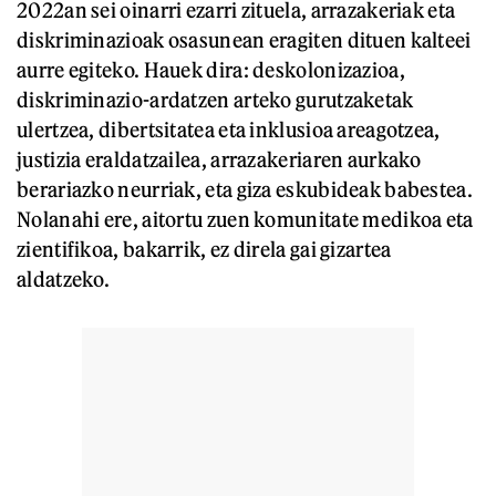
2022an sei oinarri ezarri zituela, arrazakeriak eta
diskriminazioak osasunean eragiten dituen kalteei
aurre egiteko. Hauek dira: deskolonizazioa,
diskriminazio-ardatzen arteko gurutzaketak
ulertzea, dibertsitatea eta inklusioa areagotzea,
justizia eraldatzailea, arrazakeriaren aurkako
berariazko neurriak, eta giza eskubideak babestea.
Nolanahi ere, aitortu zuen komunitate medikoa eta
zientifikoa, bakarrik, ez direla gai gizartea
aldatzeko.