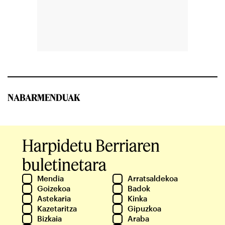
NABARMENDUAK
Harpidetu Berriaren
buletinetara
Mendia
Arratsaldekoa
Goizekoa
Badok
Astekaria
Kinka
Kazetaritza
Gipuzkoa
Bizkaia
Araba