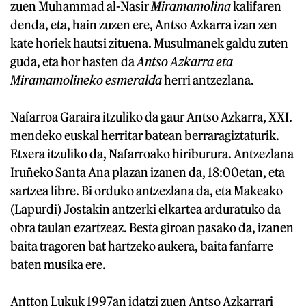
zuen Muhammad al-Nasir
Miramamolina
kalifaren
denda, eta, hain zuzen ere, Antso Azkarra izan zen
kate horiek hautsi zituena. Musulmanek galdu zuten
guda, eta hor hasten da
Antso Azkarra eta
Miramamolineko esmeralda
herri antzezlana.
Nafarroa Garaira itzuliko da gaur Antso Azkarra, XXI.
mendeko euskal herritar batean berraragiztaturik.
Etxera itzuliko da, Nafarroako hiriburura. Antzezlana
Iruñeko Santa Ana plazan izanen da, 18:00etan, eta
sartzea libre. Bi orduko antzezlana da, eta Makeako
(Lapurdi) Jostakin antzerki elkartea arduratuko da
obra taulan ezartzeaz. Besta giroan pasako da, izanen
baita tragoren bat hartzeko aukera, baita fanfarre
baten musika ere.
Antton Lukuk 1997an idatzi zuen Antso Azkarrari