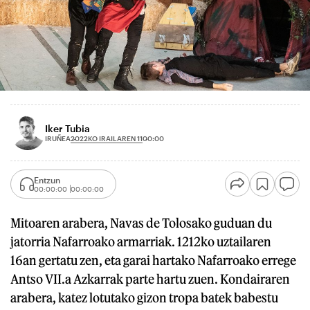
Iker Tubia
2022KO IRAILAREN 11
IRUÑEA
00:00
Entzun
00:00:00
00:00:00
Mitoaren arabera, Navas de Tolosako guduan du
jatorria Nafarroako armarriak. 1212ko uztailaren
16an gertatu zen, eta garai hartako Nafarroako errege
Antso VII.a Azkarrak parte hartu zuen. Kondairaren
arabera, katez lotutako gizon tropa batek babestu