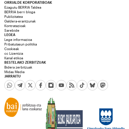
ORRIALDE KORPORATIBOAK
Ezagutu BERRIA Taldea
BERRIA berri bloga
Publizitatea
Galdera-erantzunak
Kontratazioak
Sarebide
LEGEA
Lege informazioa
Pribatutasun politika
Cookieak
cc Lizentzia
Kanal etikoa
BESTELAKO ZERBITZUAK
Bidera zerbitzuak
Midas Media
JARRAITU