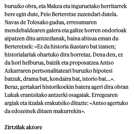
buruzko obra, eta Makea eta inguruetako herritarrek
bere egin dute, Peio Berteretxe zuzendari dutela.
Navas de Tolosako gudua, erresumaren
mendebaldearen galera eta galtze horren ondorioak
aipatzen ditu antzezlanak, baina abisua eman du
Berteretxek: «Ez da historia ikastaro bat izanen;
historialariak ohartuko dira horretaz. Dena den, ez
da hori helburua, baizik eta proposatzea Antso
Azkarraren pertsonalitateari buruzko hipotesi
batzuk, drama bat, kondaira bat, istorio bat...».
Beraz, gertakari historikoekin batera ageri dira obran
Lukuk erantsitako antzerki osagaiak. Erregearen
argiak eta itzalak erakutsiko dituzte: «Antso agertuko
da edozeinek dituen makurrekin».
Zirtzilak aktore