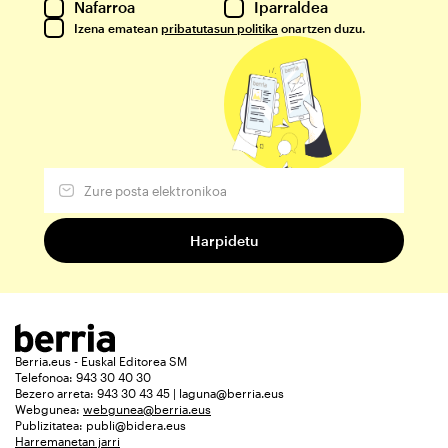
Nafarroa
Iparraldea
Izena ematean
pribatutasun politika
onartzen duzu.
Berria.eus - Euskal Editorea SM
Telefonoa: 943 30 40 30
Bezero arreta: 943 30 43 45 | laguna@berria.eus
Webgunea:
webgunea@berria.eus
Publizitatea:
publi@bidera.eus
Harremanetan jarri