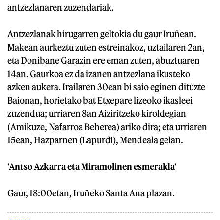
antzezlanaren zuzendariak.
Antzezlanak hirugarren geltokia du gaur Iruñean.
Makean aurkeztu zuten estreinakoz, uztailaren 2an,
eta Donibane Garazin ere eman zuten, abuztuaren
14an. Gaurkoa ez da izanen antzezlana ikusteko
azken aukera. Irailaren 30ean bi saio eginen dituzte
Baionan, horietako bat Etxepare lizeoko ikasleei
zuzendua; urriaren 8an Aiziritzeko kiroldegian
(Amikuze, Nafarroa Beherea) ariko dira; eta urriaren
15ean, Hazparnen (Lapurdi), Mendeala gelan.
'Antso Azkarra eta Miramolinen esmeralda'
Gaur, 18:00etan, Iruñeko Santa Ana plazan.