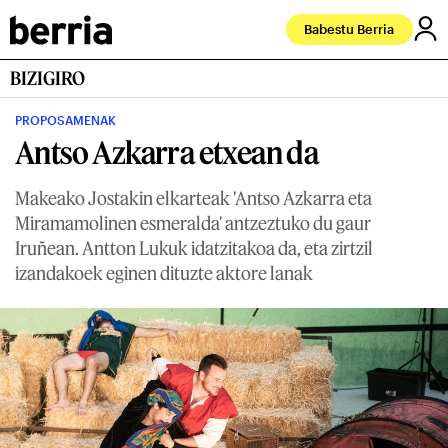
Babestu Berria
BIZIGIRO
PROPOSAMENAK
Antso Azkarra etxean da
Makeako Jostakin elkarteak 'Antso Azkarra eta
Miramamolinen esmeralda' antzeztuko du gaur
Iruñean. Antton Lukuk idatzitakoa da, eta zirtzil
izandakoek eginen dituzte aktore lanak