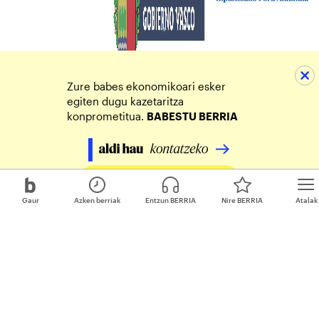
Zure babes ekonomikoari esker
egiten dugu kazetaritza
konprometitua.
BABESTU BERRIA
Egin zure ekarpena
Gaur
Azken berriak
Entzun BERRIA
Nire BERRIA
Atalak