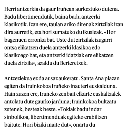
Herri antzerkia da gaur Iruñean aurkeztuko dutena.
Badu libertimendutik, baina badu antzerki
klasikotik. Izan ere, taulan ariko direnak zirtzilak izan
dira aurretik, eta hori sumatuko du ikusleak. «Hor
bagenuen erronka bat. Uste dut zirtzilak izugarri
ontsa elikatzen duela antzerki klasikoa edo
klasikoago bat, eta antzerki idatziak ere elikatzen
duela zirtzila», azaldu du Berteretxek.
Antzezlekua ez da ausaz aukeratu. Santa Ana plazan
egiten da Iruinkokoa Iruñeko inauteri euskalduna.
Hain zuzen ere, Iruñeko zenbait elkarte euskaltzalek
antolatu dute gaurko jarduna; Iruinkokoa bultzatu
zutenek, besteak beste. «Tokiak badu indar
sinbolikoa, libertimenduak egiteko erabiltzen
baitute. Hori biziki maite dut», onartu du