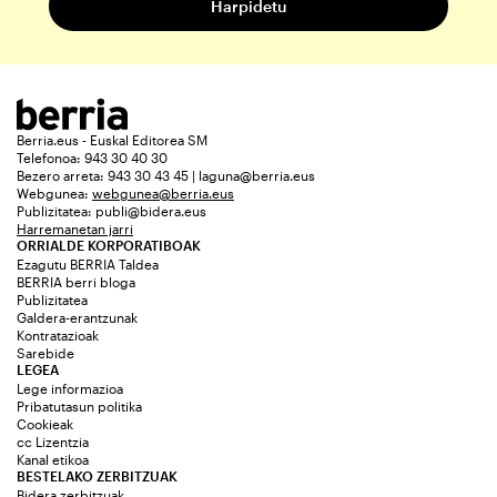
Berria.eus - Euskal Editorea SM
Telefonoa: 943 30 40 30
Bezero arreta: 943 30 43 45 | laguna@berria.eus
Webgunea:
webgunea@berria.eus
Publizitatea:
publi@bidera.eus
Harremanetan jarri
ORRIALDE KORPORATIBOAK
Ezagutu BERRIA Taldea
BERRIA berri bloga
Publizitatea
Galdera-erantzunak
Kontratazioak
Sarebide
LEGEA
Lege informazioa
Pribatutasun politika
Cookieak
cc Lizentzia
Kanal etikoa
BESTELAKO ZERBITZUAK
Bidera zerbitzuak