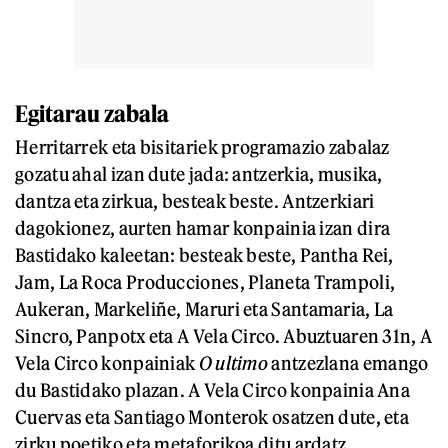
Egitarau zabala
Herritarrek eta bisitariek programazio zabalaz
gozatu ahal izan dute jada: antzerkia, musika,
dantza eta zirkua, besteak beste. Antzerkiari
dagokionez, aurten hamar konpainia izan dira
Bastidako kaleetan: besteak beste, Pantha Rei,
Jam, La Roca Producciones, Planeta Trampoli,
Aukeran, Markeliñe, Maruri eta Santamaria, La
Sincro, Panpotx eta A Vela Circo. Abuztuaren 31n, A
Vela Circo konpainiak
O ultimo
antzezlana emango
du Bastidako plazan. A Vela Circo konpainia Ana
Cuervas eta Santiago Monterok osatzen dute, eta
zirku poetiko eta metaforikoa ditu ardatz.