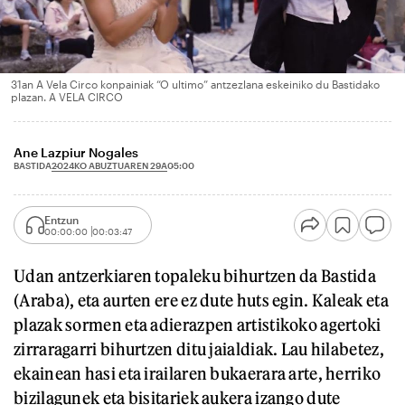
31an A Vela Circo konpainiak “O ultimo” antzezlana eskeiniko du Bastidako
plazan. A VELA CIRCO
Ane Lazpiur Nogales
2024KO ABUZTUAREN 29A
BASTIDA
05:00
Entzun
00:00:00
00:03:47
Udan antzerkiaren topaleku bihurtzen da Bastida
(Araba), eta aurten ere ez dute huts egin. Kaleak eta
plazak sormen eta adierazpen artistikoko agertoki
zirraragarri bihurtzen ditu jaialdiak. Lau hilabetez,
ekainean hasi eta irailaren bukaerara arte, herriko
bizilagunek eta bisitariek aukera izango dute