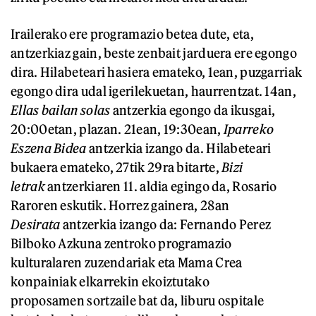
Irailerako ere programazio betea dute, eta,
antzerkiaz gain, beste zenbait jarduera ere egongo
dira. Hilabeteari hasiera emateko, 1ean, puzgarriak
egongo dira udal igerilekuetan, haurrentzat. 14an,
Ellas bailan solas
antzerkia egongo da ikusgai,
20:00etan, plazan. 21ean, 19:30ean,
Iparreko
Eszena Bidea
antzerkia izango da. Hilabeteari
bukaera emateko, 27tik 29ra bitarte,
Bizi
letrak
antzerkiaren 11. aldia egingo da, Rosario
Raroren eskutik. Horrez gainera, 28an
Desirata
antzerkia izango da: Fernando Perez
Bilboko Azkuna zentroko programazio
kulturalaren zuzendariak eta Mama Crea
konpainiak elkarrekin ekoiztutako
proposamen sortzaile bat da, liburu ospitale