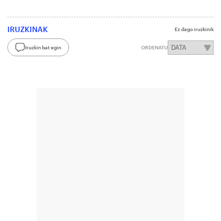
IRUZKINAK
Ez dago iruzkinik
Iruzkin bat egin
ORDENATU