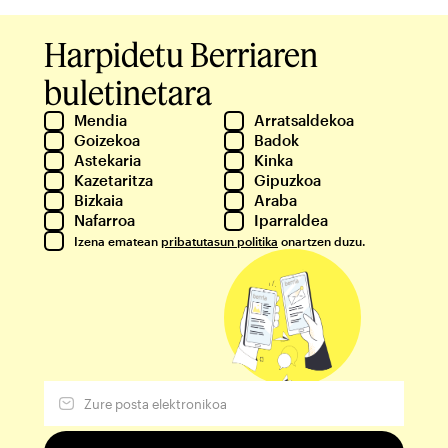
Harpidetu Berriaren
buletinetara
Mendia
Arratsaldekoa
Goizekoa
Badok
Astekaria
Kinka
Kazetaritza
Gipuzkoa
Bizkaia
Araba
Nafarroa
Iparraldea
Izena ematean
pribatutasun politika
onartzen duzu.