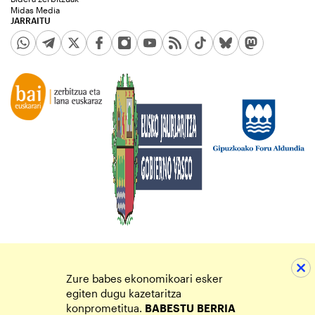
Midas Media
JARRAITU
Zure babes ekonomikoari esker
egiten dugu kazetaritza
konprometitua.
BABESTU
BERRIA