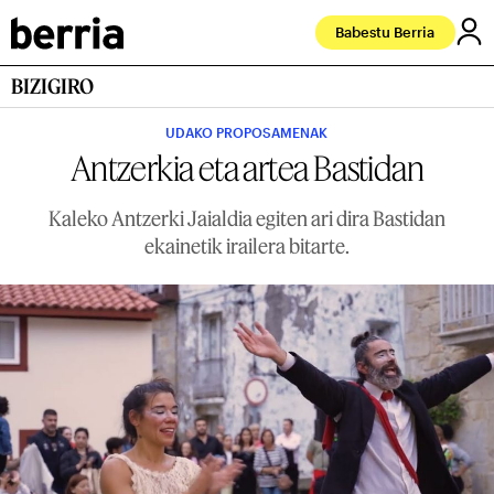
Babestu Berria
BIZIGIRO
UDAKO PROPOSAMENAK
Antzerkia eta artea Bastidan
Kaleko Antzerki Jaialdia egiten ari dira Bastidan
ekainetik irailera bitarte.