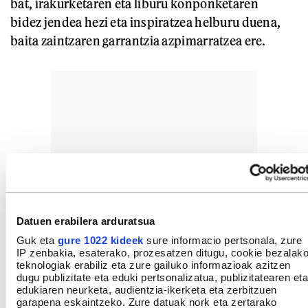
bat, irakurketaren eta liburu konponketaren
bidez jendea hezi eta inspiratzea helburu duena,
baita zaintzaren garrantzia azpimarratzea ere.
Datuen erabilera arduratsua
Guk eta
gure 1022 kideek
sure informacio pertsonala, zure
IP zenbakia, esaterako, prozesatzen ditugu, cookie bezalak
teknologiak erabiliz eta zure gailuko informazioak azitzen
dugu publizitate eta eduki pertsonalizatua, publizitatearen eta
edukiaren neurketa, audientzia-ikerketa eta zerbitzuen
garapena eskaintzeko. Zure datuak nork eta zertarako