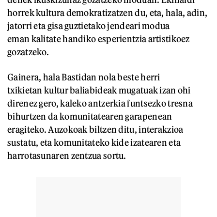
horrek kultura demokratizatzen du, eta, hala, adin,
jatorri eta gisa guztietako jendeari modua
eman kalitate handiko esperientzia artistikoez
gozatzeko.
Gainera, hala Bastidan nola beste herri
txikietan kultur baliabideak mugatuak izan ohi
direnez gero, kaleko antzerkia funtsezko tresna
bihurtzen da komunitatearen garapenean
eragiteko. Auzokoak biltzen ditu, interakzioa
sustatu, eta komunitateko kide izatearen eta
harrotasunaren zentzua sortu.