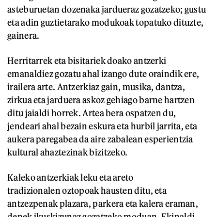
asteburuetan dozenaka jardueraz gozatzeko; gustu
eta adin guztietarako modukoak topatuko dituzte,
gainera.
Herritarrek eta bisitariek doako antzerki
emanaldiez gozatu ahal izango dute oraindik ere,
irailera arte. Antzerkiaz gain, musika, dantza,
zirkua eta jarduera askoz gehiago barne hartzen
ditu jaialdi horrek. Artea bera ospatzen du,
jendeari ahal bezain eskura eta hurbil jarrita, eta
aukera paregabea da aire zabalean esperientzia
kultural ahaztezinak bizitzeko.
Kaleko antzerkiak leku eta areto
tradizionalen oztopoak hausten ditu, eta
antzezpenak plazara, parkera eta kalera eraman,
denek ikuskizunaz gozatzeko moduan. Ekinaldi