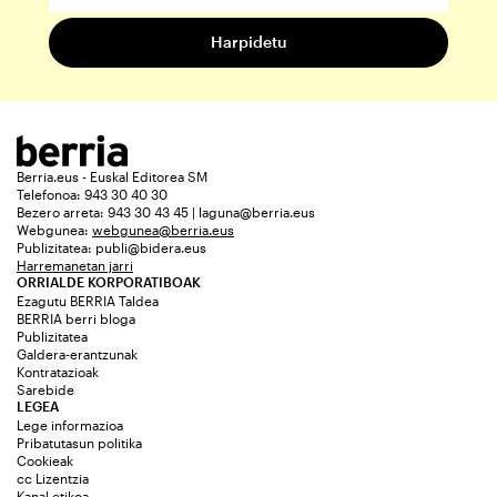
Berria.eus - Euskal Editorea SM
Telefonoa: 943 30 40 30
Bezero arreta: 943 30 43 45 | laguna@berria.eus
Webgunea:
webgunea@berria.eus
Publizitatea:
publi@bidera.eus
Harremanetan jarri
ORRIALDE KORPORATIBOAK
Ezagutu BERRIA Taldea
BERRIA berri bloga
Publizitatea
Galdera-erantzunak
Kontratazioak
Sarebide
LEGEA
Lege informazioa
Pribatutasun politika
Cookieak
cc Lizentzia
Kanal etikoa