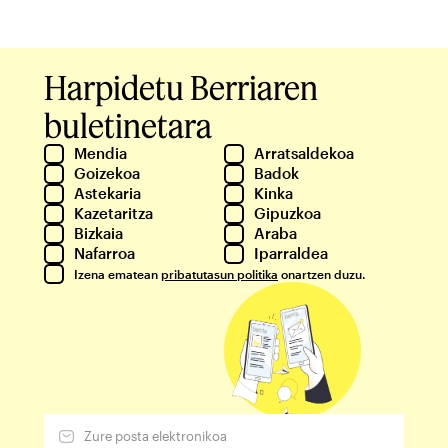
Harpidetu Berriaren
buletinetara
Mendia
Arratsaldekoa
Goizekoa
Badok
Astekaria
Kinka
Kazetaritza
Gipuzkoa
Bizkaia
Araba
Nafarroa
Iparraldea
Izena ematean
pribatutasun politika
onartzen duzu.