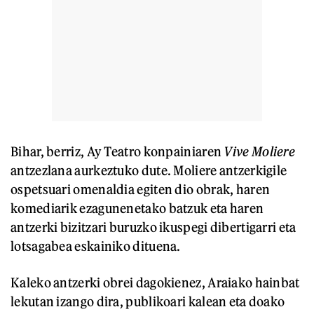
Bihar, berriz, Ay Teatro konpainiaren
Vive Moliere
antzezlana aurkeztuko dute. Moliere antzerkigile
ospetsuari omenaldia egiten dio obrak, haren
komediarik ezagunenetako batzuk eta haren
antzerki bizitzari buruzko ikuspegi dibertigarri eta
lotsagabea eskainiko dituena.
Kaleko antzerki obrei dagokienez, Araiako hainbat
lekutan izango dira, publikoari kalean eta doako