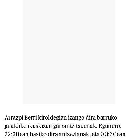
Arrazpi Berri kiroldegian izango dira barruko
jaialdiko ikuskizun garrantzitsuenak. Egunero,
22:30ean hasiko dira antzezlanak, eta 00:30ean