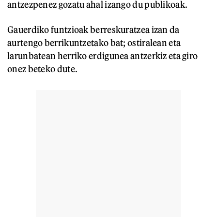
antzezpenez gozatu ahal izango du publikoak.
Gauerdiko funtzioak berreskuratzea izan da
aurtengo berrikuntzetako bat; ostiralean eta
larunbatean herriko erdigunea antzerkiz eta giro
onez beteko dute.