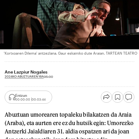
'Kortxoaren Dilema' antzezlana. Gaur eskainiko dute Araian. TARTEAN TEATRO
Ane Lazpiur Nogales
2024KO ABUZTUAREN 16A
05:00
Entzun
00:00:00
00:03:44
Abuztuan umorearen topaleku bilakatzen da Araia
(Araba), eta aurten ere ez du hutsik egin: Umorezko
Antzerki Jaialdiaren 31. aldia ospatzen ari da joan