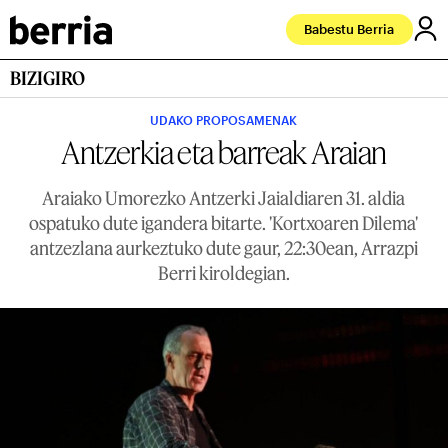
Babestu Berria
BIZIGIRO
UDAKO PROPOSAMENAK
Antzerkia eta barreak Araian
Araiako Umorezko Antzerki Jaialdiaren 31. aldia
ospatuko dute igandera bitarte. 'Kortxoaren Dilema'
antzezlana aurkeztuko dute gaur, 22:30ean, Arrazpi
Berri kiroldegian.