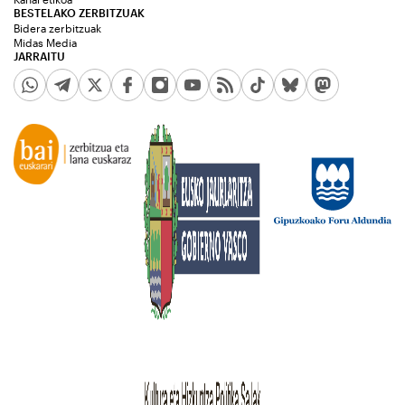
BESTELAKO ZERBITZUAK
Bidera zerbitzuak
Midas Media
JARRAITU