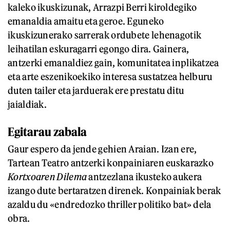
kaleko ikuskizunak, Arrazpi Berri kiroldegiko
emanaldia amaitu eta geroe. Eguneko
ikuskizunerako sarrerak ordubete lehenagotik
leihatilan eskuragarri egongo dira. Gainera,
antzerki emanaldiez gain, komunitatea inplikatzea
eta arte eszenikoekiko interesa sustatzea helburu
duten tailer eta jarduerak ere prestatu ditu
jaialdiak.
Egitarau zabala
Gaur espero da jende gehien Araian. Izan ere,
Tartean Teatro antzerki konpainiaren euskarazko
Kortxoaren Dilema
antzezlana ikusteko aukera
izango dute bertaratzen direnek. Konpainiak berak
azaldu du «endredozko thriller politiko bat» dela
obra.