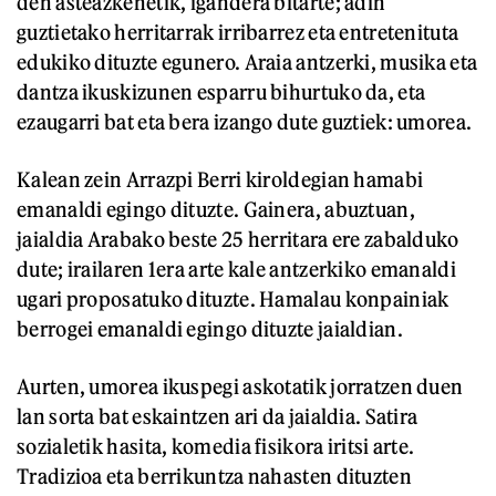
den asteazkenetik, igandera bitarte; adin
guztietako herritarrak irribarrez eta entretenituta
edukiko dituzte egunero. Araia antzerki, musika eta
dantza ikuskizunen esparru bihurtuko da, eta
ezaugarri bat eta bera izango dute guztiek: umorea.
Kalean zein Arrazpi Berri kiroldegian hamabi
emanaldi egingo dituzte. Gainera, abuztuan,
jaialdia Arabako beste 25 herritara ere zabalduko
dute; irailaren 1era arte kale antzerkiko emanaldi
ugari proposatuko dituzte. Hamalau konpainiak
berrogei emanaldi egingo dituzte jaialdian.
Aurten, umorea ikuspegi askotatik jorratzen duen
lan sorta bat eskaintzen ari da jaialdia. Satira
sozialetik hasita, komedia fisikora iritsi arte.
Tradizioa eta berrikuntza nahasten dituzten