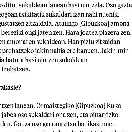
o ditut sukaldean lanean hasi nintzela. Oso gazte
gogoan txikitatik sukaldari izan nahi nuenik,
 gustatzen zitzaidala. Ataungo [Gipuzkoa] amona
bereziki ongi jaten zen. Hara joatea plazera zen.
uen amonaren sukaldean. Han piztu zitzaidan
k probatzeko jakin nahia ere banuen. Jakin-min
hia batuta hasi nintzen sukaldean
 trebatzen.
rakasle?
intzen lanean, Ormaiztegiko [Gipuzkoa] Kuko
 jabea oso sukaldari ona zen, eta oinarrizko
idan. Gauza oso garrantzitsu bat ikasi nuen