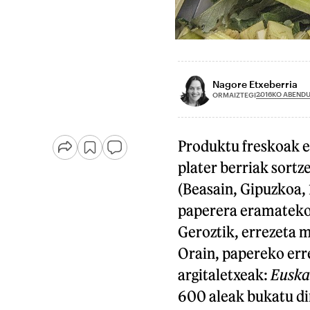
Nagore Etxeberria
2016KO ABEND
ORMAIZTEGI
Produktu freskoak er
plater berriak sortz
(Beasain, Gipuzkoa, 
paperera eramateko 
Geroztik, errezeta 
Orain, papereko erre
argitaletxeak:
Euska
600 aleak bukatu dir