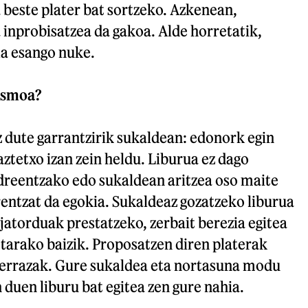
a beste plater bat sortzeko. Azkenean,
inprobisatzea da gakoa. Alde horretatik,
la esango nuke.
 asmoa?
 dute garrantzirik sukaldean: edonork egin
ztetxo izan zein heldu. Liburua ez dago
reentzako edo sukaldean aritzea oso maite
entzat da egokia. Sukaldeaz gozatzeko liburua
jatorduak prestatzeko, zerbait berezia egitea
tarako baizik. Proposatzen diren platerak
a errazak. Gure sukaldea eta nortasuna modu
 duen liburu bat egitea zen gure nahia.