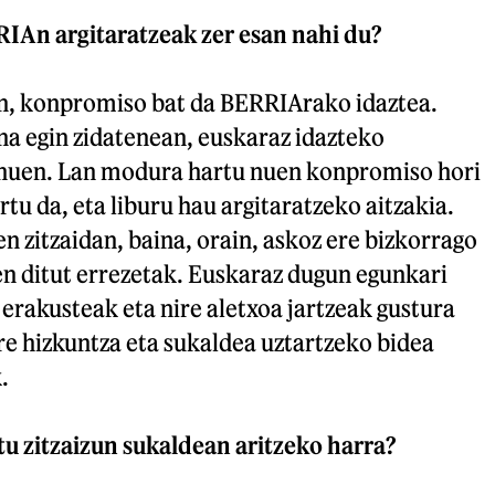
IAn argitaratzeak zer esan nahi du?
n, konpromiso bat da BERRIArako idaztea.
 egin zidatenean, euskaraz idazteko
nuen. Lan modura hartu nuen konpromiso hori
rtu da, eta liburu hau argitaratzeko aitzakia.
en zitzaidan, baina, orain, askoz ere bizkorrago
en ditut errezetak. Euskaraz dugun egunkari
rakusteak eta nire aletxoa jartzeak gustura
re hizkuntza eta sukaldea uztartzeko bidea
.
tu zitzaizun sukaldean aritzeko harra?