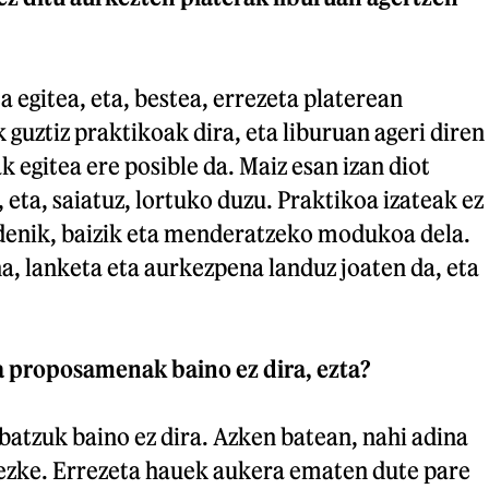
a egitea, eta, bestea, errezeta platerean
 guztiz praktikoak dira, eta liburuan ageri diren
egitea ere posible da. Maiz esan izan diot
 eta, saiatuz, lortuko duzu. Praktikoa izateak ez
 denik, baizik eta menderatzeko modukoa dela.
a, lanketa eta aurkezpena landuz joaten da, eta
 proposamenak baino ez dira, ezta?
tzuk baino ez dira. Azken batean, nahi adina
ezke. Errezeta hauek aukera ematen dute pare