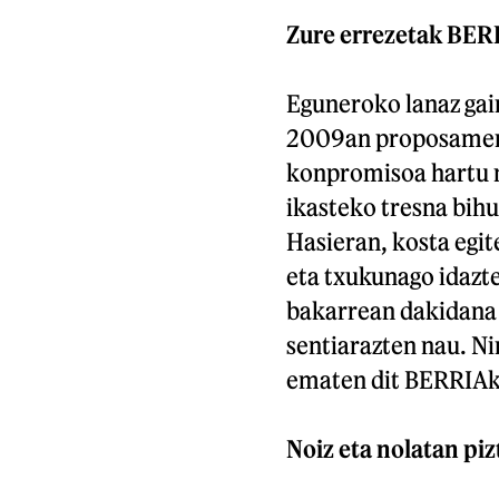
Zure errezetak BERR
Eguneroko lanaz gai
2009an proposamena
konpromisoa hartu 
ikasteko tresna bihu
Hasieran, kosta egit
eta txukunago idazt
bakarrean dakidana e
sentiarazten nau. Ni
ematen dit BERRIAk
Noiz eta nolatan piz