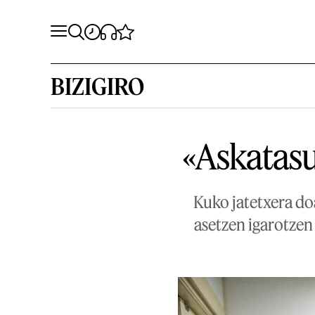
BIZIGIRO
«Askatasu
Kuko jatetxera do
asetzen igarotzen