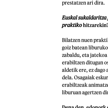
prestatzen ari dira.
Euskal sukaldaritza
praktiko
hitzarekin
Bilatzen nuen prakt
goiz batean liburuko
zabaldu, eta jateko
erabiltzen ditugun os
aldetik ere, ez dago
dela. Osagaiak eskur
erabiltzeak animatz
liburuan agertzen di
Dena den, edonork e