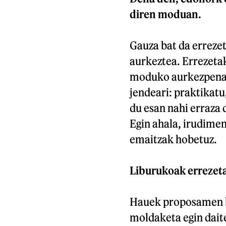
diren moduan.
Gauza bat da errezet
aurkeztea. Errezetak
moduko aurkezpenak 
jendeari: praktikatu,
du esan nahi erraza
Egin ahala, irudimen
emaitzak hobetuz.
Liburukoak errezeta
Hauek proposamen ba
moldaketa egin dait