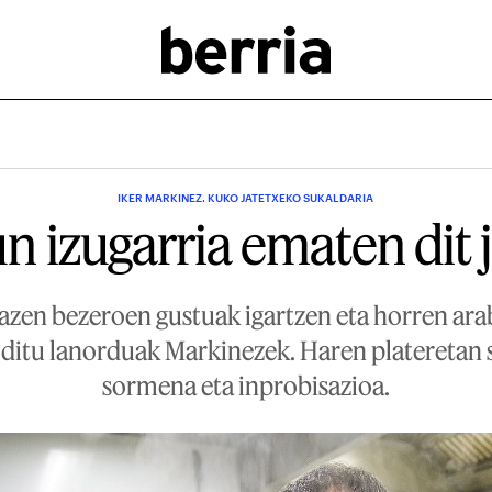
IKER MARKINEZ. KUKO JATETXEKO SUKALDARIA
n izugarria ematen dit 
azen bezeroen gustuak igartzen eta horren ar
 ditu lanorduak Markinezek. Haren plateretan se
sormena eta inprobisazioa.