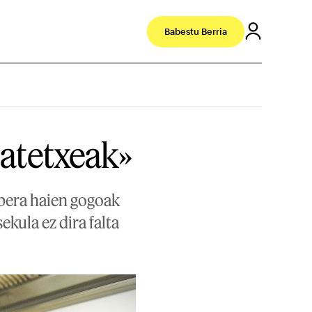
Babestu Berria
jatetxeak»
abera haien gogoak
kula ez dira falta