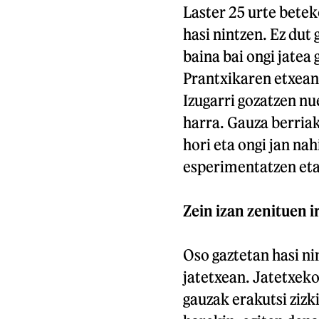
Laster 25 urte betek
hasi nintzen. Ez dut 
baina bai ongi jatea
Prantxikaren etxean 
Izugarri gozatzen n
harra. Gauza berria
hori eta ongi jan na
esperimentatzen eta
Zein izan zenituen i
Oso gaztetan hasi n
jatetxean. Jatetxeko
gauzak erakutsi zizk