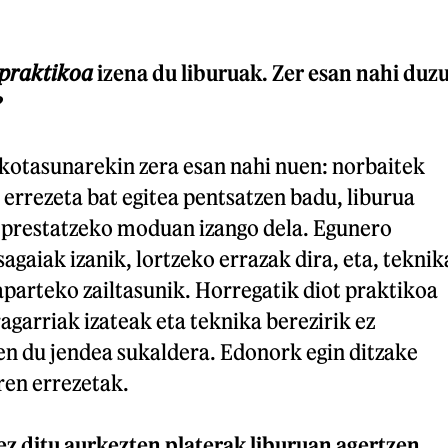
 praktikoa
izena du liburuak. Zer esan nahi duz
?
ikotasunarekin zera esan nahi nuen: norbaitek
 errezeta bat egitea pentsatzen badu, liburua
a prestatzeko moduan izango dela. Egunero
agaiak izanik, lortzeko errazak dira, eta, teknik
 aparteko zailtasunik. Horregatik diot praktikoa
agarriak izateak eta teknika berezirik ez
en du jendea sukaldera. Edonork egin ditzake
ren errezetak.
z ditu aurkezten platerak liburuan agertzen