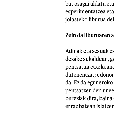
bat osagai aldatu et
esperimentatzea eta 
jolasteko liburua de
Zein da liburuaren
Adinak eta sexuak ez
dezake sukaldean, ga
pentsatua etxekoand
dutenentzat; edonor
da. Ez da eguneroko 
pentsatzen den unee
bereziak dira, bain
erraz batean islatzen