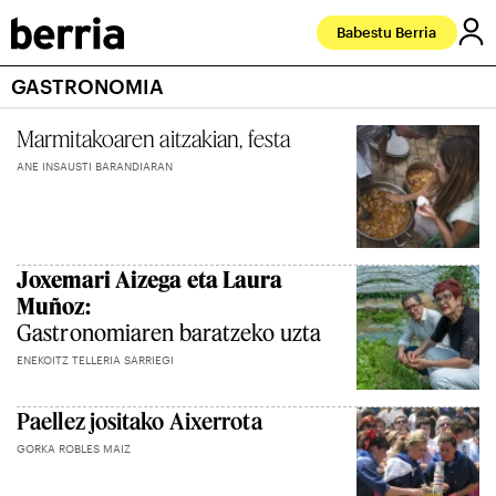
Babestu Berria
GASTRONOMIA
Marmitakoaren aitzakian, festa
ANE INSAUSTI BARANDIARAN
Joxemari Aizega eta Laura
Muñoz:
Gastronomiaren baratzeko uzta
ENEKOITZ TELLERIA SARRIEGI
Paellez jositako Aixerrota
GORKA ROBLES MAIZ