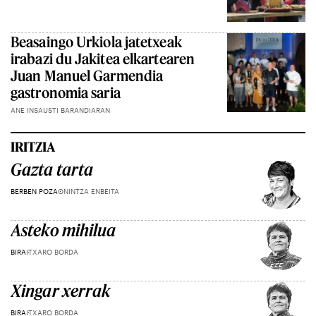
Beasaingo Urkiola jatetxeak
irabazi du Jakitea elkartearen
Juan Manuel Garmendia
gastronomia saria
ANE INSAUSTI BARANDIARAN
IRITZIA
Gazta tarta
BERBEN POZA
ONINTZA ENBEITA
Asteko mihilua
BIRA
ITXARO BORDA
Xingar xerrak
BIRA
ITXARO BORDA