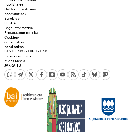
Publizitatea
Galdera-erantzunak
Kontratazioak
Sarebide
LEGEA
Lege informazioa
Pribatutasun politika
Cookieak
cc Lizentzia
Kanal etikoa
BESTELAKO ZERBITZUAK
Bidera zerbitzuak
Midas Media
JARRAITU