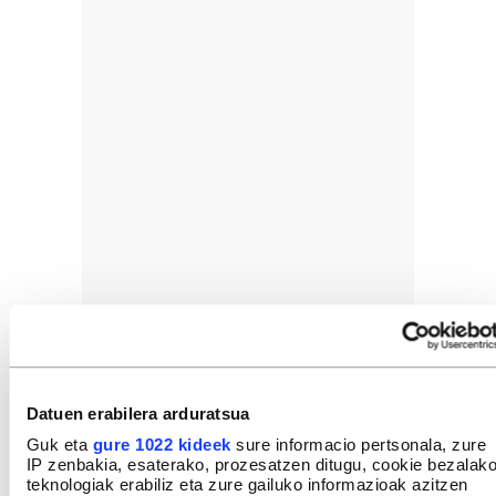
Datuen erabilera arduratsua
Guk eta
gure 1022 kideek
sure informacio pertsonala, zure
IP zenbakia, esaterako, prozesatzen ditugu, cookie bezalak
teknologiak erabiliz eta zure gailuko informazioak azitzen