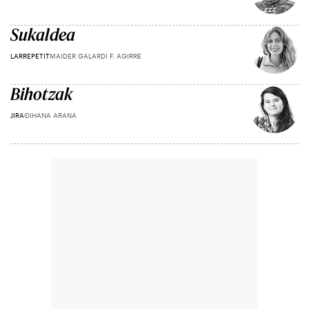
Sukaldea
LARREPETIT
MAIDER GALARDI F. AGIRRE
Bihotzak
JIRA
OIHANA ARANA