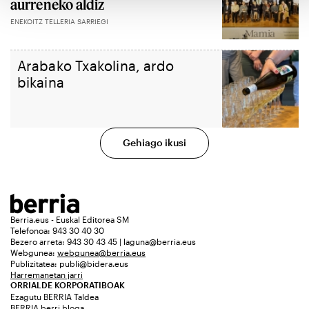
aurreneko aldiz
ENEKOITZ TELLERIA SARRIEGI
Arabako Txakolina, ardo
bikaina
Gehiago ikusi
Berria.eus - Euskal Editorea SM
Telefonoa: 943 30 40 30
Bezero arreta: 943 30 43 45 | laguna@berria.eus
Webgunea:
webgunea@berria.eus
Publizitatea:
publi@bidera.eus
Harremanetan jarri
ORRIALDE KORPORATIBOAK
Ezagutu BERRIA Taldea
BERRIA berri bloga