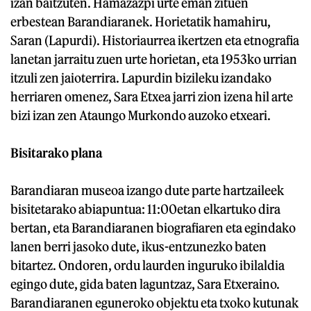
izan baitzuten. Hamazazpi urte eman zituen
erbestean Barandiaranek. Horietatik hamahiru,
Saran (Lapurdi). Historiaurrea ikertzen eta etnografia
lanetan jarraitu zuen urte horietan, eta 1953ko urrian
itzuli zen jaioterrira. Lapurdin bizileku izandako
herriaren omenez, Sara Etxea jarri zion izena hil arte
bizi izan zen Ataungo Murkondo auzoko etxeari.
Bisitarako plana
Barandiaran museoa izango dute parte hartzaileek
bisitetarako abiapuntua: 11:00etan elkartuko dira
bertan, eta Barandiaranen biografiaren eta egindako
lanen berri jasoko dute, ikus-entzunezko baten
bitartez. Ondoren, ordu laurden inguruko ibilaldia
egingo dute, gida baten laguntzaz, Sara Etxeraino.
Barandiaranen eguneroko objektu eta txoko kutunak