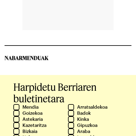
NABARMENDUAK
Harpidetu Berriaren
buletinetara
Mendia
Arratsaldekoa
Goizekoa
Badok
Astekaria
Kinka
Kazetaritza
Gipuzkoa
Bizkaia
Araba