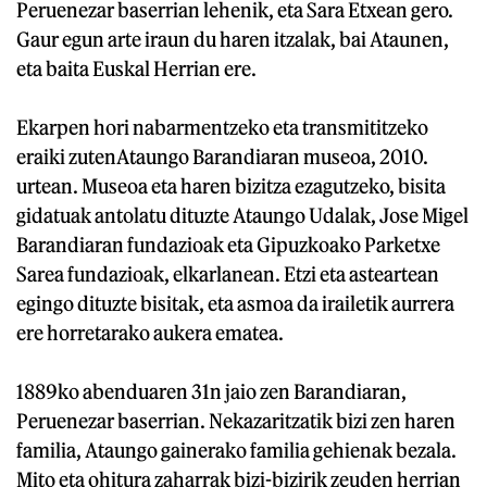
Peruenezar baserrian lehenik, eta Sara Etxean gero.
Gaur egun arte iraun du haren itzalak, bai Ataunen,
eta baita Euskal Herrian ere.
Ekarpen hori nabarmentzeko eta transmititzeko
eraiki zutenAtaungo Barandiaran museoa, 2010.
urtean. Museoa eta haren bizitza ezagutzeko, bisita
gidatuak antolatu dituzte Ataungo Udalak, Jose Migel
Barandiaran fundazioak eta Gipuzkoako Parketxe
Sarea fundazioak, elkarlanean. Etzi eta asteartean
egingo dituzte bisitak, eta asmoa da irailetik aurrera
ere horretarako aukera ematea.
1889ko abenduaren 31n jaio zen Barandiaran,
Peruenezar baserrian. Nekazaritzatik bizi zen haren
familia, Ataungo gainerako familia gehienak bezala.
Mito eta ohitura zaharrak bizi-bizirik zeuden herrian