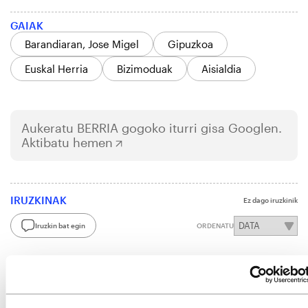
GAIAK
Barandiaran, Jose Migel
Gipuzkoa
Euskal Herria
Bizimoduak
Aisialdia
Aukeratu
BERRIA
gogoko iturri gisa Googlen.
Aktibatu hemen
IRUZKINAK
Ez dago iruzkinik
Iruzkin bat egin
ORDENATU