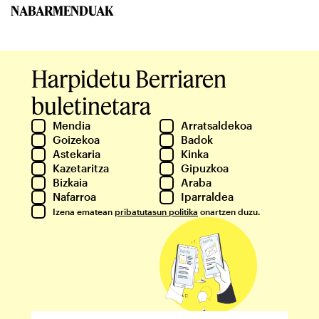
NABARMENDUAK
Harpidetu Berriaren
buletinetara
Mendia
Arratsaldekoa
Goizekoa
Badok
Astekaria
Kinka
Kazetaritza
Gipuzkoa
Bizkaia
Araba
Nafarroa
Iparraldea
Izena ematean
pribatutasun politika
onartzen duzu.