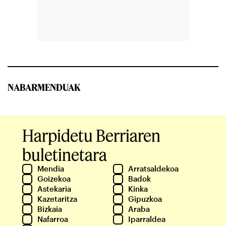
NABARMENDUAK
Harpidetu Berriaren
buletinetara
Mendia
Arratsaldekoa
Goizekoa
Badok
Astekaria
Kinka
Kazetaritza
Gipuzkoa
Bizkaia
Araba
Nafarroa
Iparraldea