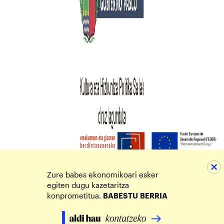
Zure babes ekonomikoari esker
egiten dugu kazetaritza
konprometitua.
BABESTU
BERRIA