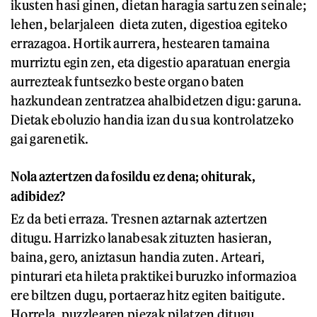
ikusten hasi ginen, dietan haragia sartu zen seinale;
lehen, belarjaleen dieta zuten, digestioa egiteko
errazagoa. Hortik aurrera, hestearen tamaina
murriztu egin zen, eta digestio aparatuan energia
aurrezteak funtsezko beste organo baten
hazkundean zentratzea ahalbidetzen digu: garuna.
Dietak eboluzio handia izan du sua kontrolatzeko
gai garenetik.
Nola aztertzen da fosildu ez dena; ohiturak,
adibidez?
Ez da beti erraza. Tresnen aztarnak aztertzen
ditugu. Harrizko lanabesak zituzten hasieran,
baina, gero, aniztasun handia zuten. Arteari,
pinturari eta hileta praktikei buruzko informazioa
ere biltzen dugu, portaeraz hitz egiten baitigute.
Horrela, puzzlearen piezak pilatzen ditugu.