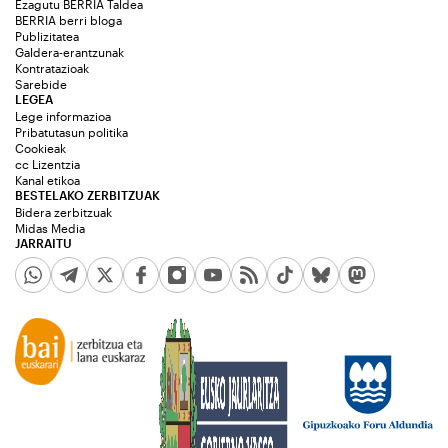
Ezagutu BERRIA Taldea
BERRIA berri bloga
Publizitatea
Galdera-erantzunak
Kontratazioak
Sarebide
LEGEA
Lege informazioa
Pribatutasun politika
Cookieak
cc Lizentzia
Kanal etikoa
BESTELAKO ZERBITZUAK
Bidera zerbitzuak
Midas Media
JARRAITU