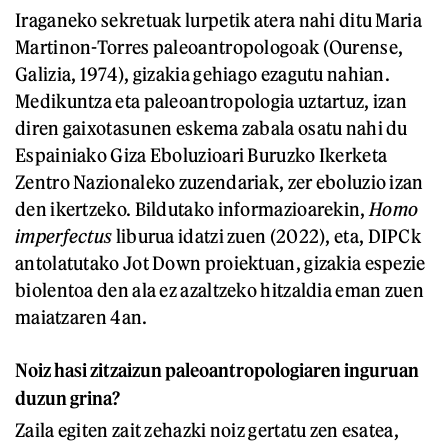
Iraganeko sekretuak lurpetik atera nahi ditu Maria
Martinon-Torres paleoantropologoak (Ourense,
Galizia, 1974), gizakia gehiago ezagutu nahian.
Medikuntza eta paleoantropologia uztartuz, izan
diren gaixotasunen eskema zabala osatu nahi du
Espainiako Giza Eboluzioari Buruzko Ikerketa
Zentro Nazionaleko zuzendariak, zer eboluzio izan
den ikertzeko. Bildutako informazioarekin,
Homo
imperfectus
liburua idatzi zuen (2022), eta, DIPCk
antolatutako Jot Down proiektuan, gizakia espezie
biolentoa den ala ez azaltzeko hitzaldia eman zuen
maiatzaren 4an.
Noiz hasi zitzaizun paleoantropologiaren inguruan
duzun grina?
Zaila egiten zait zehazki noiz gertatu zen esatea,