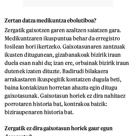
Zertan datza medikuntza ebolutiboa?
Zergatik gaixotzen garen azaltzen saiatzen gara.
Medikuntzaren ikuspuntua behar da erregistro
fosilean hori ikertzeko. Gaixotasunaren zantzuak
ikusten ditugunean, gizabanakoak bizirik iraun
duela esan nahi du; izan ere, orbainak bizirik iraun
dutenek izaten dituzte. Badirudi bilakaera
arrakastaren ikuspegitik kontatzen dugula beti,
baina kontakizun horretan ahaztu egin ditugu
gaixotasunak. Gaixotasun horiek ez dira nahitaez
porrotaren historia bat, kontrakoa baizik:
biziraupenaren historia bat.
Zergatik ez dira gaixotasun horiek gaur egun