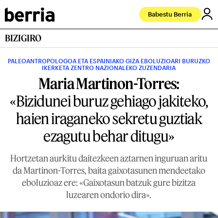
Babestu Berria
BIZIGIRO
PALEOANTROPOLOGOA ETA ESPAINIAKO GIZA EBOLUZIOARI BURUZKO
IKERKETA ZENTRO NAZIONALEKO ZUZENDARIA
Maria Martinon-Torres:
«Bizidunei buruz gehiago jakiteko,
haien iraganeko sekretu guztiak
ezagutu behar ditugu»
Hortzetan aurkitu daitezkeen aztarnen inguruan aritu
da Martinon-Torres, baita gaixotasunen mendeetako
eboluzioaz ere: «Gaixotasun batzuk gure bizitza
luzearen ondorio dira».