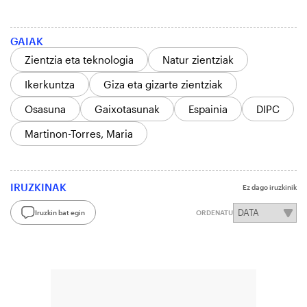
GAIAK
Zientzia eta teknologia
Natur zientziak
Ikerkuntza
Giza eta gizarte zientziak
Osasuna
Gaixotasunak
Espainia
DIPC
Martinon-Torres, Maria
IRUZKINAK
Ez dago iruzkinik
Iruzkin bat egin
ORDENATU