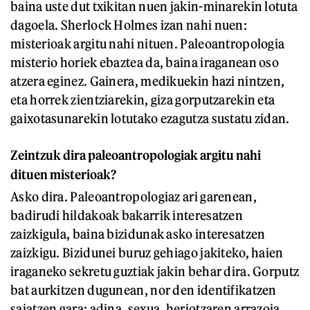
baina uste dut txikitan nuen jakin-minarekin lotuta
dagoela. Sherlock Holmes izan nahi nuen:
misterioak argitu nahi nituen. Paleoantropologia
misterio horiek ebaztea da, baina iraganean oso
atzera eginez. Gainera, medikuekin hazi nintzen,
eta horrek zientziarekin, giza gorputzarekin eta
gaixotasunarekin lotutako ezagutza sustatu zidan.
Zeintzuk dira paleoantropologiak argitu nahi
dituen misterioak?
Asko dira. Paleoantropologiaz ari garenean,
badirudi hildakoak bakarrik interesatzen
zaizkigula, baina bizidunak asko interesatzen
zaizkigu. Bizidunei buruz gehiago jakiteko, haien
iraganeko sekretu guztiak jakin behar dira. Gorputz
bat aurkitzen dugunean, nor den identifikatzen
saiatzen gara: adina, sexua, heriotzaren arrazoia...