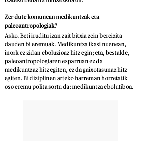
izateko beharra funtsezkoa da.
Zer dute komunean medikuntzak eta
paleoantropologiak?
Asko. Beti iruditu izan zait bitxia zein bereizita
dauden bi eremuak. Medikuntza ikasi nuenean,
inork ez zidan eboluzioaz hitz egin; eta, bestalde,
paleoantropologiaren esparruan ez da
medikuntzaz hitz egiten, ez da gaixotasunaz hitz
egiten. Bi diziplinen arteko harreman horretatik
oso eremu polita sortu da: medikuntza ebolutiboa.