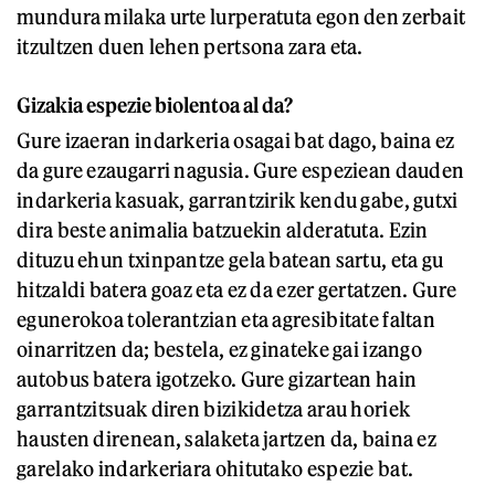
mundura milaka urte lurperatuta egon den zerbait
itzultzen duen lehen pertsona zara eta.
Gizakia espezie biolentoa al da?
Gure izaeran indarkeria osagai bat dago, baina ez
da gure ezaugarri nagusia. Gure espeziean dauden
indarkeria kasuak, garrantzirik kendu gabe, gutxi
dira beste animalia batzuekin alderatuta. Ezin
dituzu ehun txinpantze gela batean sartu, eta gu
hitzaldi batera goaz eta ez da ezer gertatzen. Gure
egunerokoa tolerantzian eta agresibitate faltan
oinarritzen da; bestela, ez ginateke gai izango
autobus batera igotzeko. Gure gizartean hain
garrantzitsuak diren bizikidetza arau horiek
hausten direnean, salaketa jartzen da, baina ez
garelako indarkeriara ohitutako espezie bat.