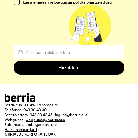
Izena ematean
pribatutasun politika
onartzen duzu.
Berria.eus - Euskal Editorea SM
Telefonoa: 943 30 40 30
Bezero arreta: 943 30 43 45 | laguna@berria.eus
Webgunea:
webgunea@berria.eus
Publizitatea:
publi@bidera.eus
Harremanetan jarri
ORRIALDE KORPORATIBOAK