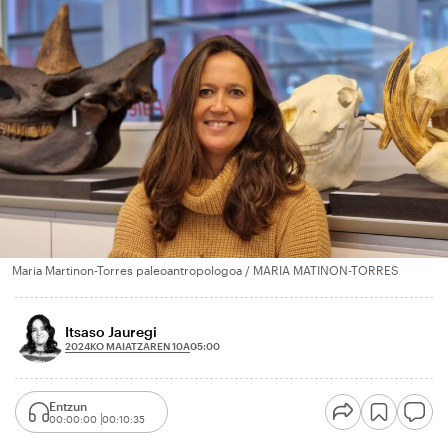
Maria Martinon-Torres paleoantropologoa / MARIA MATINON-TORRES
Itsaso Jauregi
2024KO MAIATZAREN 10A
05:00
Entzun
00:00:00
00:10:35