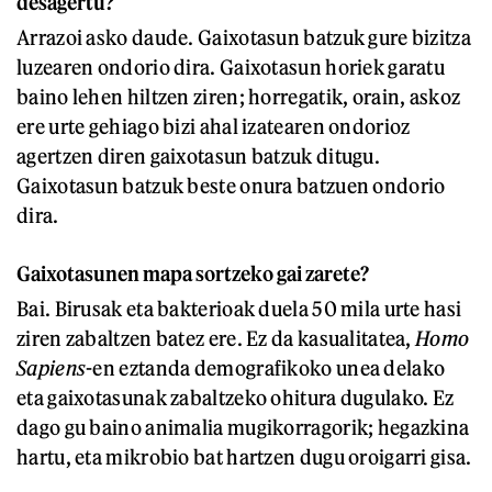
desagertu?
Arrazoi asko daude. Gaixotasun batzuk gure bizitza
luzearen ondorio dira. Gaixotasun horiek garatu
baino lehen hiltzen ziren; horregatik, orain, askoz
ere urte gehiago bizi ahal izatearen ondorioz
agertzen diren gaixotasun batzuk ditugu.
Gaixotasun batzuk beste onura batzuen ondorio
dira.
Gaixotasunen mapa sortzeko gai zarete?
Bai. Birusak eta bakterioak duela 50 mila urte hasi
ziren zabaltzen batez ere. Ez da kasualitatea,
Homo
Sapiens
-en
eztanda demografikoko unea delako
eta gaixotasunak zabaltzeko ohitura dugulako. Ez
dago gu baino animalia mugikorragorik; hegazkina
hartu, eta mikrobio bat hartzen dugu oroigarri gisa.