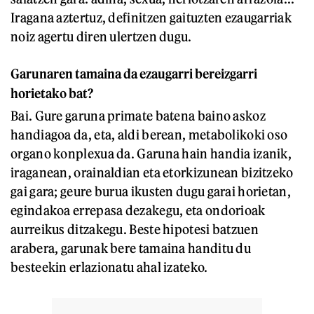
Iragana aztertuz, definitzen gaituzten ezaugarriak
noiz agertu diren ulertzen dugu.
Garunaren tamaina da ezaugarri bereizgarri
horietako bat?
Bai. Gure garuna primate batena baino askoz
handiagoa da, eta, aldi berean, metabolikoki oso
organo konplexua da. Garuna hain handia izanik,
iraganean, orainaldian eta etorkizunean bizitzeko
gai gara; geure burua ikusten dugu garai horietan,
egindakoa errepasa dezakegu, eta ondorioak
aurreikus ditzakegu. Beste hipotesi batzuen
arabera, garunak bere tamaina handitu du
besteekin erlazionatu ahal izateko.