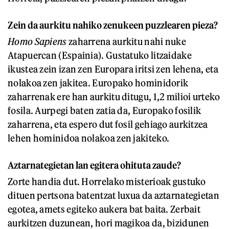
Zein da aurkitu nahiko zenukeen puzzlearen pieza?
Homo Sapiens
zaharrena aurkitu nahi nuke
Atapuercan (Espainia). Gustatuko litzaidake
ikustea zein izan zen Europara iritsi zen lehena, eta
nolakoa zen jakitea. Europako hominidorik
zaharrenak ere han aurkitu ditugu, 1,2 milioi urteko
fosila. Aurpegi baten zatia da, Europako fosilik
zaharrena, eta espero dut fosil gehiago aurkitzea
lehen hominidoa nolakoa zen jakiteko.
Aztarnategietan lan egitera ohituta zaude?
Zorte handia dut. Horrelako misterioak gustuko
dituen pertsona batentzat luxua da aztarnategietan
egotea, amets egiteko aukera bat baita. Zerbait
aurkitzen duzunean, hori magikoa da, bizidunen