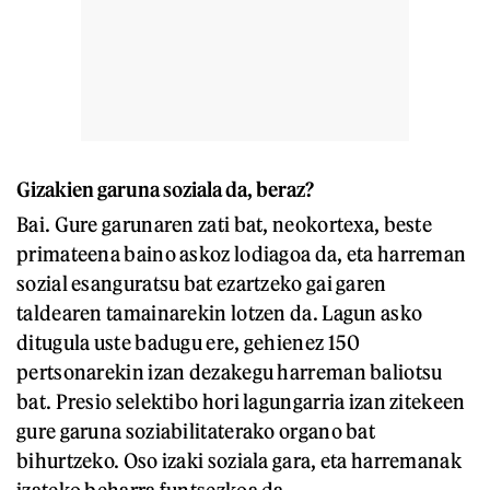
Gizakien garuna soziala da, beraz?
Bai. Gure garunaren zati bat, neokortexa, beste
primateena baino askoz lodiagoa da, eta harreman
sozial esanguratsu bat ezartzeko gai garen
taldearen tamainarekin lotzen da. Lagun asko
ditugula uste badugu ere, gehienez 150
pertsonarekin izan dezakegu harreman baliotsu
bat. Presio selektibo hori lagungarria izan zitekeen
gure garuna soziabilitaterako organo bat
bihurtzeko. Oso izaki soziala gara, eta harremanak