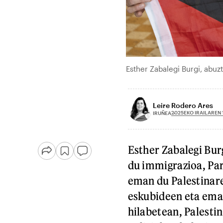
Esther Zabalegi Burgi, ab
Leire Rodero Ares
2025EKO IRAILAREN 
IRUÑEA
Esther Zabalegi Burg
du immigrazioa, Pari
eman du Palestinare
eskubideen eta ema
hilabetean, Palesti