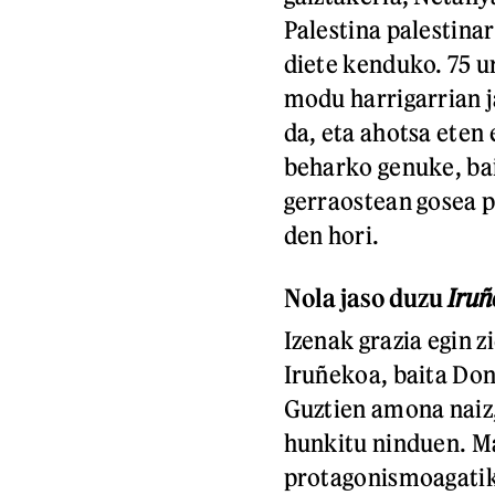
Palestina palestinar
diete kenduko. 75 u
modu harrigarrian j
da, eta ahotsa eten 
beharko genuke, bai
gerraostean gosea p
den hori.
Nola jaso duzu
Iru
Izenak grazia egin z
Iruñekoa, baita Don
Guztien amona naiz,
hunkitu ninduen. Ma
protagonismoagatik,