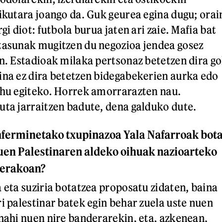
pikutara joango da. Guk geurea egina dugu; orai
gi diot: futbola burua jaten ari zaie. Mafia bat
tasunak mugitzen du negozioa jendea gosez
an. Estadioak milaka pertsonaz betetzen dira go
ina ez dira betetzen bidegabekerien aurka edo
ihu egiteko. Horrek amorrarazten nau.
uta jarraitzen badute, dena galduko dute.
nferminetako txupinazoa Yala Nafarroak bot
nuen Palestinaren aldeko oihuak nazioarteko
terakoan?
 eta suziria botatzea proposatu zidaten, baina
i palestinar batek egin behar zuela uste nuen
 nahi nuen nire banderarekin, eta, azkenean,