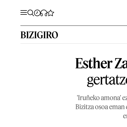
BIZIGIRO
Esther Za
gertatz
'Iruñeko amona' e
Bizitza osoa eman 
e