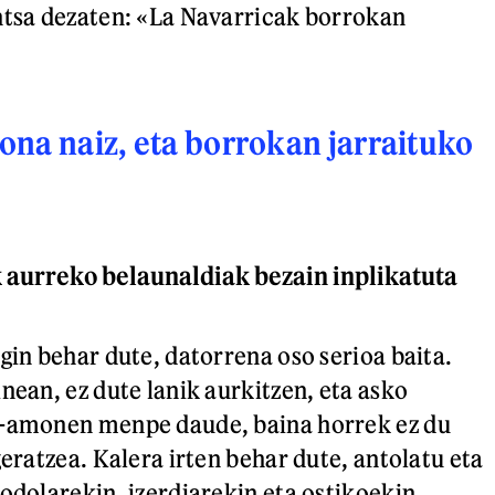
ntsa dezaten: «La Navarricak borrokan
na naiz, eta borrokan jarraituko
k aurreko belaunaldiak bezain inplikatuta
gin behar dute, datorrena oso serioa baita.
nean, ez dute lanik aurkitzen, eta asko
a-amonen menpe daude, baina horrek ez du
geratzea. Kalera irten behar dute, antolatu eta
 odolarekin, izerdiarekin eta ostikoekin