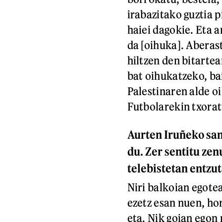
irabazitako guztia 
haiei dagokie. Eta ar
da [oihuka]. Aberas
hiltzen den bitarte
bat oihukatzeko, ba
Palestinaren alde o
Futbolarekin txorat
Aurten Iruñeko sa
du. Zer sentitu ze
telebistetan entzu
Niri balkoian egotea
ezetz esan nuen, hor
eta. Nik goian egon