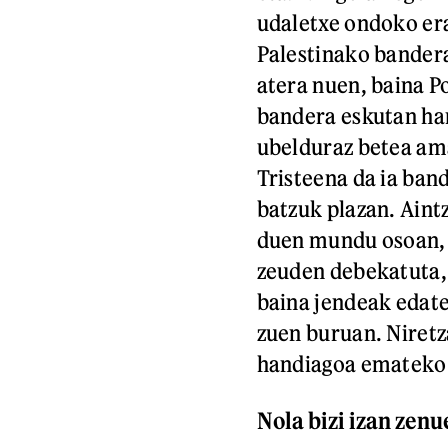
udaletxe ondoko er
Palestinako bandera
atera nuen, baina Po
bandera eskutan ha
ubelduraz betea ama
Tristeena da ia band
batzuk plazan. Aint
duen mundu osoan, b
zeuden debekatuta, 
baina jendeak edatea
zuen buruan. Niretza
handiagoa emateko 
Nola bizi izan zenu