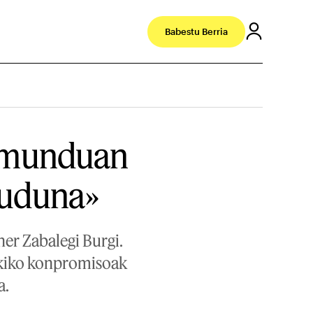
Babestu Berria
a munduan
rruduna»
er Zabalegi Burgi.
rekiko konpromisoak
a.