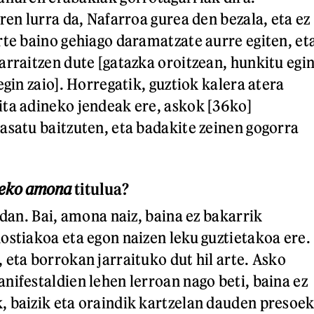
ren lurra da, Nafarroa gurea den bezala, eta ez
rte baino gehiago daramatzate aurre egiten, et
arraitzen dute [gatazka oroitzean, hunkitu egi
egin zaio]. Horregatik, guztiok kalera atera
ta adineko jendeak ere, askok [36ko]
asatu baitzuten, eta badakite zeinen gogorra
ñeko amona
titulua?
idan. Bai, amona naiz, baina ez bakarrik
ostiakoa eta egon naizen leku guztietakoa ere.
 eta borrokan jarraituko dut hil arte. Asko
nifestaldien lehen lerroan nago beti, baina ez
 baizik eta oraindik kartzelan dauden presoe