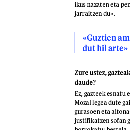
ikus nazaten eta pe
jarraitzen du».
«Guztien amo
dut hil arte»
Zure ustez, gaztea
daude?
Ez, gazteek esnatu e
Mozal legea dute gai
gurasoen eta aiton
justifikatzen sofan 
borrokatu; bestela,