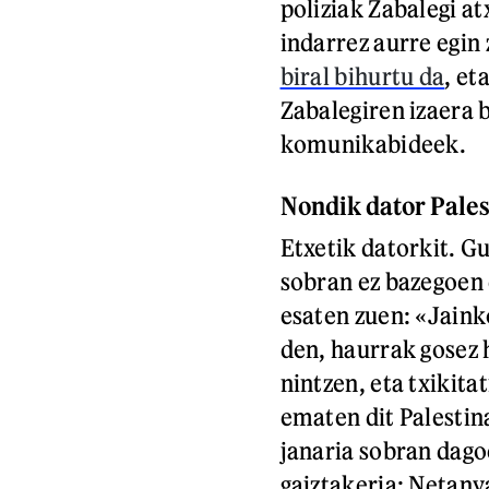
poliziak Zabalegi at
indarrez aurre egi
biral bihurtu da
, et
Zabalegiren izaera 
komunikabideek.
Nondik dator Pales
Etxetik datorkit. Gu
sobran ez bazegoen e
esaten zuen: «Jaink
den, haurrak gosez h
nintzen, eta txikita
ematen dit Palestin
janaria sobran dago
gaiztakeria; Netany