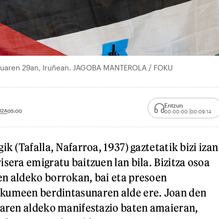
uztuaren 29an, Iruñean. JAGOBA MANTEROLA / FOKU
Entzun
12A
05:00
00:00:00
00:09:14
ik (Tafalla, Nafarroa, 1937) gaztetatik bizi izan
sera emigratu baitzuen lan bila. Bizitza osoa
n aldeko borrokan, bai eta presoen
kumeen berdintasunaren alde ere. Joan den
naren aldeko manifestazio baten amaieran,