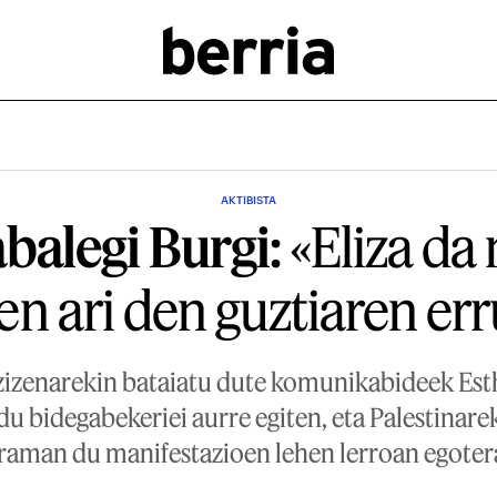
AKTIBISTA
balegi Burgi:
«Eliza d
en ari den guztiaren e
zizenarekin bataiatu dute komunikabideek Esth
du bidegabekeriei aurre egiten, eta Palestina
raman du manifestazioen lehen lerroan egoter