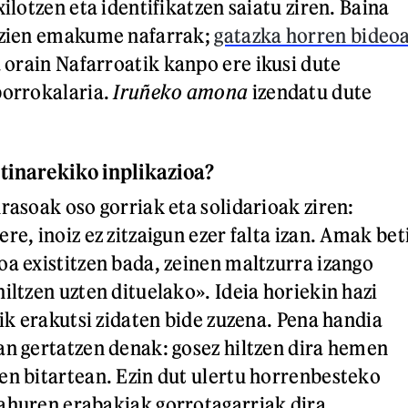
xilotzen eta identifikatzen saiatu ziren. Baina
n zien emakume nafarrak;
gatazka horren bideo
a orain Nafarroatik kanpo ere ikusi dute
borrokalaria.
Iruñeko amona
izendatu dute
tinarekiko inplikazioa?
rasoak oso gorriak eta solidarioak ziren:
re, inoiz ez zitzaigun ezer falta izan. Amak bet
oa existitzen bada, zeinen maltzurra izango
iltzen uzten dituelako». Ideia horiekin hazi
tik erakutsi zidaten bide zuzena. Pena handia
an gertatzen denak: gosez hiltzen dira hemen
en bitartean. Ezin dut ulertu horrenbesteko
ahuren erabakiak gorrotagarriak dira.