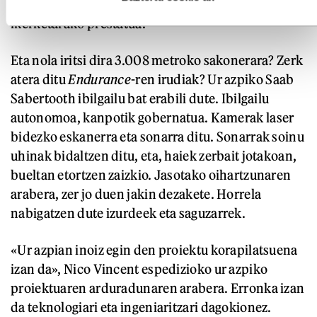
II
. Izotza hausteko ontzia, baina poloetako
ikerketarako prestatua.
Eta nola iritsi dira 3.008 metroko sakonerara? Zerk
atera ditu
Endurance
-ren irudiak? Ur azpiko Saab
Sabertooth ibilgailu bat erabili dute. Ibilgailu
autonomoa, kanpotik gobernatua. Kamerak laser
bidezko eskanerra eta sonarra ditu. Sonarrak soinu
uhinak bidaltzen ditu, eta, haiek zerbait jotakoan,
bueltan etortzen zaizkio. Jasotako oihartzunaren
arabera, zer jo duen jakin dezakete. Horrela
nabigatzen dute izurdeek eta saguzarrek.
«Ur azpian inoiz egin den proiektu korapilatsuena
izan da», Nico Vincent espedizioko ur azpiko
proiektuaren arduradunaren arabera. Erronka izan
da teknologiari eta ingeniaritzari dagokionez.