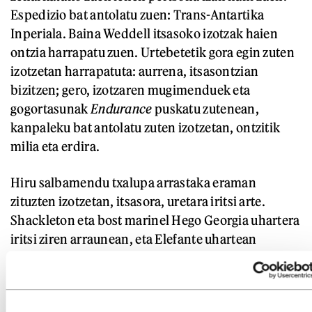
Espedizio bat antolatu zuen: Trans-Antartika
Inperiala. Baina Weddell itsasoko izotzak haien
ontzia harrapatu zuen. Urtebetetik gora egin zuten
izotzetan harrapatuta: aurrena, itsasontzian
bizitzen; gero, izotzaren mugimenduek eta
gogortasunak
Endurance
puskatu zutenean,
kanpaleku bat antolatu zuten izotzetan, ontzitik
milia eta erdira.
Hiru salbamendu txalupa arrastaka eraman
zituzten izotzetan, itsasora, uretara iritsi arte.
Shackleton eta bost marinel Hego Georgia uhartera
iritsi ziren arraunean, eta Elefante uhartean
geratutako espediziokideak erreskatatu zituzten. Bi
urte eta hilabete bat pasatu ziren Londrestik abiatu
zirenetik Txilera eraman zituzten arte. Denak