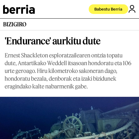
Babestu Berria
BIZIGIRO
'Endurance' aurkitu dute
Ernest Shackleton esploratzailearen ontzia topatu
dute, Antartikako Weddell itsasoan hondoratu eta 106
urte geroago. Hiru kilometroko sakoneran dago,
hondoratu bezala, denborak eta izaki bizidunek
eragindako kalte nabarmenik gabe.