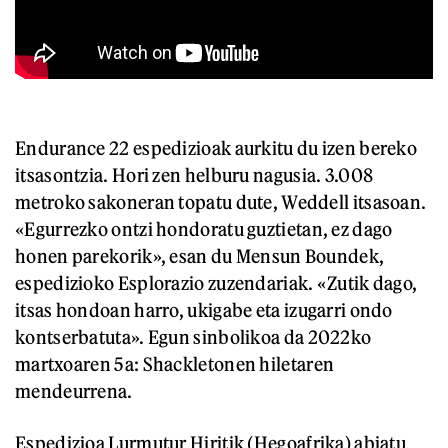
Endurance 22 espedizioak aurkitu du izen bereko
itsasontzia. Hori zen helburu nagusia. 3.008
metroko sakoneran topatu dute, Weddell itsasoan.
«Egurrezko ontzi hondoratu guztietan, ez dago
honen parekorik», esan du Mensun Boundek,
espedizioko Esplorazio zuzendariak. «Zutik dago,
itsas hondoan harro, ukigabe eta izugarri ondo
kontserbatuta». Egun sinbolikoa da 2022ko
martxoaren 5a: Shackletonen hiletaren
mendeurrena.
Espedizioa Lurmutur Hiritik (Hegoafrika) abiatu