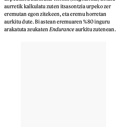
aurretik kalkulatu zuten itsasontzia urpeko zer
eremutan egon zitekeen, eta eremu horretan
aurkitu dute. Bi astean eremuaren %80 inguru
arakatuta zeukaten
Endurance
aurkitu zutenean.