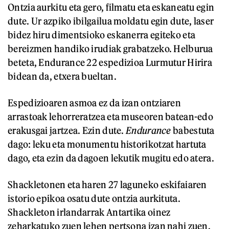
Ontzia aurkitu eta gero, filmatu eta eskaneatu egin
dute. Ur azpiko ibilgailua moldatu egin dute, laser
bidez hiru dimentsioko eskanerra egiteko eta
bereizmen handiko irudiak grabatzeko. Helburua
beteta, Endurance 22 espedizioa Lurmutur Hirira
bidean da, etxera bueltan.
Espedizioaren asmoa ez da izan ontziaren
arrastoak lehorreratzea eta museoren batean-edo
erakusgai jartzea. Ezin dute.
Endurance
babestuta
dago: leku eta monumentu historikotzat hartuta
dago, eta ezin da dagoen lekutik mugitu edo atera.
Shackletonen eta haren 27 laguneko eskifaiaren
istorio epikoa osatu dute ontzia aurkituta.
Shackleton irlandarrak Antartika oinez
zeharkatuko zuen lehen pertsona izan nahi zuen.