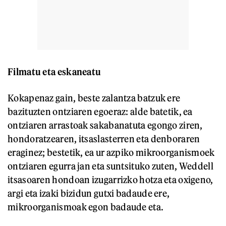
Filmatu eta eskaneatu
Kokapenaz gain, beste zalantza batzuk ere
bazituzten ontziaren egoeraz: alde batetik, ea
ontziaren arrastoak sakabanatuta egongo ziren,
hondoratzearen, itsaslasterren eta denboraren
eraginez; bestetik, ea ur azpiko mikroorganismoek
ontziaren egurra jan eta suntsituko zuten, Weddell
itsasoaren hondoan izugarrizko hotza eta oxigeno,
argi eta izaki bizidun gutxi badaude ere,
mikroorganismoak egon badaude eta.