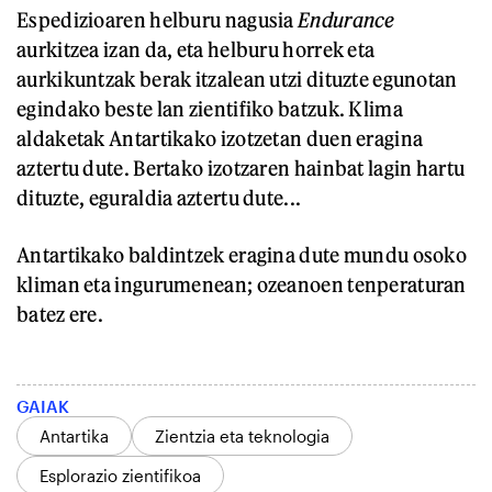
Espedizioaren helburu nagusia
Endurance
aurkitzea izan da, eta helburu horrek eta
aurkikuntzak berak itzalean utzi dituzte egunotan
egindako beste lan zientifiko batzuk. Klima
aldaketak Antartikako izotzetan duen eragina
aztertu dute. Bertako izotzaren hainbat lagin hartu
dituzte, eguraldia aztertu dute...
Antartikako baldintzek eragina dute mundu osoko
kliman eta ingurumenean; ozeanoen tenperaturan
batez ere.
GAIAK
Antartika
Zientzia eta teknologia
Esplorazio zientifikoa