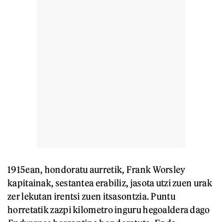
1915ean, hondoratu aurretik, Frank Worsley
kapitainak, sestantea erabiliz, jasota utzi zuen urak
zer lekutan irentsi zuen itsasontzia. Puntu
horretatik zazpi kilometro inguru hegoaldera dago