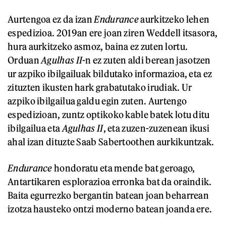
Aurtengoa ez da izan
Endurance
aurkitzeko lehen
espedizioa. 2019an ere joan ziren Weddell itsasora,
hura aurkitzeko asmoz, baina ez zuten lortu.
Orduan
Agulhas II
-n ez zuten aldi berean jasotzen
ur azpiko ibilgailuak bildutako informazioa, eta ez
zituzten ikusten hark grabatutako irudiak. Ur
azpiko ibilgailua galdu egin zuten. Aurtengo
espedizioan, zuntz optikoko kable batek lotu ditu
ibilgailua eta
Agulhas II
, eta zuzen-zuzenean ikusi
ahal izan dituzte Saab Sabertoothen aurkikuntzak.
Endurance
hondoratu eta mende bat geroago,
Antartikaren esplorazioa erronka bat da oraindik.
Baita egurrezko bergantin batean joan beharrean
izotza hausteko ontzi moderno batean joanda ere.