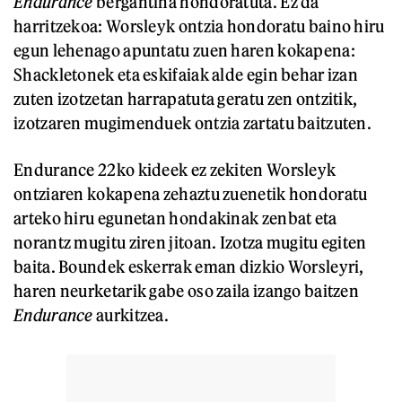
Endurance
bergantina hondoratuta. Ez da
harritzekoa: Worsleyk ontzia hondoratu baino hiru
egun lehenago apuntatu zuen haren kokapena:
Shackletonek eta eskifaiak alde egin behar izan
zuten izotzetan harrapatuta geratu zen ontzitik,
izotzaren mugimenduek ontzia zartatu baitzuten.
Endurance 22ko kideek ez zekiten Worsleyk
ontziaren kokapena zehaztu zuenetik hondoratu
arteko hiru egunetan hondakinak zenbat eta
norantz mugitu ziren jitoan. Izotza mugitu egiten
baita. Boundek eskerrak eman dizkio Worsleyri,
haren neurketarik gabe oso zaila izango baitzen
Endurance
aurkitzea.