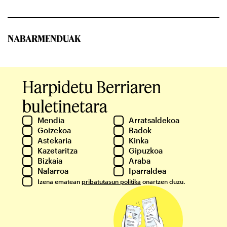
NABARMENDUAK
Harpidetu Berriaren
buletinetara
Mendia
Arratsaldekoa
Goizekoa
Badok
Astekaria
Kinka
Kazetaritza
Gipuzkoa
Bizkaia
Araba
Nafarroa
Iparraldea
Izena ematean
pribatutasun politika
onartzen duzu.