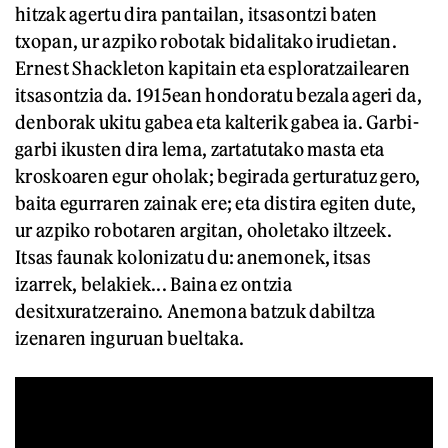
hitzak agertu dira pantailan, itsasontzi baten
txopan, ur azpiko robotak bidalitako irudietan.
Ernest Shackleton kapitain eta esploratzailearen
itsasontzia da. 1915ean hondoratu bezala ageri da,
denborak ukitu gabea eta kalterik gabea ia. Garbi-
garbi ikusten dira lema, zartatutako masta eta
kroskoaren egur oholak; begirada gerturatuz gero,
baita egurraren zainak ere; eta distira egiten dute,
ur azpiko robotaren argitan, oholetako iltzeek.
Itsas faunak kolonizatu du: anemonek, itsas
izarrek, belakiek... Baina ez ontzia
desitxuratzeraino. Anemona batzuk dabiltza
izenaren inguruan bueltaka.