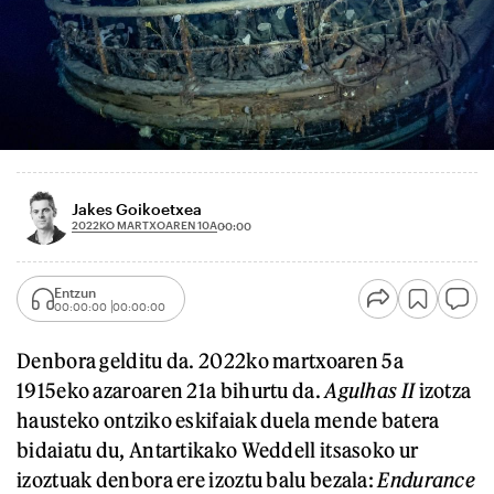
Jakes Goikoetxea
2022KO MARTXOAREN 10A
00:00
Entzun
00:00:00
00:00:00
Denbora gelditu da. 2022ko martxoaren 5a
1915eko azaroaren 21a bihurtu da.
Agulhas II
izotza
hausteko ontziko eskifaiak duela mende batera
bidaiatu du, Antartikako Weddell itsasoko ur
izoztuak denbora ere izoztu balu bezala:
Endurance