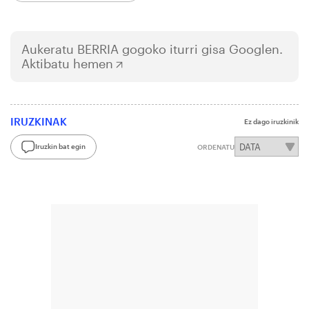
Aukeratu
BERRIA
gogoko iturri gisa Googlen.
Aktibatu hemen
IRUZKINAK
Ez dago iruzkinik
Iruzkin bat egin
ORDENATU