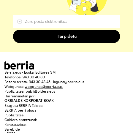
Berria.eus - Euskal Editorea SM
Telefonoa: 943 30 40 30
Bezero arreta: 943 30 43 45 | laguna@berria.eus
Webgunea:
webgunea@berria.eus
Publizitatea:
publi@bidera.eus
Harremanetan jarri
ORRIALDE KORPORATIBOAK
Ezagutu BERRIA Taldea
BERRIA berri bloga
Publizitatea
Galdera-erantzunak
Kontratazioak
Sarebide