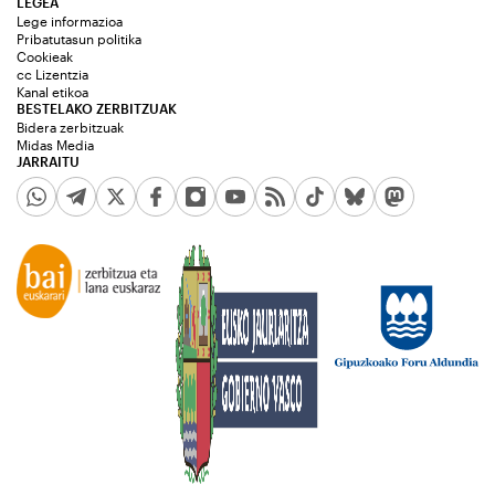
LEGEA
Lege informazioa
Pribatutasun politika
Cookieak
cc Lizentzia
Kanal etikoa
BESTELAKO ZERBITZUAK
Bidera zerbitzuak
Midas Media
JARRAITU