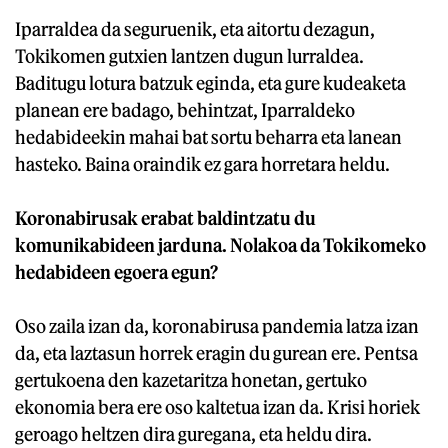
Iparraldea da seguruenik, eta aitortu dezagun,
Tokikomen gutxien lantzen dugun lurraldea.
Baditugu lotura batzuk eginda, eta gure kudeaketa
planean ere badago, behintzat, Iparraldeko
hedabideekin mahai bat sortu beharra eta lanean
hasteko. Baina oraindik ez gara horretara heldu.
Koronabirusak erabat baldintzatu du
komunikabideen jarduna. Nolakoa da Tokikomeko
hedabideen egoera egun?
Oso zaila izan da, koronabirusa pandemia latza izan
da, eta laztasun horrek eragin du gurean ere. Pentsa
gertukoena den kazetaritza honetan, gertuko
ekonomia bera ere oso kaltetua izan da. Krisi horiek
geroago heltzen dira guregana, eta heldu dira.