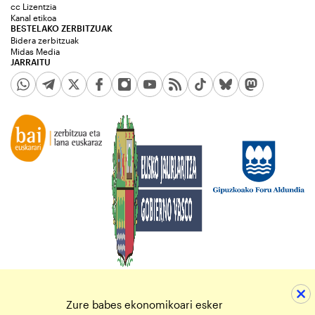
cc Lizentzia
Kanal etikoa
BESTELAKO ZERBITZUAK
Bidera zerbitzuak
Midas Media
JARRAITU
Zure babes ekonomikoari esker