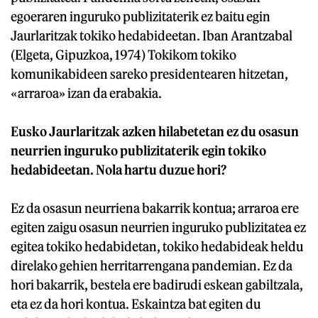
egoeraren inguruko publizitaterik ez baitu egin
Jaurlaritzak tokiko hedabideetan. Iban Arantzabal
(Elgeta, Gipuzkoa, 1974) Tokikom tokiko
komunikabideen sareko presidentearen hitzetan,
«arraroa» izan da erabakia.
Eusko Jaurlaritzak azken hilabetetan ez du osasun
neurrien inguruko publizitaterik egin tokiko
hedabideetan. Nola hartu duzue hori?
Ez da osasun neurriena bakarrik kontua; arraroa ere
egiten zaigu osasun neurrien inguruko publizitatea ez
egitea tokiko hedabidetan, tokiko hedabideak heldu
direlako gehien herritarrengana pandemian. Ez da
hori bakarrik, bestela ere badirudi eskean gabiltzala,
eta ez da hori kontua. Eskaintza bat egiten du