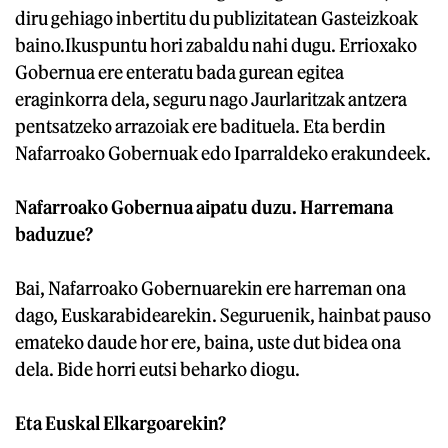
diru gehiago inbertitu du publizitatean Gasteizkoak
baino.Ikuspuntu hori zabaldu nahi dugu. Errioxako
Gobernua ere enteratu bada gurean egitea
eraginkorra dela, seguru nago Jaurlaritzak antzera
pentsatzeko arrazoiak ere badituela. Eta berdin
Nafarroako Gobernuak edo Iparraldeko erakundeek.
Nafarroako Gobernua aipatu duzu. Harremana
baduzue?
Bai, Nafarroako Gobernuarekin ere harreman ona
dago, Euskarabidearekin. Seguruenik, hainbat pauso
emateko daude hor ere, baina, uste dut bidea ona
dela. Bide horri eutsi beharko diogu.
Eta Euskal Elkargoarekin?