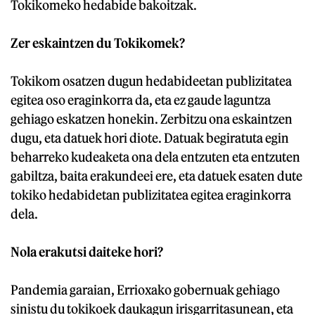
Tokikomeko hedabide bakoitzak.
Zer eskaintzen du Tokikomek?
Tokikom osatzen dugun hedabideetan publizitatea
egitea oso eraginkorra da, eta ez gaude laguntza
gehiago eskatzen honekin. Zerbitzu ona eskaintzen
dugu, eta datuek hori diote. Datuak begiratuta egin
beharreko kudeaketa ona dela entzuten eta entzuten
gabiltza, baita erakundeei ere, eta datuek esaten dute
tokiko hedabidetan publizitatea egitea eraginkorra
dela.
Nola erakutsi daiteke hori?
Pandemia garaian, Errioxako gobernuak gehiago
sinistu du tokikoek daukagun irisgarritasunean, eta