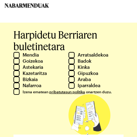
NABARMENDUAK
Harpidetu Berriaren
buletinetara
Mendia
Arratsaldekoa
Goizekoa
Badok
Astekaria
Kinka
Kazetaritza
Gipuzkoa
Bizkaia
Araba
Nafarroa
Iparraldea
Izena ematean
pribatutasun politika
onartzen duzu.