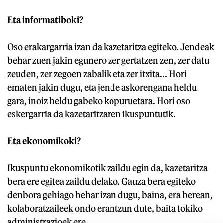
Eta informatiboki?
Oso erakargarria izan da kazetaritza egiteko. Jendeak
behar zuen jakin egunero zer gertatzen zen, zer datu
zeuden, zer zegoen zabalik eta zer itxita... Hori
ematen jakin dugu, eta jende askorengana heldu
gara, inoiz heldu gabeko kopuruetara. Hori oso
eskergarria da kazetaritzaren ikuspuntutik.
Eta ekonomikoki?
Ikuspuntu ekonomikotik zaildu egin da, kazetaritza
bera ere egitea zaildu delako. Gauza bera egiteko
denbora gehiago behar izan dugu, baina, era berean,
kolaboratzaileek ondo erantzun dute, baita tokiko
administrazioek ere.