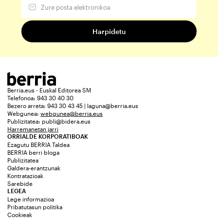
Berria.eus - Euskal Editorea SM
Telefonoa: 943 30 40 30
Bezero arreta: 943 30 43 45 | laguna@berria.eus
Webgunea:
webgunea@berria.eus
Publizitatea:
publi@bidera.eus
Harremanetan jarri
ORRIALDE KORPORATIBOAK
Ezagutu BERRIA Taldea
BERRIA berri bloga
Publizitatea
Galdera-erantzunak
Kontratazioak
Sarebide
LEGEA
Lege informazioa
Pribatutasun politika
Cookieak