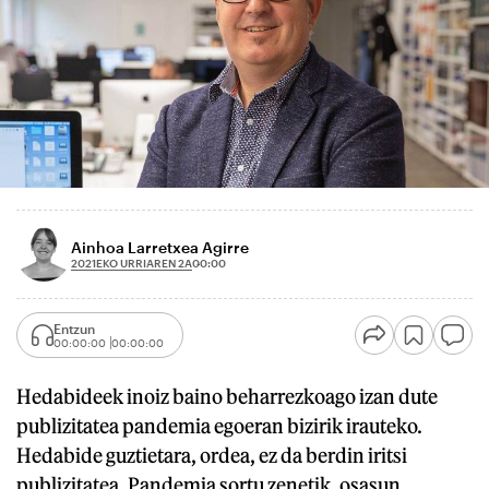
Ainhoa Larretxea Agirre
2021EKO URRIAREN 2A
00:00
Entzun
00:00:00
00:00:00
Hedabideek inoiz baino beharrezkoago izan dute
publizitatea pandemia egoeran bizirik irauteko.
Hedabide guztietara, ordea, ez da berdin iritsi
publizitatea. Pandemia sortu zenetik, osasun