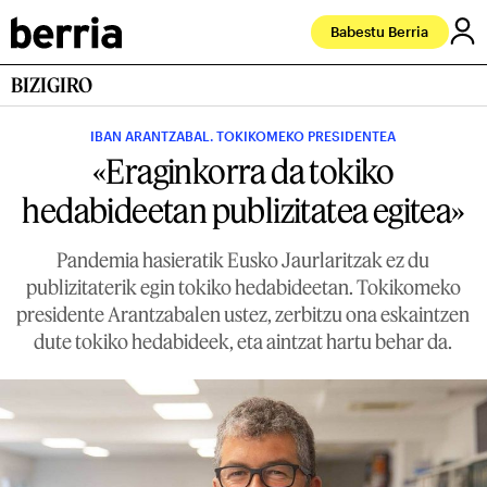
Babestu Berria
BIZIGIRO
IBAN ARANTZABAL. TOKIKOMEKO PRESIDENTEA
«Eraginkorra da tokiko
hedabideetan publizitatea egitea»
Pandemia hasieratik Eusko Jaurlaritzak ez du
publizitaterik egin tokiko hedabideetan. Tokikomeko
presidente Arantzabalen ustez, zerbitzu ona eskaintzen
dute tokiko hedabideek, eta aintzat hartu behar da.