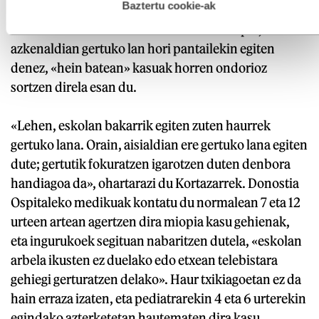
esplizitua ematen diguzu.
Gehiago irakurri
Baztertu cookie-ak
pantailekin izaten da», gehitu du Kortazarrek.
Gertuko lanaren ondorioz sortzen da miopia, eta
azkenaldian gertuko lan hori pantailekin egiten
denez, «hein batean» kasuak horren ondorioz
sortzen direla esan du.
«Lehen, eskolan bakarrik egiten zuten haurrek
gertuko lana. Orain, aisialdian ere gertuko lana egiten
dute; gertutik fokuratzen igarotzen duten denbora
handiagoa da», ohartarazi du Kortazarrek. Donostia
Ospitaleko medikuak kontatu du normalean 7 eta 12
urteen artean agertzen dira miopia kasu gehienak,
eta ingurukoek segituan nabaritzen dutela, «eskolan
arbela ikusten ez duelako edo etxean telebistara
gehiegi gerturatzen delako». Haur txikiagoetan ez da
hain erraza izaten, eta pediatrarekin 4 eta 6 urterekin
egindako azterketetan hautematen dira kasu