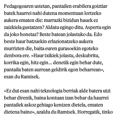
Pedagogoaren ustetan, pantailen erabilera goiztiar
batek haurrei nahi dutena momentuan lortzeko
aukera ematen die: marrazki bizidun hauek ez
zaizkiela gustatzen? Aldatu egingo ditu. Aspertu egin
da joko honetaz? Beste batean jolastuko da. Edo
beste haur batzuekin erlazionatzeko aukera
murrizten die, baita euren gurasoekin egoteko
denbora ere. «Haur txikiek jolastu, deskubritu,
korrika egin, hitz egin... denetik egin behar dute,
pantaila baten aurrean geldirik egon beharrean»,
esan du Ramisek.
«Ez dut esan nahi teknologia berriak alde batera utzi
behar direnik, baina kontuan izan behar da haurrei
pantailek askoz gehiago kentzen dietela, ematen
dietena baino», azaldu du Ramisek. Horregatik, tinko