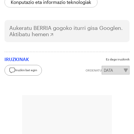
Konputazio eta informazio teknologiak
Aukeratu
BERRIA
gogoko iturri gisa Googlen.
Aktibatu hemen
IRUZKINAK
Ez dago iruzkinik
Iruzkin bat egin
ORDENATU