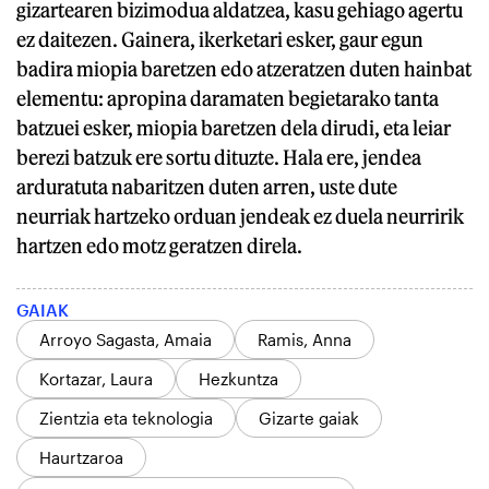
gizartearen bizimodua aldatzea, kasu gehiago agertu
ez daitezen. Gainera, ikerketari esker, gaur egun
badira miopia baretzen edo atzeratzen duten hainbat
elementu: apropina daramaten begietarako tanta
batzuei esker, miopia baretzen dela dirudi, eta leiar
berezi batzuk ere sortu dituzte. Hala ere, jendea
arduratuta nabaritzen duten arren, uste dute
neurriak hartzeko orduan jendeak ez duela neurririk
hartzen edo motz geratzen direla.
GAIAK
Arroyo Sagasta, Amaia
Ramis, Anna
Kortazar, Laura
Hezkuntza
Zientzia eta teknologia
Gizarte gaiak
Haurtzaroa