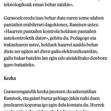
teknologikoak eman behar zaizkie».
Gurasoek eredu izan behar dute euren seme-alaben
pantailen erabilerari dagokionez, Ramisen ustez:
«Haurren pantailen kontrola helduen pantailen
autokontroletik dator», gehitu du. Pedagogo eta
irakaslearen ustez, helduek haurrei azaldu behar
diete zer egiten ari diren gailu elektronikoarekin,
gailu bakar batekin lan egin edo aisialdirako denbora
igaro baitaiteke.
Kezka
Gurasoengandik kezka jasotzen du azkenaldian
Ramisek, eta gaiari buruz gehiago jakin nahi duen
jendearen kopurua igo egin dela kontatu du. Horrek