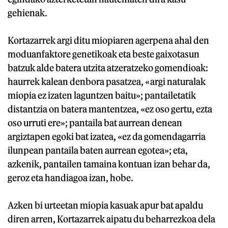
gehienak.
Kortazarrek argi ditu miopiaren agerpena ahal den
moduanfaktore genetikoak eta beste gaixotasun
batzuk alde batera utzita atzeratzeko gomendioak:
haurrek kalean denbora pasatzea, «argi naturalak
miopia ez izaten laguntzen baitu»; pantailetatik
distantzia on batera mantentzea, «ez oso gertu, ezta
oso urruti ere»; pantaila bat aurrean denean
argiztapen egoki bat izatea, «ez da gomendagarria
ilunpean pantaila baten aurrean egotea»; eta,
azkenik, pantailen tamaina kontuan izan behar da,
geroz eta handiagoa izan, hobe.
Azken bi urteetan miopia kasuak apur bat apaldu
diren arren, Kortazarrek aipatu du beharrezkoa dela