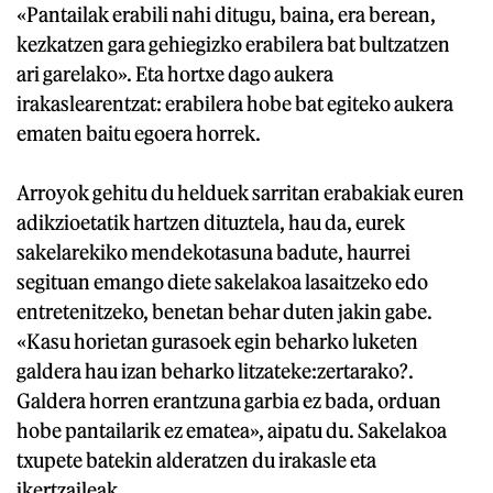
«Pantailak erabili nahi ditugu, baina, era berean,
kezkatzen gara gehiegizko erabilera bat bultzatzen
ari garelako». Eta hortxe dago aukera
irakaslearentzat: erabilera hobe bat egiteko aukera
ematen baitu egoera horrek.
Arroyok gehitu du helduek sarritan erabakiak euren
adikzioetatik hartzen dituztela, hau da, eurek
sakelarekiko mendekotasuna badute, haurrei
segituan emango diete sakelakoa lasaitzeko edo
entretenitzeko, benetan behar duten jakin gabe.
«Kasu horietan gurasoek egin beharko luketen
galdera hau izan beharko litzateke:zertarako?.
Galdera horren erantzuna garbia ez bada, orduan
hobe pantailarik ez ematea», aipatu du. Sakelakoa
txupete batekin alderatzen du irakasle eta
ikertzaileak.