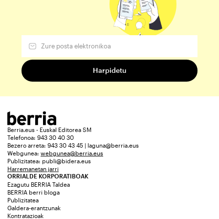
Berria.eus - Euskal Editorea SM
Telefonoa: 943 30 40 30
Bezero arreta: 943 30 43 45 | laguna@berria.eus
Webgunea:
webgunea@berria.eus
Publizitatea:
publi@bidera.eus
Harremanetan jarri
ORRIALDE KORPORATIBOAK
Ezagutu BERRIA Taldea
BERRIA berri bloga
Publizitatea
Galdera-erantzunak
Kontratazioak