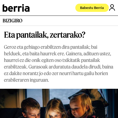
Babestu Berria
BIZIGIRO
Eta pantailak, zertarako?
Geroz eta gehiago erabiltzen dira pantailak; bai
helduek, eta baita haurrek ere. Gainera, adituen ustez,
haurrei ez die onik egiten oso txikitatik pantailak
erabiltzeak. Gurasoak arduratuta daudela dirudi, baina
ez dakite norantz jo edo zer neurri hartu gailu horien
erabileraren inguruan.