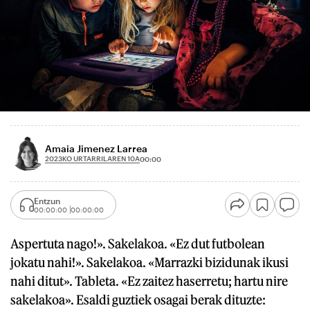
Amaia Jimenez Larrea
2023KO URTARRILAREN 10A
00:00
Entzun
00:00:00
00:00:00
Aspertuta nago!». Sakelakoa. «Ez dut futbolean
jokatu nahi!». Sakelakoa. «Marrazki bizidunak ikusi
nahi ditut». Tableta. «Ez zaitez haserretu; hartu nire
sakelakoa». Esaldi guztiek osagai berak dituzte: