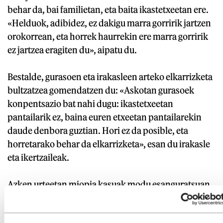
behar da, bai familietan, eta baita ikastetxeetan ere.
«Helduok, adibidez, ez dakigu marra gorririk jartzen
orokorrean, eta horrek haurrekin ere marra gorririk
ez jartzea eragiten du», aipatu du.
Bestalde, gurasoen eta irakasleen arteko elkarrizketa
bultzatzea gomendatzen du: «Askotan gurasoek
konpentsazio bat nahi dugu: ikastetxeetan
pantailarik ez, baina euren etxeetan pantailarekin
daude denbora guztian. Hori ez da posible, eta
horretarako behar da elkarrizketa», esan du irakasle
eta ikertzaileak.
Azken urteetan miopia kasuak modu esanguratsuan
igo dira mundu osoan, eta Laura Kortazarrek uste du
geroz eta «gertuko lan» gehiago egiten delako dela