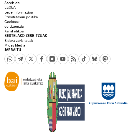
Sarebide
LEGEA
Lege informazioa
Pribatutasun politika
Cookieak
cc Lizentzia
Kanal etikoa
BESTELAKO ZERBITZUAK
Bidera zerbitzuak
Midas Media
JARRAITU