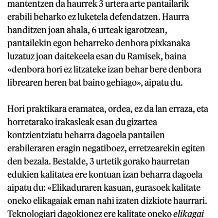
mantentzen da haurrek 3 urtera arte pantailarik
erabili beharko ez luketela defendatzen. Haurra
handitzen joan ahala, 6 urteak igarotzean,
pantailekin egon beharreko denbora pixkanaka
luzatuz joan daitekeela esan du Ramisek, baina
«denbora hori ez litzateke izan behar bere denbora
librearen heren bat baino gehiago», aipatu du.
Hori praktikara eramatea, ordea, ez da lan erraza, eta
horretarako irakasleak esan du gizartea
kontzientziatu beharra dagoela pantailen
erabileraren eragin negatiboez, erretzearekin egiten
den bezala. Bestalde, 3 urtetik gorako haurretan
edukien kalitatea ere kontuan izan beharra dagoela
aipatu du: «Elikaduraren kasuan, gurasoek kalitate
oneko elikagaiak eman nahi izaten dizkiote haurrari.
Teknologiari dagokionez ere kalitate oneko
elikagai