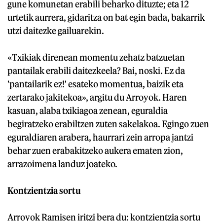
gune komunetan erabili beharko dituzte; eta 12
urtetik aurrera, gidaritza on bat egin bada, bakarrik
utzi daitezke gailuarekin.
«Txikiak direnean momentu zehatz batzuetan
pantailak erabili daitezkeela? Bai, noski. Ez da
'pantailarik ez!' esateko momentua, baizik eta
zertarako jakitekoa», argitu du Arroyok. Haren
kasuan, alaba txikiagoa zenean, eguraldia
begiratzeko erabiltzen zuten sakelakoa. Egingo zuen
eguraldiaren arabera, haurrari zein arropa jantzi
behar zuen erabakitzeko aukera ematen zion,
arrazoimena landuz joateko.
Kontzientzia sortu
Arroyok Ramisen iritzi bera du: kontzientzia sortu