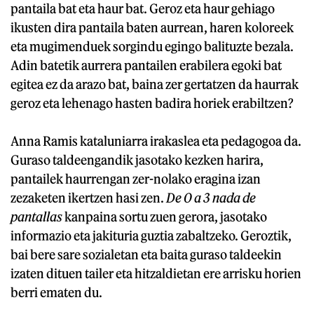
pantaila bat eta haur bat. Geroz eta haur gehiago
ikusten dira pantaila baten aurrean, haren koloreek
eta mugimenduek sorgindu egingo balituzte bezala.
Adin batetik aurrera pantailen erabilera egoki bat
egitea ez da arazo bat, baina zer gertatzen da haurrak
geroz eta lehenago hasten badira horiek erabiltzen?
Anna Ramis kataluniarra irakaslea eta pedagogoa da.
Guraso taldeengandik jasotako kezken harira,
pantailek haurrengan zer-nolako eragina izan
zezaketen ikertzen hasi zen.
De 0 a 3 nada de
pantallas
kanpaina sortu zuen gerora, jasotako
informazio eta jakituria guztia zabaltzeko. Geroztik,
bai bere sare sozialetan eta baita guraso taldeekin
izaten dituen tailer eta hitzaldietan ere arrisku horien
berri ematen du.