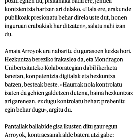
poztu egiten du, pixkanaka bada ere, jendea
kontzientzia hartzen ari delako. «Hala ere, erakunde
publikoak presionatu behar direla uste dut, honen
inguruan erabakiak har ditzaten», salatu nahi izan
du.
Amaia Arroyok ere nabaritu du gurasoen kezka hori.
Hezkuntza bereziko irakaslea da, eta Mondragon
Unibertsitateko Kolaborategian dabil ikerketa
lanetan, konpetentzia digitalak eta hezkuntza
batzen, besteak beste. «Haurrak nola kontrolatu
izaten da gehien galdetzen dutena, baina hezkuntzaz
ari garenean, ez dugu kontrolatu behar: prebenitu
egin behar dugu», argitu du.
Pantailak baliabide gisa ikusten ditu gaur egun
Arroyok, kontraesanak alde batera utzi gabe: