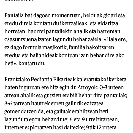
Pantaila bat dagoen momentuan, helduak gidari eta
eredu direla kontatu du ikertzaileak, eta gidaritza
horretan, haurrei pantailekin ahalik eta harreman
osasuntsuena izaten lagundu behar zaiela. «Hala ere,
ez dago formula magikorik, familia bakoitzaren
eredua eta baliabideak kontuan izan behar direlako
beti», kontatu du.
Frantziako Pediatria Elkarteak kaleratutako ikerketa
baten inguruan ere hitz egin du Arroyok: 0-3 urteen
artean ahalik eta gutxien erabili behar dira pantailak;
3-6 tartean haurrek euren gailurik ez izatea
gomendatzen da, eta gailuak erabiltzean beti
lagunduta egon behar dute; 6 eta 9 urte bitartean,
Internet esploratzen hasi daitezke; 9tik 12 urtera