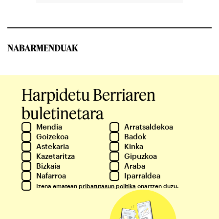
NABARMENDUAK
Harpidetu Berriaren
buletinetara
Mendia
Arratsaldekoa
Goizekoa
Badok
Astekaria
Kinka
Kazetaritza
Gipuzkoa
Bizkaia
Araba
Nafarroa
Iparraldea
Izena ematean
pribatutasun politika
onartzen duzu.