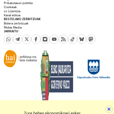
Pribatutasun politika
Cookieak
cc Lizentzia
Kanal etikoa
BESTELAKO ZERBITZUAK
Bidera zerbitzuak
Midas Media
JARRAITU
Zure babes ekonomikoari esker