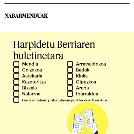
NABARMENDUAK
Harpidetu Berriaren
buletinetara
Mendia
Arratsaldekoa
Goizekoa
Badok
Astekaria
Kinka
Kazetaritza
Gipuzkoa
Bizkaia
Araba
Nafarroa
Iparraldea
Izena ematean
pribatutasun politika
onartzen duzu.