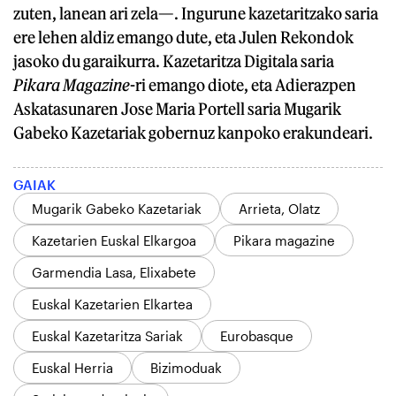
zuten, lanean ari zela—. Ingurune kazetaritzako saria
ere lehen aldiz emango dute, eta Julen Rekondok
jasoko du garaikurra. Kazetaritza Digitala saria
Pikara Magazine
-ri emango diote, eta Adierazpen
Askatasunaren Jose Maria Portell saria Mugarik
Gabeko Kazetariak gobernuz kanpoko erakundeari.
GAIAK
Mugarik Gabeko Kazetariak
Arrieta, Olatz
Kazetarien Euskal Elkargoa
Pikara magazine
Garmendia Lasa, Elixabete
Euskal Kazetarien Elkartea
Euskal Kazetaritza Sariak
Eurobasque
Euskal Herria
Bizimoduak