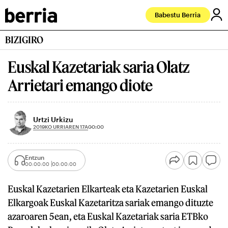
Babestu Berria
BIZIGIRO
Euskal Kazetariak saria Olatz
Arrietari emango diote
Urtzi Urkizu
2019KO URRIAREN 17A
00:00
Entzun
00:00:00
00:00:00
Euskal Kazetarien Elkarteak eta Kazetarien Euskal
Elkargoak Euskal Kazetaritza sariak emango dituzte
azaroaren 5ean, eta Euskal Kazetariak saria ETBko