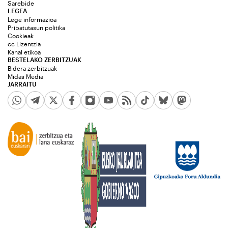
Sarebide
LEGEA
Lege informazioa
Pribatutasun politika
Cookieak
cc Lizentzia
Kanal etikoa
BESTELAKO ZERBITZUAK
Bidera zerbitzuak
Midas Media
JARRAITU