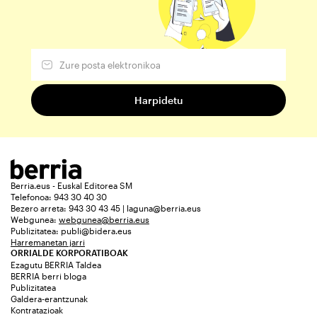
Berria.eus - Euskal Editorea SM
Telefonoa: 943 30 40 30
Bezero arreta: 943 30 43 45 | laguna@berria.eus
Webgunea:
webgunea@berria.eus
Publizitatea:
publi@bidera.eus
Harremanetan jarri
ORRIALDE KORPORATIBOAK
Ezagutu BERRIA Taldea
BERRIA berri bloga
Publizitatea
Galdera-erantzunak
Kontratazioak