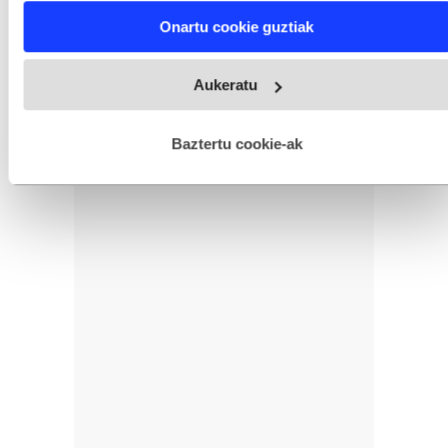
Find out more about how your personal data is processed
Onartu cookie guztiak
and set your preferences in the
details section
.
Webgune honek cookie propioak eta hirugarrenen cookie-
Aukeratu
fitxategiak erabiltzen ditu. Zure esperientzia eta zerbitzuak
hobetzeko asmoz, cookie teknologiaz baliatzen gara. Ohar
hau onartuz gero, teknologia hori erabiltzeko baimen
esplizitua ematen diguzu.
Gehiago irakurri
Baztertu cookie-ak