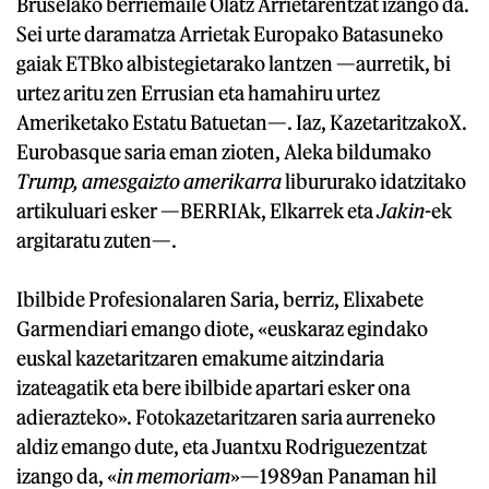
Bruselako berriemaile Olatz Arrietarentzat izango da.
Sei urte daramatza Arrietak Europako Batasuneko
gaiak ETBko albistegietarako lantzen —aurretik, bi
urtez aritu zen Errusian eta hamahiru urtez
Ameriketako Estatu Batuetan—. Iaz, KazetaritzakoX.
Eurobasque saria eman zioten, Aleka bildumako
Trump, amesgaizto amerikarra
libururako idatzitako
artikuluari esker —BERRIAk, Elkarrek eta
Jakin
-ek
argitaratu zuten—.
Ibilbide Profesionalaren Saria, berriz, Elixabete
Garmendiari emango diote, «euskaraz egindako
euskal kazetaritzaren emakume aitzindaria
izateagatik eta bere ibilbide apartari esker ona
adierazteko». Fotokazetaritzaren saria aurreneko
aldiz emango dute, eta Juantxu Rodriguezentzat
izango da, «
in memoriam
»—1989an Panaman hil