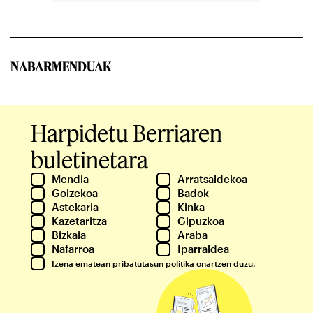
NABARMENDUAK
Harpidetu Berriaren
buletinetara
Mendia
Arratsaldekoa
Goizekoa
Badok
Astekaria
Kinka
Kazetaritza
Gipuzkoa
Bizkaia
Araba
Nafarroa
Iparraldea
Izena ematean
pribatutasun politika
onartzen duzu.