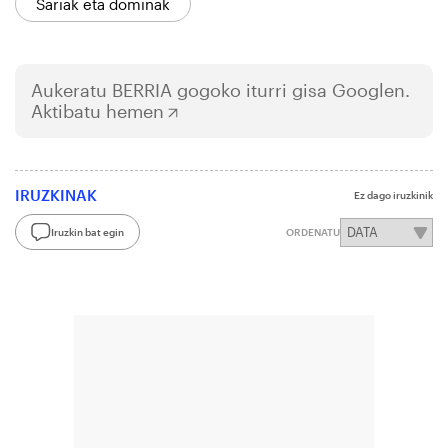
Sariak eta dominak
Aukeratu
BERRIA
gogoko iturri gisa Googlen.
Aktibatu hemen
IRUZKINAK
Ez dago iruzkinik
Iruzkin bat egin
ORDENATU