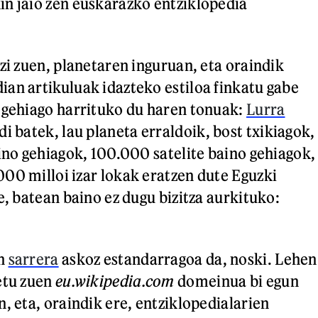
n jaio zen euskarazko entziklopedia
zi zuen, planetaren inguruan, eta oraindik
an artikuluak idazteko estiloa finkatu gabe
 gehiago harrituko du haren tonuak:
Lurra
di batek, lau planeta erraldoik, bost txikiagok,
aino gehiagok, 100.000 satelite baino gehiagok,
00 milloi izar lokak eratzen dute Eguzki
e, batean baino ez dugu bizitza aurkituko:
en
sarrera
askoz estandarragoa da, noski. Lehen
etu zuen
eu.wikipedia.com
domeinua bi egun
, eta, oraindik ere, entziklopedialarien