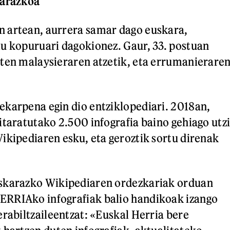
karazkoa
 artean, aurrera samar dago euskara,
u kopuruari dagokionez. Gaur, 33. postuan
ten malaysieraren atzetik, eta errumanierare
karpena egin dio entziklopediari. 2018an,
itaratutako 2.500 infografia baino gehiago utz
ikipediaren esku, eta geroztik sortu direnak
skarazko Wikipediaren ordezkariak orduan
RRIAko infografiak balio handikoak izango
erabiltzaileentzat: «Euskal Herria bere