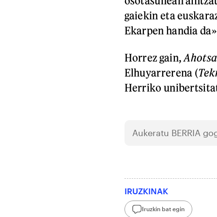
osotasunean aintzat
gaiekin eta euskara
Ekarpen handia da»
Horrez gain,
Ahotsa
Elhuyarrerena (
Tek
Herriko unibertsita
Aukeratu
BERRIA
gog
IRUZKINAK
Iruzkin bat egin