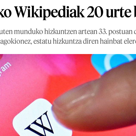
o Wikipediak 20 urte 
duten munduko hizkuntzen artean 33. postuan 
agokionez, estatu hizkuntza diren hainbat eler