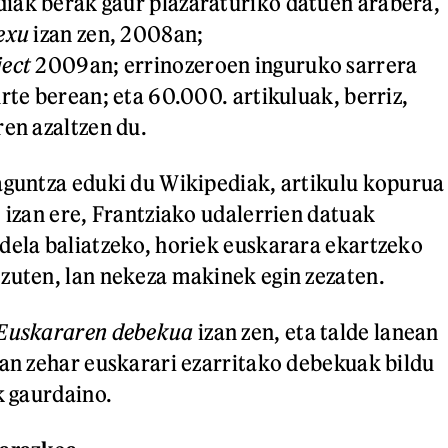
iak berak gaur plazaraturiko datuen arabera,
exu
izan zen, 2008an;
ject
2009an; errinozeroen inguruko sarrera
rte berean; eta 60.000. artikuluak, berriz,
ren azaltzen du.
aguntza eduki du Wikipediak, artikulu kopurua
: izan ere, Frantziako udalerrien datuak
dela baliatzeko, horiek euskarara ekartzeko
zuten, lan nekeza makinek egin zezaten.
Euskararen debekua
izan zen, eta talde lanean
ian zehar euskarari ezarritako debekuak bildu
k gaurdaino.