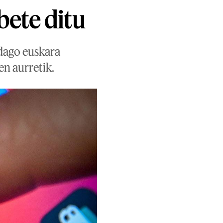
bete ditu
dago euskara
en aurretik.