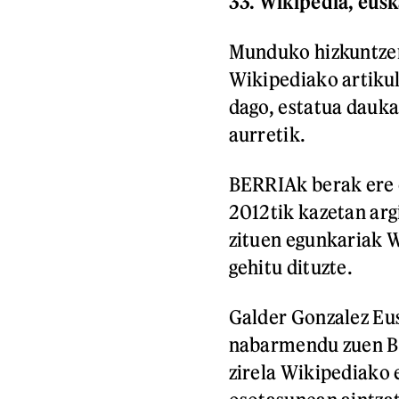
33. Wikipedia, eus
Munduko hizkuntzen
Wikipediako artikul
dago, estatua dauka
aurretik.
BERRIAk berak ere e
2012tik kazetan arg
zituen egunkariak W
gehitu dituzte.
Galder Gonzalez Eu
nabarmendu zuen BE
zirela Wikipediako 