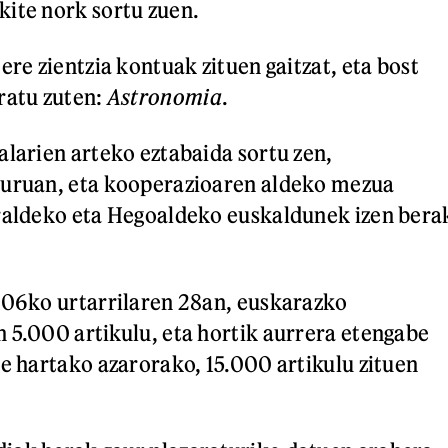
ite nork sortu zuen.
ere zientzia kontuak zituen gaitzat, eta bost
ratu zuten:
Astronomia
.
alarien arteko eztabaida sortu zen,
guruan, eta kooperazioaren aldeko mezua
rraldeko eta Hegoaldeko euskaldunek izen bera
006ko urtarrilaren 28an, euskarazko
 5.000 artikulu, eta hortik aurrera etengabe
te hartako azarorako, 15.000 artikulu zituen