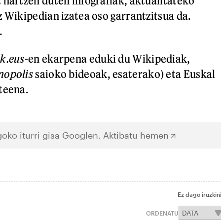
 hartzen duten infografiak, aktualitateko
z Wikipedian izatea oso garrantzitsua da.
.
k.eus
-en ekarpena eduki du Wikipediak,
nopolis
saioko bideoak, esaterako) eta Euskal
teena.
oko iturri gisa Googlen.
Aktibatu hemen
Ez dago iruzkin
ORDENATU