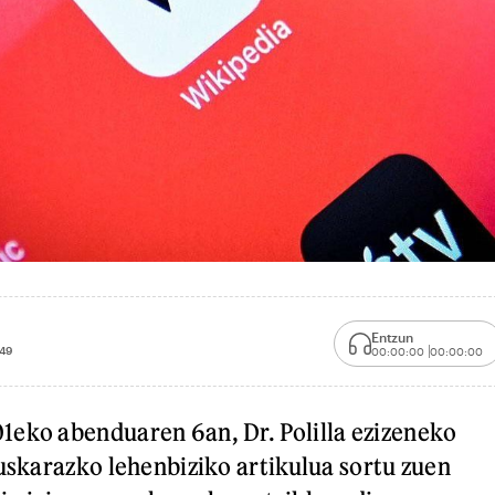
Entzun
:49
00:00:00
00:00:00
1eko abenduaren 6an, Dr. Polilla ezizeneko
euskarazko lehenbiziko artikulua sortu zuen