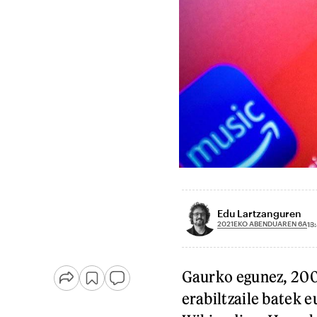
Edu Lartzanguren
2021EKO ABENDUAREN 6A
13
Gaurko egunez, 200
erabiltzaile batek 