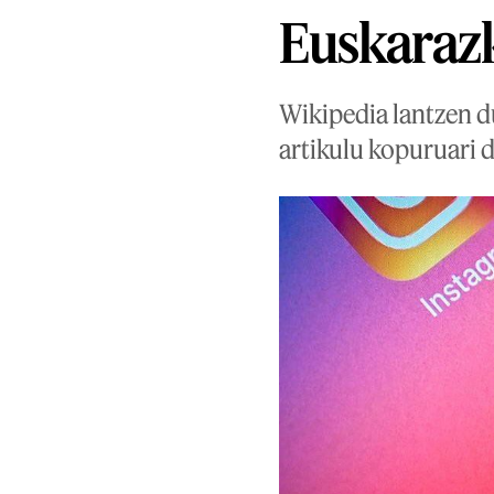
Euskarazk
Wikipedia lantzen 
artikulu kopuruari d