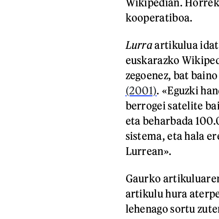
Wikipedian. Horreki
kooperatiboa.
Lurra
artikulua idat
euskarazko Wikipedi
zegoenez, bat baino
(2001)
. «Eguzki han
berrogei satelite b
eta beharbada 100.0
sistema, eta hala er
Lurrean».
Gaurko artikuluar
artikulu hura aterp
lehenago sortu zuten