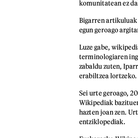
komunitatean ez dak
Bigarren artikuluak 
egun geroago argita
Luze gabe, wikipedi
terminologiaren in
zabaldu zuten, Ipa
erabiltzea lortzeko.
Sei urte geroago, 2
Wikipediak bazituen
hazten joan zen. Ur
entziklopediak.