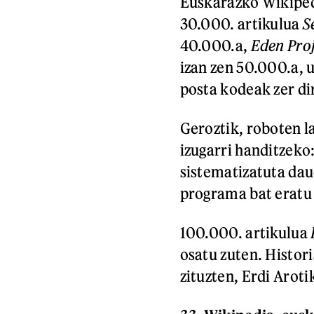
Euskarazko Wikiped
30.000. artikulua
S
40.000.a,
Eden Pro
izan zen 50.000.a, u
posta kodeak zer di
Geroztik, roboten l
izugarri handitzeko
sistematizatuta dau
programa bat eratu 
100.000. artikulua
osatu zuten. Histor
zituzten, Erdi Aroti