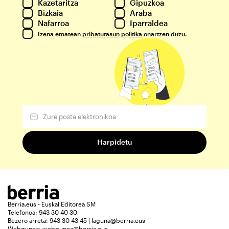
Kazetaritza
Gipuzkoa
Bizkaia
Araba
Nafarroa
Iparraldea
Izena ematean
pribatutasun politika
onartzen duzu.
Berria.eus - Euskal Editorea SM
Telefonoa: 943 30 40 30
Bezero arreta: 943 30 43 45 | laguna@berria.eus
Webgunea:
webgunea@berria.eus