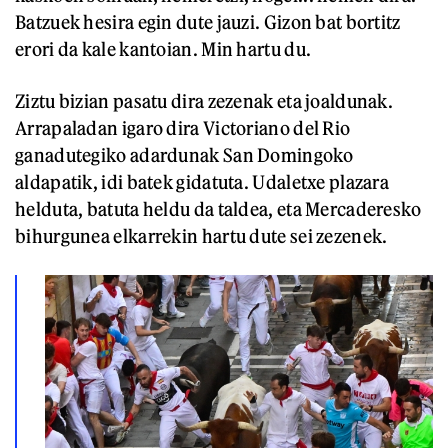
Batzuek hesira egin dute jauzi. Gizon bat bortitz
erori da kale kantoian. Min hartu du.
Ziztu bizian pasatu dira zezenak eta joaldunak.
Arrapaladan igaro dira Victoriano del Rio
ganadutegiko adardunak San Domingoko
aldapatik, idi batek gidatuta. Udaletxe plazara
helduta, batuta heldu da taldea, eta Mercaderesko
bihurgunea elkarrekin hartu dute sei zezenek.