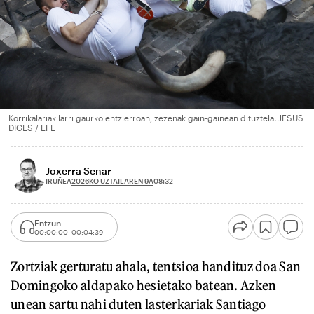
Korrikalariak larri gaurko entzierroan, zezenak gain-gainean dituztela. JESUS
DIGES / EFE
Joxerra Senar
2026KO UZTAILAREN 9A
IRUÑEA
08:32
Entzun
00:00:00
00:04:39
Zortziak gerturatu ahala, tentsioa handituz doa San
Domingoko aldapako hesietako batean. Azken
unean sartu nahi duten lasterkariak Santiago