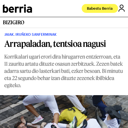
Babestu Berria
BIZIGIRO
JAIAK. IRUÑEKO SANFERMINAK
Arrapaladan, tentsioa nagusi
Korrikalari ugari erori dira hirugarren entzierroan, eta
11 zauritu artatu dituzte osasun zerbitzuek. Zezen batek
adarra sartu dio lasterkari bati, ezker besoan. Bi minutu
eta 22 segundo behar izan dituzte zezenek ibilbidea
egiteko.