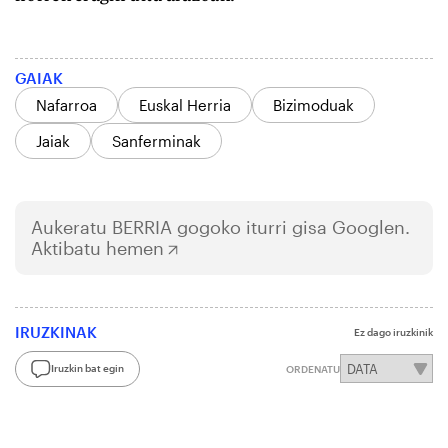
GAIAK
Nafarroa
Euskal Herria
Bizimoduak
Jaiak
Sanferminak
Aukeratu
BERRIA
gogoko iturri gisa Googlen.
Aktibatu hemen
IRUZKINAK
Ez dago iruzkinik
Iruzkin bat egin
ORDENATU