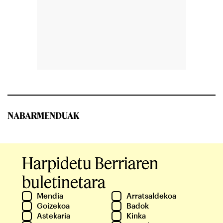
NABARMENDUAK
Harpidetu Berriaren
buletinetara
Mendia
Arratsaldekoa
Goizekoa
Badok
Astekaria
Kinka