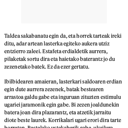
Taldea sakabanatu egin da, eta horrek tarteak ireki
ditu, adar artean lasterka egiteko aukera utziz
entzierro zaleei. Estafeta erdialdetik aurrera,
pilaketak sortu dira eta haietako baterantz jo du
zezenetako batek. Ez da ezer gertatu.
Ibilbidearen amaieran, lasterkari saldoaren erdian
egin dute aurrera zezenek, batak bestearen
arrastoa galdu gabe eta inguruan zituzten estimulu
ugariei jaramonik egin gabe. Bi zezen joaldunekin
batera joan dira plazarantz, eta atzetik jarraitu
diote beste laurek. Korrikalari ugari erori dira tarte
horretan. Bestelako ustekaberik gabe, ukuilura