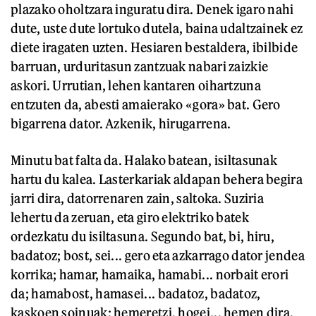
plazako oholtzara inguratu dira. Denek igaro nahi
dute, uste dute lortuko dutela, baina udaltzainek ez
diete iragaten uzten. Hesiaren bestaldera, ibilbide
barruan, urduritasun zantzuak nabari zaizkie
askori. Urrutian, lehen kantaren oihartzuna
entzuten da, abesti amaierako «gora» bat. Gero
bigarrena dator. Azkenik, hirugarrena.
Minutu bat falta da. Halako batean, isiltasunak
hartu du kalea. Lasterkariak aldapan behera begira
jarri dira, datorrenaren zain, saltoka. Suziria
lehertu da zeruan, eta giro elektriko batek
ordezkatu du isiltasuna. Segundo bat, bi, hiru,
badatoz; bost, sei... gero eta azkarrago dator jendea
korrika; hamar, hamaika, hamabi... norbait erori
da; hamabost, hamasei... badatoz, badatoz,
kaskoen soinuak; hemeretzi, hogei... hemen dira.