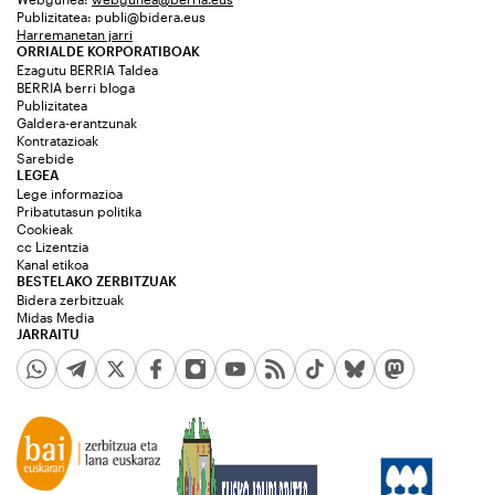
Publizitatea:
publi@bidera.eus
Harremanetan jarri
ORRIALDE KORPORATIBOAK
Ezagutu BERRIA Taldea
BERRIA berri bloga
Publizitatea
Galdera-erantzunak
Kontratazioak
Sarebide
LEGEA
Lege informazioa
Pribatutasun politika
Cookieak
cc Lizentzia
Kanal etikoa
BESTELAKO ZERBITZUAK
Bidera zerbitzuak
Midas Media
JARRAITU