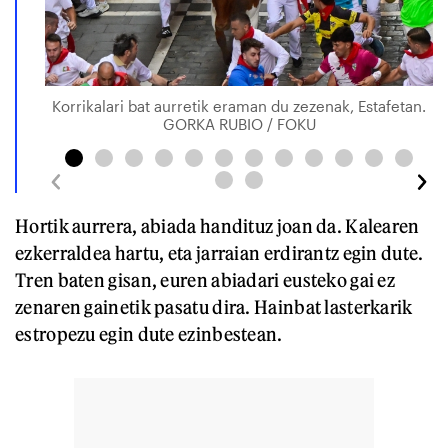
Korrikalari bat aurretik eraman du zezenak, Estafetan.
GORKA RUBIO / FOKU
Hortik aurrera, abiada handituz joan da. Kalearen
ezkerraldea hartu, eta jarraian erdirantz egin dute.
Tren baten gisan, euren abiadari eusteko gai ez
zenaren gainetik pasatu dira. Hainbat lasterkarik
estropezu egin dute ezinbestean.