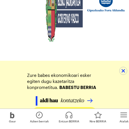
Zure babes ekonomikoari esker
egiten dugu kazetaritza
konprometitua.
BABESTU BERRIA
Egin zure ekarpena
Gaur
Azken berriak
Entzun BERRIA
Nire BERRIA
Atalak