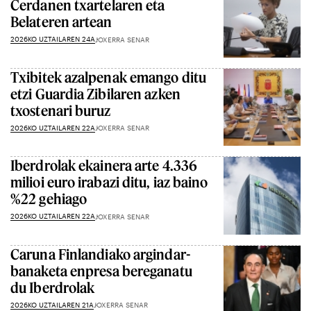
Cerdanen txartelaren eta
Belateren artean
2026KO UZTAILAREN 24A
JOXERRA SENAR
Txibitek azalpenak emango ditu
etzi Guardia Zibilaren azken
txostenari buruz
2026KO UZTAILAREN 22A
JOXERRA SENAR
Iberdrolak ekainera arte 4.336
milioi euro irabazi ditu, iaz baino
%22 gehiago
2026KO UZTAILAREN 22A
JOXERRA SENAR
Caruna Finlandiako argindar-
banaketa enpresa bereganatu
du Iberdrolak
2026KO UZTAILAREN 21A
JOXERRA SENAR