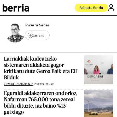
Babestu Berria
Joxerra Senar
Jarraitu
Larrialdiak kudeatzeko
sistemaren aldaketa gogor
kritikatu dute Geroa Baik eta EH
Bilduk
2026KO UZTAILAREN 31
JOXERRA SENAR
Eguraldi aldakorraren ondorioz,
Nafarroan 765.000 tona zereal
bildu dituzte, iaz baino %13
gutxiago