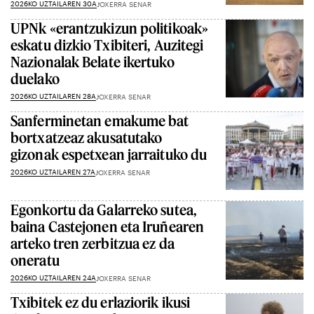
2026KO UZTAILAREN 30A
JOXERRA SENAR
UPNk «erantzukizun politikoak»
eskatu dizkio Txibiteri, Auzitegi
Nazionalak Belate ikertuko
duelako
2026KO UZTAILAREN 28A
JOXERRA SENAR
Sanferminetan emakume bat
bortxatzeaz akusatutako
gizonak espetxean jarraituko du
2026KO UZTAILAREN 27A
JOXERRA SENAR
Egonkortu da Galarreko sutea,
baina Castejonen eta Iruñearen
arteko tren zerbitzua ez da
oneratu
2026KO UZTAILAREN 24A
JOXERRA SENAR
Txibitek ez du erlaziorik ikusi