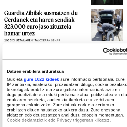
Guardia Zibilak susmatzen du
Cerdanek eta haren sendiak
323.000 euro jaso zituztela
hamar urtez
2026KO UZTAILAREN 17A
JOXERRA SENAR
Gehiago ikusi
Datuen erabilera arduratsua
Guk eta
gure 1022 kideek
sure informacio pertsonala, zure
IP zenbakia, esaterako, prozesatzen ditugu, cookie bezalak
teknologiak erabiliz eta zure gailuko informazioak azitzen
dugu publizitate eta eduki pertsonalizatua, publizitatearen eta
edukiaren neurketa, audientzia-ikerketa eta zerbitzuen
garapena eskaintzeko. Zure datuak nork eta zertarako
erabiltzen dituen hautatzeko aukera duzu. Zure onespena
aldatzen edo deuseztatzen ahal duzu edozein momentutan,
Cookie deklaraziotik edo Privacy triggerean klikatuz.