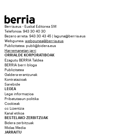
Berria.eus - Euskal Editorea SM
Telefonoa: 943 30 40 30
Bezero arreta: 943 30 43 45 | laguna@berria.eus
Webgunea:
webgunea@berria.eus
Publizitatea:
publi@bidera.eus
Harremanetan jarri
ORRIALDE KORPORATIBOAK
Ezagutu BERRIA Taldea
BERRIA berri bloga
Publizitatea
Galdera-erantzunak
Kontratazioak
Sarebide
LEGEA
Lege informazioa
Pribatutasun politika
Cookieak
cc Lizentzia
Kanal etikoa
BESTELAKO ZERBITZUAK
Bidera zerbitzuak
Midas Media
JARRAITU