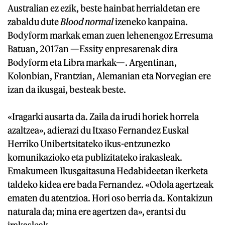
Australian ez ezik, beste hainbat herrialdetan ere
zabaldu dute
Blood normal
izeneko kanpaina.
Bodyform markak eman zuen lehenengoz Erresuma
Batuan, 2017an —Essity enpresarenak dira
Bodyform eta Libra markak—. Argentinan,
Kolonbian, Frantzian, Alemanian eta Norvegian ere
izan da ikusgai, besteak beste.
«Iragarki ausarta da. Zaila da irudi horiek horrela
azaltzea», adierazi du Itxaso Fernandez Euskal
Herriko Unibertsitateko ikus-entzunezko
komunikazioko eta publizitateko irakasleak.
Emakumeen Ikusgaitasuna Hedabideetan ikerketa
taldeko kidea ere bada Fernandez. «Odola agertzeak
ematen du atentzioa. Hori oso berria da. Kontakizun
naturala da; mina ere agertzen da», erantsi du
irakasleak.