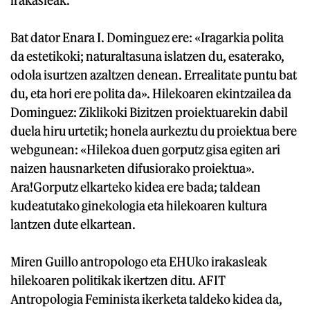
Bat dator Enara I. Dominguez ere: «Iragarkia polita
da estetikoki; naturaltasuna islatzen du, esaterako,
odola isurtzen azaltzen denean. Errealitate puntu bat
du, eta hori ere polita da». Hilekoaren ekintzailea da
Dominguez: Ziklikoki Bizitzen proiektuarekin dabil
duela hiru urtetik; honela aurkeztu du proiektua bere
webgunean: «Hilekoa duen gorputz gisa egiten ari
naizen hausnarketen difusiorako proiektua».
Ara!Gorputz elkarteko kidea ere bada; taldean
kudeatutako ginekologia eta hilekoaren kultura
lantzen dute elkartean.
Miren Guillo antropologo eta EHUko irakasleak
hilekoaren politikak ikertzen ditu. AFIT
Antropologia Feminista ikerketa taldeko kidea da,