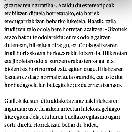
gizartearen narratiba». Azaldu du estereotipoak
erabiltzen dituela horretarako, eta horiek
eredugarriak izan beharko luketela. Haatik, zaila
iruditzen zaio odola bere horretan azaltzea: «Gizonek
arazo bat dute odolarekin: eurek odola galtzen
dutenean, hil egiten dira; gu, ez. Odola galtzearen
irudi hori askotan heriotzarekin lotzen da. Hilketetan
eta jipoietan odola isurtzen erakusten zaigu, eta
biolentzia hori normalizatu egiten dugu. Hilekoaren
kasuan ez dago normalizatuta oraindik, eta uste dut
hor badagoela lan bat egiteko; ez da erraza izango».
Guillok ikusten ditu aldaketa zantzuak hilekoaren
inguruan: uste du azken urteetan hilekoaz gehiago
hitz egiten dela, eta haren bueltako egitasmo ugari
sortu direla. Horrek izan behar du bidea,