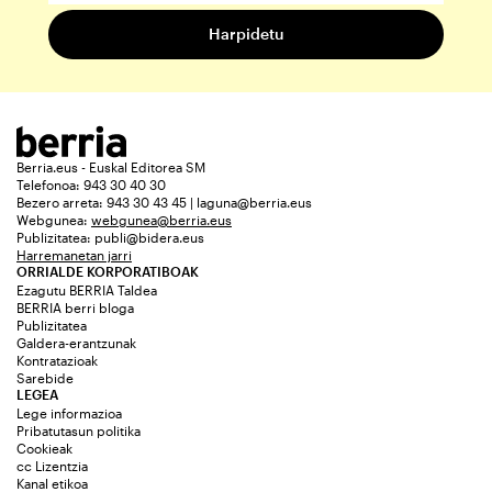
Berria.eus - Euskal Editorea SM
Telefonoa: 943 30 40 30
Bezero arreta: 943 30 43 45 | laguna@berria.eus
Webgunea:
webgunea@berria.eus
Publizitatea:
publi@bidera.eus
Harremanetan jarri
ORRIALDE KORPORATIBOAK
Ezagutu BERRIA Taldea
BERRIA berri bloga
Publizitatea
Galdera-erantzunak
Kontratazioak
Sarebide
LEGEA
Lege informazioa
Pribatutasun politika
Cookieak
cc Lizentzia
Kanal etikoa