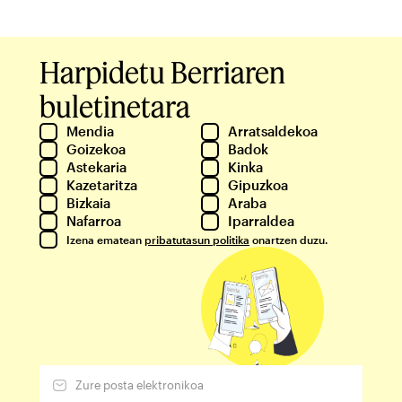
Harpidetu Berriaren
buletinetara
Mendia
Arratsaldekoa
Goizekoa
Badok
Astekaria
Kinka
Kazetaritza
Gipuzkoa
Bizkaia
Araba
Nafarroa
Iparraldea
Izena ematean
pribatutasun politika
onartzen duzu.