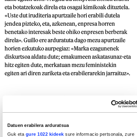
eta botatzekoak direla eta osagai kimikoak dituztela.
«Uste dut iruditeria apurtzaile hori erabili dutela
jendea pizteko, eta, azkenean, enpresa horren
benetako interesak beste ohiko enpresen berberak
direla». Guillo ere arduratuta dago mezu apurtzaile
horien ezkutuko aurpegiaz: «Marka ezagunenek
diskurtsoa aldatu dute; emakumeen askatasunaz-eta
hitz egiten dute, merkatuan mezu feministekin
egiten ari diren zuriketa eta erabilerarekin jarraituz».
ENARA I. DOMINGUEZ / ZIKLIKOKI BIZITZEN
Odola soilik ez, zikloa baizik
Datuen erabilera arduratsua
Fernandezen aburuz, merkatu fidela eta ondo
Guk eta
gure 1022 kideek
sure informacio pertsonala, zure