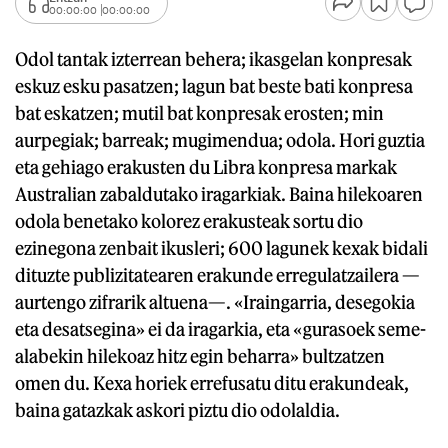
00:00:00
00:00:00
Odol tantak izterrean behera; ikasgelan konpresak
eskuz esku pasatzen; lagun bat beste bati konpresa
bat eskatzen; mutil bat konpresak erosten; min
aurpegiak; barreak; mugimendua; odola. Hori guztia
eta gehiago erakusten du Libra konpresa markak
Australian zabaldutako iragarkiak. Baina hilekoaren
odola benetako kolorez erakusteak sortu dio
ezinegona zenbait ikusleri; 600 lagunek kexak bidali
dituzte publizitatearen erakunde erregulatzailera —
aurtengo zifrarik altuena—. «Iraingarria, desegokia
eta desatsegina» ei da iragarkia, eta «gurasoek seme-
alabekin hilekoaz hitz egin beharra» bultzatzen
omen du. Kexa horiek errefusatu ditu erakundeak,
baina gatazkak askori piztu dio odolaldia.