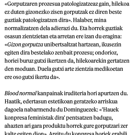
«Gorputzaren prozesua patologizatzeaz gain, hilekoa
ez duten gizonezko zisen gorputzak ez diren beste
guztiak patologizatzen dira». Halaber, mina
normalizatzen dela adierazi du. Eta horrek guztiak
osasun zientzietan eta arretan ere izan du eragina:
«
Gizon gorputza
unibertsaltzat hartzean, ikusezin
egiten dira bestelako zenbait prozesu; ondorioz,
horiei buruz gutxi ikertzen da, hilekoarekin gertatzen
den moduan. Duela gutxi arte zientzia medikoetan
ere oso gutxi ikertu da».
Blood normal
kanpainak iruditeria hori apurtzen du.
Haatik, edertasun estetikoan geratzeko arriskua
dagoela nabarmendu du Dominguezek: «'Hauek
konpresa feministak dira' pentsatzen badugu,
ahazten ari gara produktu horrek gure gorputzari zer
kalte egiten dion». Argitu du konpresa horiek erabili