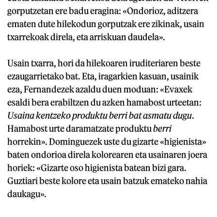
gorputzetan ere badu eragina: «Ondorioz, aditzera
ematen dute hilekodun gorputzak ere zikinak, usain
txarrekoak direla, eta arriskuan daudela».
Usain txarra, hori da hilekoaren iruditeriaren beste
ezaugarrietako bat. Eta, iragarkien kasuan, usainik
eza, Fernandezek azaldu duen moduan: «Evaxek
esaldi bera erabiltzen du azken hamabost urteetan:
Usaina kentzeko produktu berri bat asmatu dugu
.
Hamabost urte daramatzate produktu
berri
horrekin». Dominguezek uste du gizarte «higienista»
baten ondorioa direla kolorearen eta usainaren joera
horiek: «Gizarte oso higienista batean bizi gara.
Guztiari beste kolore eta usain batzuk emateko nahia
daukagu».