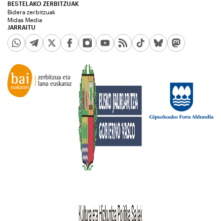
BESTELAKO ZERBITZUAK
Bidera zerbitzuak
Midas Media
JARRAITU