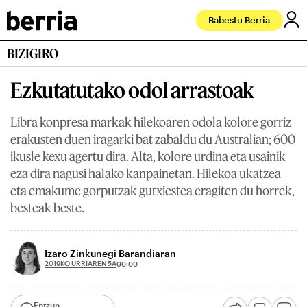
Babestu Berria
BIZIGIRO
Ezkutatutako odol arrastoak
Libra konpresa markak hilekoaren odola kolore gorriz
erakusten duen iragarki bat zabaldu du Australian; 600
ikusle kexu agertu dira. Alta, kolore urdina eta usainik
eza dira nagusi halako kanpainetan. Hilekoa ukatzea
eta emakume gorputzak gutxiestea eragiten du horrek,
besteak beste.
Izaro Zinkunegi Barandiaran
2019KO URRIAREN 5A
00:00
Entzun