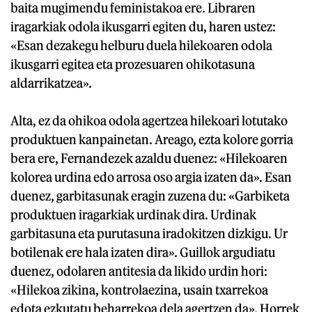
baita mugimendu feministakoa ere. Libraren
iragarkiak odola ikusgarri egiten du, haren ustez:
«Esan dezakegu helburu duela hilekoaren odola
ikusgarri egitea eta prozesuaren ohikotasuna
aldarrikatzea».
Alta, ez da ohikoa odola agertzea hilekoari lotutako
produktuen kanpainetan. Areago, ezta kolore gorria
bera ere, Fernandezek azaldu duenez: «Hilekoaren
kolorea urdina edo arrosa oso argia izaten da». Esan
duenez, garbitasunak eragin zuzena du: «Garbiketa
produktuen iragarkiak urdinak dira. Urdinak
garbitasuna eta purutasuna iradokitzen dizkigu. Ur
botilenak ere hala izaten dira». Guillok argudiatu
duenez, odolaren antitesia da likido urdin hori:
«Hilekoa zikina, kontrolaezina, usain txarrekoa
edota ezkutatu beharrekoa dela agertzen da». Horrek