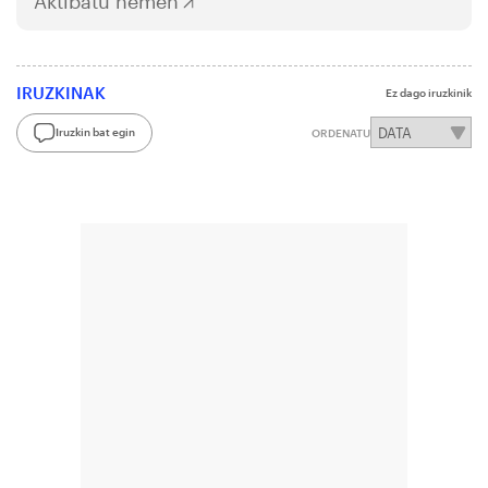
Aktibatu hemen
IRUZKINAK
Ez dago iruzkinik
Iruzkin bat egin
ORDENATU