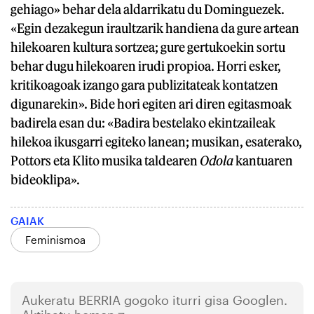
gehiago» behar dela aldarrikatu du Dominguezek.
«Egin dezakegun iraultzarik handiena da gure artean
hilekoaren kultura sortzea; gure gertukoekin sortu
behar dugu hilekoaren irudi propioa. Horri esker,
kritikoagoak izango gara publizitateak kontatzen
digunarekin». Bide hori egiten ari diren egitasmoak
badirela esan du: «Badira bestelako ekintzaileak
hilekoa ikusgarri egiteko lanean; musikan, esaterako,
Pottors eta Klito musika taldearen
Odola
kantuaren
bideoklipa».
GAIAK
Feminismoa
Aukeratu
BERRIA
gogoko iturri gisa Googlen.