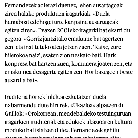
Fernandezek adierazi duenez, lehen ausartagoak
ziren halako produktuen iragarkiak: «Duela
hamabost edohogei urte kanpaina ausartagoak
egiten ziren». Evaxen 2001eko iragarki bat ekarri du
gogora: «Gorriz jantzitako emakume bat agertzen
zen, eta institutuko atea jotzen zuen. 'Kaixo, zure
hilerokoa naiz', esaten zion neskato bati. Hark
konpresa bat hartzen zuen, komunera joaten zen, eta
emakumea desagertu egiten zen. Hor bazegoen beste
ausardia bat».
Iruditeria horrek hilekoa ezkutatzen duela
nabarmendu dute hirurek. «Ukazioa» aipatzen du
Guillok: «Orokorrean, mendebaldeko testuinguruan,
iragarkien iruditeriak eta edukiek ukazioaren kultura
moduko bat islatzen dute». Fernandezek gehitu