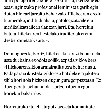
antropologoaren arabera: «Aktibista, ikertzaile eta
osasungintzako profesional feminista ugarik egin
duten bideari jarraitu behar zaio. Hilekoaren eredu
biomediko, indibidualista, patologizatzaile eta
medikalizatzailea zalantzan jarri. Eta, horrekin
batera, hilekoaren bestelako iruditeriak eremu
desberdinetatik sortu».
Dominguezek, berriz, hilekoa ikusarazi behar dela
uste du; baina ez odola soilik, ezpada zikloa bera:
«Hilekoaren zikloa armairutik atera behar dugu.
Bada garaia ikusteko ziklo oso bat dela eta jakiteko
ziklo hori nola bizitzen dugun gure gorputzetan. Ez
dugu geratu behar odola isurtzen dugun egun
horiekin bakarrik».
Horretarako «telebista gutxiago eta komunitate