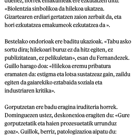
duenez, horrek emakumeak ere ezkutatzen ditu:
«Biolentzia sinbolikoa da hilekoa ukatzea.
Gizartearen erdiari gertatzen zaion zerbait da, eta
hori ezkutatzea emakumeok ezkutatzea da ».
Bestelako ondorioak ere baditu ukazioak. «Tabu asko
sortu dira; hilekoari buruz ez da hitz egiten, ez
publizitatean, ez pelikuletan», esan du Fernandezek.
Guillo harago doa: «Hilekoa eremu pribatura
eramaten da: estigma eta lotsa sustatzeaz gain, zaildu
egiten da gaiarekiko eztabaida soziala eta
industriaren kritika».
Gorputzetan ere badu eragina iruditeria horrek.
Dominguezen ustez, deskonexioa eragiten du: «Gure
gorputzetatik eta haien prozesuetatik urrunduz
goaz». Guillok, berriz, patologizazioa aipatu du: