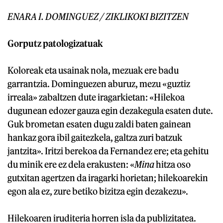
ENARA I. DOMINGUEZ / ZIKLIKOKI BIZITZEN
Gorputz patologizatuak
Koloreak eta usainak nola, mezuak ere badu
garrantzia. Dominguezen aburuz, mezu «guztiz
irreala» zabaltzen dute iragarkietan: «Hilekoa
dugunean edozer gauza egin dezakegula esaten dute.
Guk brometan esaten dugu zaldi baten gainean
hankaz gora ibil gaitezkela, galtza zuri batzuk
jantzita». Iritzi berekoa da Fernandez ere; eta gehitu
du minik ere ez dela erakusten: «
Mina
hitza oso
gutxitan agertzen da iragarki horietan; hilekoarekin
egon ala ez, zure betiko bizitza egin dezakezu».
Hilekoaren iruditeria horren isla da publizitatea.