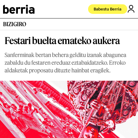
Babestu Berria
BIZIGIRO
Festari buelta emateko aukera
Sanferminak bertan behera gelditu izanak abagunea
zabaldu du festaren ereduaz eztabaidatzeko. Erroko
aldaketak proposatu dituzte hainbat eragilek.