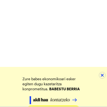
Zure babes ekonomikoari esker
egiten dugu kazetaritza
konprometitua.
BABESTU BERRIA