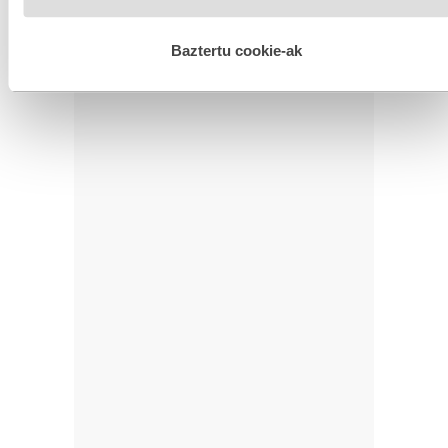
hobetzeko asmoz, cookie teknologiaz baliatzen gara. Ohar
hau onartuz gero, teknologia hori erabiltzeko baimen
esplizitua ematen diguzu.
Gehiago irakurri
Baztertu cookie-ak