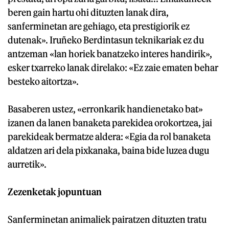
beren gain hartu ohi dituzten lanak dira,
sanferminetan are gehiago, eta prestigiorik ez
dutenak». Iruñeko Berdintasun teknikariak ez du
antzeman «lan horiek banatzeko interes handirik»,
esker txarreko lanak direlako: «Ez zaie ematen behar
besteko aitortza».
Basaberen ustez, «erronkarik handienetako bat»
izanen da lanen banaketa parekidea orokortzea, jai
parekideak bermatze aldera: «Egia da rol banaketa
aldatzen ari dela pixkanaka, baina bide luzea dugu
aurretik».
Zezenketak jopuntuan
Sanferminetan animaliek pairatzen dituzten tratu