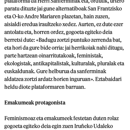
plataforma da Herri Sanferminak eta, ordutik, urtero
paratu dituzte jai gune alternatiboak San Frantzisko
eta O-ko Andre Mariaren plazetan, hain zuzen,
aisialdi eredua iraultzeko xedez. Aurten, ez dute ezer
antolatu eta, horren ordez, gogoeta egiteko deia
berretsi dute: «Badugu zortzi puntuko zerrenda bat,
eta hori da gure bide orria: jai herrikoiak nahi ditugu,
parte hartzean oinarritutakoak, feministak,
ekologistak, antikapitalistak, kulturalak, pluralak eta
euskaldunak. Gure helburua da sanferminak
aldatzea zortzi ardatz horien inguruan». Eztabaidari
heldu diote plataformaren barruan.
Emakumeak protagonista
Feminismoaz eta emakumeek festetan duten rolaz
gogoeta egiteko deia egin zuen Iruñeko Udaleko