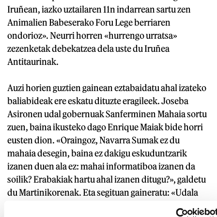
Iruñean, iazko uztailaren 11n indarrean sartu zen
Animalien Babeserako Foru Lege berriaren
ondorioz». Neurri horren «hurrengo urratsa»
zezenketak debekatzea dela uste du Iruñea
Antitaurinak.
Auzi horien guztien gainean eztabaidatu ahal izateko
baliabideak ere eskatu dituzte eragileek. Joseba
Asironen udal gobernuak Sanferminen Mahaia sortu
zuen, baina ikusteko dago Enrique Maiak bide horri
eusten dion. «Oraingoz, Navarra Sumak ez du
mahaia desegin, baina ez dakigu eskuduntzarik
izanen duen ala ez: mahai informatiboa izanen da
soilik? Erabakiak hartu ahal izanen ditugu?», galdetu
du Martinikorenak. Eta segituan gaineratu: «Udala
ezagututa, ez dugu itxaropen handirik».