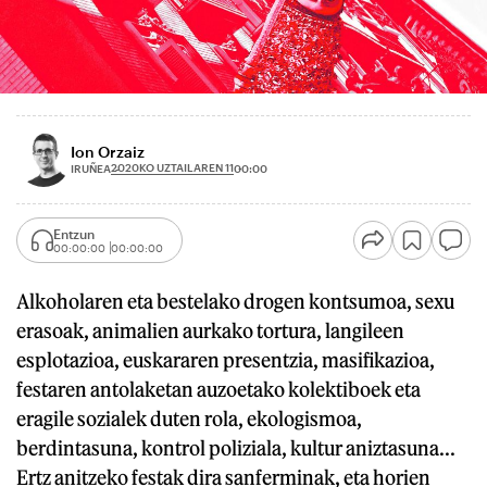
Ion Orzaiz
2020KO UZTAILAREN 11
IRUÑEA
00:00
Entzun
00:00:00
00:00:00
Alkoholaren eta bestelako drogen kontsumoa, sexu
erasoak, animalien aurkako tortura, langileen
esplotazioa, euskararen presentzia, masifikazioa,
festaren antolaketan auzoetako kolektiboek eta
eragile sozialek duten rola, ekologismoa,
berdintasuna, kontrol poliziala, kultur aniztasuna...
Ertz anitzeko festak dira sanferminak, eta horien