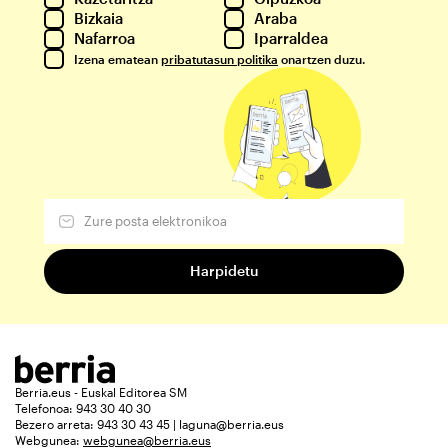
Bizkaia
Araba
Nafarroa
Iparraldea
Izena ematean
pribatutasun politika
onartzen duzu.
Berria.eus - Euskal Editorea SM
Telefonoa: 943 30 40 30
Bezero arreta: 943 30 43 45 | laguna@berria.eus
Webgunea:
webgunea@berria.eus