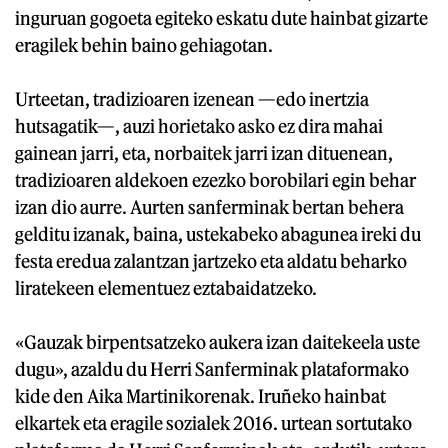
inguruan gogoeta egiteko eskatu dute hainbat gizarte
eragilek behin baino gehiagotan.
Urteetan, tradizioaren izenean —edo inertzia
hutsagatik—, auzi horietako asko ez dira mahai
gainean jarri, eta, norbaitek jarri izan dituenean,
tradizioaren aldekoen ezezko borobilari egin behar
izan dio aurre. Aurten sanferminak bertan behera
gelditu izanak, baina, ustekabeko abagunea ireki du
festa eredua zalantzan jartzeko eta aldatu beharko
liratekeen elementuez eztabaidatzeko.
«Gauzak birpentsatzeko aukera izan daitekeela uste
dugu», azaldu du Herri Sanferminak plataformako
kide den Aika Martinikorenak. Iruñeko hainbat
elkartek eta eragile sozialek 2016. urtean sortutako