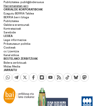
Publizitatea:
publi@bidera.eus
Harremanetan jarri
ORRIALDE KORPORATIBOAK
Ezagutu BERRIA Taldea
BERRIA berri bloga
Publizitatea
Galdera-erantzunak
Kontratazioak
Sarebide
LEGEA
Lege informazioa
Pribatutasun politika
Cookieak
cc Lizentzia
Kanal etikoa
BESTELAKO ZERBITZUAK
Bidera zerbitzuak
Midas Media
JARRAITU