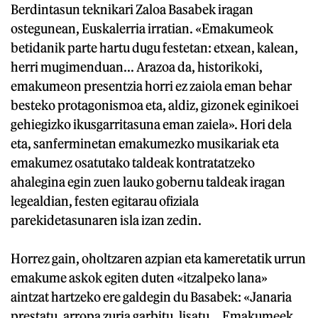
Berdintasun teknikari Zaloa Basabek iragan
ostegunean, Euskalerria irratian. «Emakumeok
betidanik parte hartu dugu festetan: etxean, kalean,
herri mugimenduan... Arazoa da, historikoki,
emakumeon presentzia horri ez zaiola eman behar
besteko protagonismoa eta, aldiz, gizonek eginikoei
gehiegizko ikusgarritasuna eman zaiela». Hori dela
eta, sanferminetan emakumezko musikariak eta
emakumez osatutako taldeak kontratatzeko
ahalegina egin zuen lauko gobernu taldeak iragan
legealdian, festen egitarau ofiziala
parekidetasunaren isla izan zedin.
Horrez gain, oholtzaren azpian eta kameretatik urrun
emakume askok egiten duten «itzalpeko lana»
aintzat hartzeko ere galdegin du Basabek: «Janaria
prestatu, arropa zuria garbitu, lisatu... Emakumeek