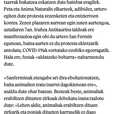
txarrak bukatzea eskatzen dute hainbat eragilek.
Peta eta Anima Naturalis elkarteek, adibidez, urtero
egiten dute protesta zezenketen eta entzierroen
kontra. Zezen plazaren aurrean egin zuten aurtengoa,
uztailaren 7an. Iruñea Antitaurina taldeak ere
manifestazioa egin ohi du urtero San Fermin
egunean, baina aurten ez du protesta ekintzarik
antolatu, COVID-19ak sortutako ezohiko egoeragatik.
Hala ere, festak «aldatzeko beharra» nabarmendu
dute.
«Sanferminak etengabe ari dira eboluzionatzen,
baita animalien tratu txarrei dagokienean ere»,
azaldu dute ohar batean. Besteak beste, animaliak
erabiltzen dituzten zirkuak debekatu izana txalotu
dute: «Lehen aldiz, animaliak erabiltzen dituen
zirkurik eta poniak dituzten karruselik ez dago