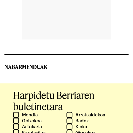
NABARMENDUAK
Harpidetu Berriaren
buletinetara
Mendia
Arratsaldekoa
Goizekoa
Badok
Astekaria
Kinka
Kazetaritza
Gipuzkoa