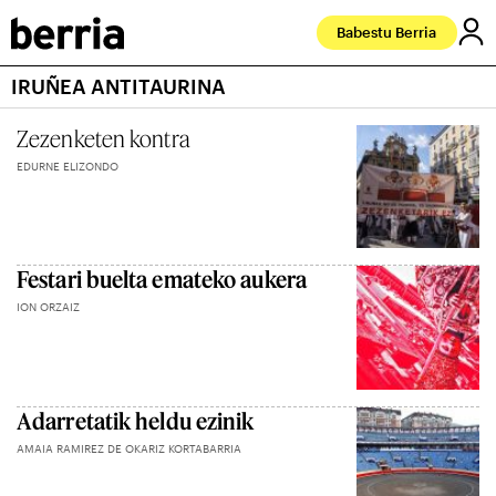
Babestu Berria
IRUÑEA ANTITAURINA
Zezenketen kontra
EDURNE ELIZONDO
Festari buelta emateko aukera
ION ORZAIZ
Adarretatik heldu ezinik
AMAIA RAMIREZ DE OKARIZ KORTABARRIA