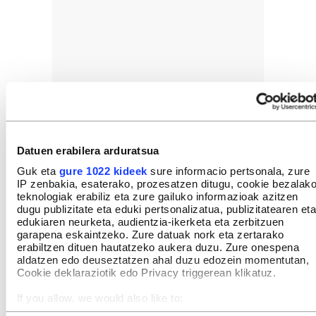
Datuen erabilera arduratsua
Guk eta
gure 1022 kideek
sure informacio pertsonala, zure
IP zenbakia, esaterako, prozesatzen ditugu, cookie bezalak
teknologiak erabiliz eta zure gailuko informazioak azitzen
dugu publizitate eta eduki pertsonalizatua, publizitatearen eta
edukiaren neurketa, audientzia-ikerketa eta zerbitzuen
garapena eskaintzeko. Zure datuak nork eta zertarako
erabiltzen dituen hautatzeko aukera duzu. Zure onespena
aldatzen edo deuseztatzen ahal duzu edozein momentutan,
Cookie deklaraziotik edo Privacy triggerean klikatuz.
If you allow, we would also like to:
Collect information about your geographical location