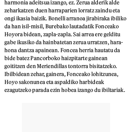
harmonia adeitsua izango, ez. Zerua alderik alde
zeharkatzen duen harraparien lorratz zaindu eta
ongi ikasia baizik. Bonelli arranoa jirabiraka ibiliko
da han isil-misil, Burebako lautadatik Fonceako
Hoyora bidean, zapla-zapla. Sai arrea ere gelditu
gabe ikusiko da hainbatetan zerua urratzen, hara-
hona dantza apainean. Foncea herria hautatu da
bide batez Pancorboko haizpitarte gainean
goititzen den Meriendillas tontorra bisitatzeko.
Ibilbidean zehar, gainera, Fonceako lohitzunea,
Hoyo sakonunea eta aspaldiko harbideak
ezagutzeko parada ezin hobea izango du ibiltariak.