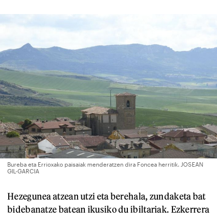
Bureba eta Errioxako paisaiak menderatzen dira Foncea herritik. JOSEAN
GIL-GARCIA
Hezegunea atzean utzi eta berehala, zundaketa bat
bidebanatze batean ikusiko du ibiltariak. Ezkerrera