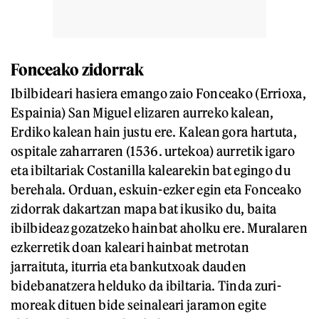
Fonceako zidorrak
Ibilbideari hasiera emango zaio Fonceako (Errioxa,
Espainia) San Miguel elizaren aurreko kalean,
Erdiko kalean hain justu ere. Kalean gora hartuta,
ospitale zaharraren (1536. urtekoa) aurretik igaro
eta ibiltariak Costanilla kalearekin bat egingo du
berehala. Orduan, eskuin-ezker egin eta Fonceako
zidorrak dakartzan mapa bat ikusiko du, baita
ibilbideaz gozatzeko hainbat aholku ere. Muralaren
ezkerretik doan kaleari hainbat metrotan
jarraituta, iturria eta bankutxoak dauden
bidebanatzera helduko da ibiltaria. Tinda zuri-
moreak dituen bide seinaleari jaramon egite