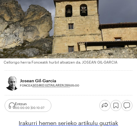
Cellorigo herria Fonceatik hurbil altxatzen da. JOSEAN GIL-GARCIA
Josean Gil-Garcia
2024KO UZTAILAREN 28A
FONCEA
05:00
Entzun
00:00:00
00:10:07
Irakurri hemen serieko artikulu guztiak