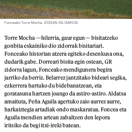
Fonceako Torre Mocha. JOSEAN GIL-GARCIA
Torre Mocha —hilerria, gaur egun— bisitatzeko
gonbita eskainiko dio zidorrak bisitariari.
Fonceako historian atzera egiteko desenkusa ona,
dudarik gabe. Dorreari bisita egin ostean, GR
zidorra lagun, Fonceako mendigunera begira
jarriko da berriz. Belarrez jantzitako bideari segika,
ezkerrera hartuko du bidebanatzean, eta
goratasuna hartzen joango da astiro-astiro. Aldatsa
amaituta, Peña Aguila agertuko zaio aurrez aurre,
harkaiztegia artadiak ondo maskaratua. Foncea eta
Aguila mendien artean zabaltzen den lepora
iritsiko da begi itxi-ireki batean.