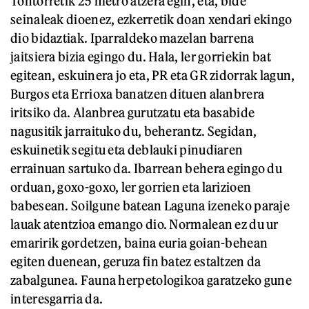
Tontorretik 25 metro atzera egin, eta, bide
seinaleak dioenez, ezkerretik doan xendari ekingo
dio bidaztiak. Iparraldeko mazelan barrena
jaitsiera bizia egingo du. Hala, ler gorriekin bat
egitean, eskuinera jo eta, PR eta GR zidorrak lagun,
Burgos eta Errioxa banatzen dituen alanbrera
iritsiko da. Alanbrea gurutzatu eta basabide
nagusitik jarraituko du, beherantz. Segidan,
eskuinetik segitu eta deblauki pinudiaren
errainuan sartuko da. Ibarrean behera egingo du
orduan, goxo-goxo, ler gorrien eta larizioen
babesean. Soilgune batean Laguna izeneko paraje
lauak atentzioa emango dio. Normalean ez du ur
emaririk gordetzen, baina euria goian-behean
egiten duenean, geruza fin batez estaltzen da
zabalgunea. Fauna herpetologikoa garatzeko gune
interesgarria da.