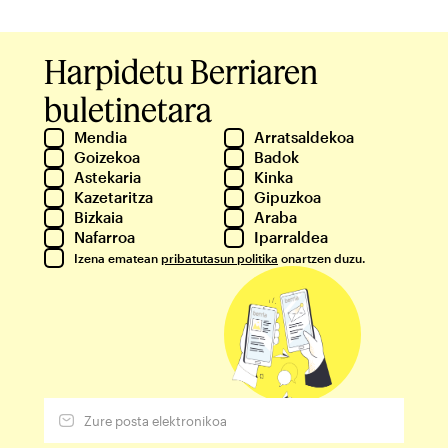
Harpidetu Berriaren
buletinetara
Mendia
Arratsaldekoa
Goizekoa
Badok
Astekaria
Kinka
Kazetaritza
Gipuzkoa
Bizkaia
Araba
Nafarroa
Iparraldea
Izena ematean
pribatutasun politika
onartzen duzu.