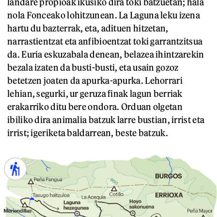
landare propioak ikusiko dira toki batzuetan; hala
nola Fonceako lohitzunean. La Laguna leku izena
hartu du bazterrak, eta, adituen hitzetan,
narrastientzat eta anfibioentzat toki garrantzitsua
da. Euria eskuzabala denean, belazea ihintzarekin
bezala izaten da busti-busti, eta usain gozoz
betetzen joaten da apurka-apurka. Lehorrari
lehian, segurki, ur geruza finak lagun berriak
erakarriko ditu bere ondora. Orduan olgetan
ibiliko dira animalia batzuk larre bustian, irrist eta
irrist; igeriketa baldarrean, beste batzuk.