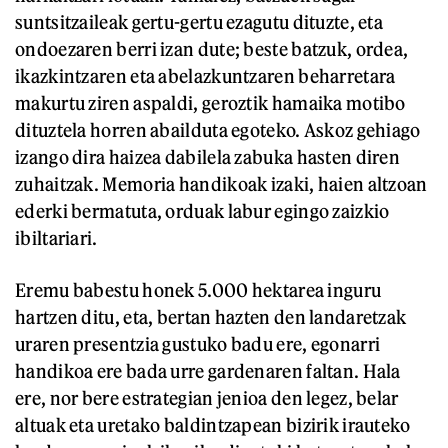
suntsitzaileak gertu-gertu ezagutu dituzte, eta
ondoezaren berri izan dute; beste batzuk, ordea,
ikazkintzaren eta abelazkuntzaren beharretara
makurtu ziren aspaldi, geroztik hamaika motibo
dituztela horren abailduta egoteko. Askoz gehiago
izango dira haizea dabilela zabuka hasten diren
zuhaitzak. Memoria handikoak izaki, haien altzoan
ederki bermatuta, orduak labur egingo zaizkio
ibiltariari.
Eremu babestu honek 5.000 hektarea inguru
hartzen ditu, eta, bertan hazten den landaretzak
uraren presentzia gustuko badu ere, egonarri
handikoa ere bada urre gardenaren faltan. Hala
ere, nor bere estrategian jenioa den legez, belar
altuak eta uretako baldintzapean bizirik irauteko