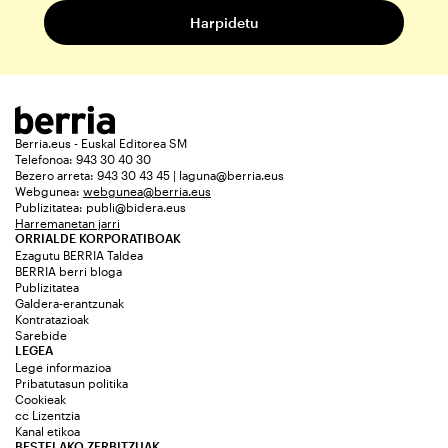
Berria.eus - Euskal Editorea SM
Telefonoa: 943 30 40 30
Bezero arreta: 943 30 43 45 | laguna@berria.eus
Webgunea:
webgunea@berria.eus
Publizitatea:
publi@bidera.eus
Harremanetan jarri
ORRIALDE KORPORATIBOAK
Ezagutu BERRIA Taldea
BERRIA berri bloga
Publizitatea
Galdera-erantzunak
Kontratazioak
Sarebide
LEGEA
Lege informazioa
Pribatutasun politika
Cookieak
cc Lizentzia
Kanal etikoa
BESTELAKO ZERBITZUAK