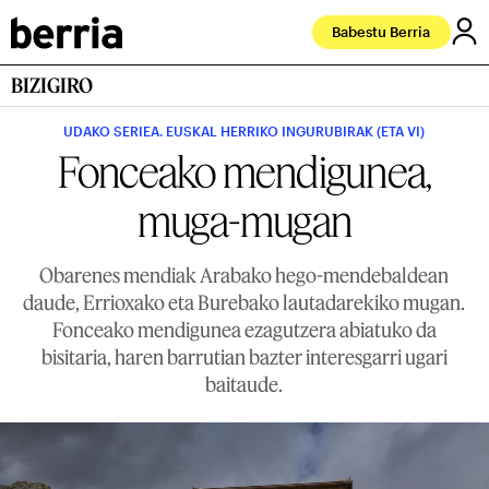
Babestu Berria
BIZIGIRO
UDAKO SERIEA. EUSKAL HERRIKO INGURUBIRAK (ETA VI)
Fonceako mendigunea,
muga-mugan
Obarenes mendiak Arabako hego-mendebaldean
daude, Errioxako eta Burebako lautadarekiko mugan.
Fonceako mendigunea ezagutzera abiatuko da
bisitaria, haren barrutian bazter interesgarri ugari
baitaude.