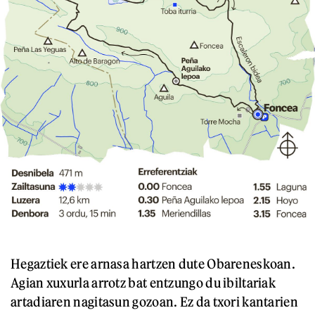
Hegaztiek ere arnasa hartzen dute Obareneskoan.
Agian xuxurla arrotz bat entzungo du ibiltariak
artadiaren nagitasun gozoan. Ez da txori kantarien