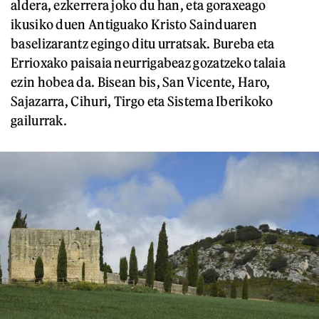
aldera, ezkerrera joko du han, eta goraxeago
ikusiko duen Antiguako Kristo Sainduaren
baselizarantz egingo ditu urratsak. Bureba eta
Errioxako paisaia neurrigabeaz gozatzeko talaia
ezin hobea da. Bisean bis, San Vicente, Haro,
Sajazarra, Cihuri, Tirgo eta Sistema Iberikoko
gailurrak.