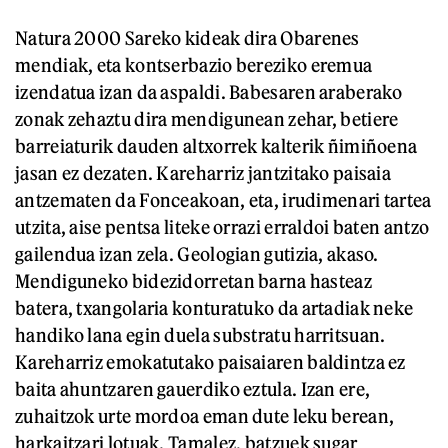
Natura 2000 Sareko kideak dira Obarenes
mendiak, eta kontserbazio bereziko eremua
izendatua izan da aspaldi. Babesaren araberako
zonak zehaztu dira mendigunean zehar, betiere
barreiaturik dauden altxorrek kalterik ñimiñoena
jasan ez dezaten. Kareharriz jantzitako paisaia
antzematen da Fonceakoan, eta, irudimenari tartea
utzita, aise pentsa liteke orrazi erraldoi baten antzo
gailendua izan zela. Geologian gutizia, akaso.
Mendiguneko bidezidorretan barna hasteaz
batera, txangolaria konturatuko da artadiak neke
handiko lana egin duela substratu harritsuan.
Kareharriz emokatutako paisaiaren baldintza ez
baita ahuntzaren gauerdiko eztula. Izan ere,
zuhaitzok urte mordoa eman dute leku berean,
harkaitzari lotuak. Tamalez, batzuek sugar