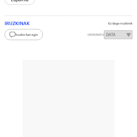
IRUZKINAK
Ez dago iruzkinik
Iruzkin bat egin
ORDENATU