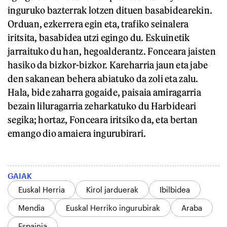
inguruko bazterrak lotzen dituen basabidearekin.
Orduan, ezkerrera egin eta, trafiko seinalera
iritsita, basabidea utzi egingo du. Eskuinetik
jarraituko du han, hegoalderantz. Fonceara jaisten
hasiko da bizkor-bizkor. Kareharria jaun eta jabe
den sakanean behera abiatuko da zoli eta zalu.
Hala, bide zaharra gogaide, paisaia amiragarria
bezain liluragarria zeharkatuko du Harbideari
segika; hortaz, Fonceara iritsiko da, eta bertan
emango dio amaiera ingurubirari.
GAIAK
Euskal Herria
Kirol jarduerak
Ibilbidea
Mendia
Euskal Herriko ingurubirak
Araba
Espainia