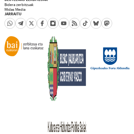
Bidera zerbitzuak
Midas Media
JARRAITU