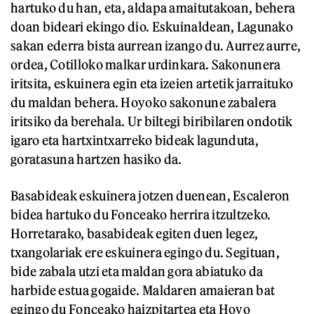
hartuko du han, eta, aldapa amaitutakoan, behera
doan bideari ekingo dio. Eskuinaldean, Lagunako
sakan ederra bista aurrean izango du. Aurrez aurre,
ordea, Cotilloko malkar urdinkara. Sakonunera
iritsita, eskuinera egin eta izeien artetik jarraituko
du maldan behera. Hoyoko sakonune zabalera
iritsiko da berehala. Ur biltegi biribilaren ondotik
igaro eta hartxintxarreko bideak lagunduta,
goratasuna hartzen hasiko da.
Basabideak eskuinera jotzen duenean, Escaleron
bidea hartuko du Fonceako herrira itzultzeko.
Horretarako, basabideak egiten duen legez,
txangolariak ere eskuinera egingo du. Segituan,
bide zabala utzi eta maldan gora abiatuko da
harbide estua gogaide. Maldaren amaieran bat
egingo du Fonceako haizpitartea eta Hoyo