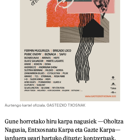
Aurtengo kartel ofiziala. GASTEIZKO TXOSNAK
Gune horretako hiru karpa nagusiek —Oholtza
Nagusia, Entxosnatu Karpa eta Gazte Karpa—
jarduera ugari hartuko dituzte: kontzertuak,