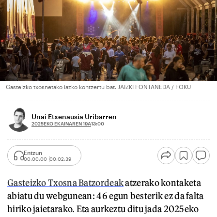
Gasteizko txosnetako iazko kontzertu bat. JAIZKI FONTANEDA / FOKU
Unai Etxenausia Uribarren
2025EKO EKAINAREN 19A
13:00
Entzun
00:00:00
00:02:39
Gasteizko Txosna Batzordeak
atzerako kontaketa
abiatu du webgunean: 46 egun besterik ez da falta
hiriko jaietarako. Eta aurkeztu ditu jada 2025eko