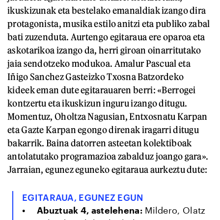
ikuskizunak eta bestelako emanaldiak izango dira
protagonista, musika estilo anitzi eta publiko zabal
bati zuzenduta. Aurtengo egitaraua ere oparoa eta
askotarikoa izango da, herri giroan oinarritutako
jaia sendotzeko modukoa. Amalur Pascual eta
Iñigo Sanchez Gasteizko Txosna Batzordeko
kideek eman dute egitarauaren berri: «Berrogei
kontzertu eta ikuskizun inguru izango ditugu.
Momentuz, Oholtza Nagusian, Entxosnatu Karpan
eta Gazte Karpan egongo direnak iragarri ditugu
bakarrik. Baina datorren asteetan kolektiboak
antolatutako programazioa zabalduz joango gara».
Jarraian, egunez eguneko egitaraua aurkeztu dute:
EGITARAUA, EGUNEZ EGUN
Abuztuak 4, astelehena:
Mildero, Olatz