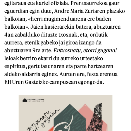
egitaraua eta kartel ofiziala. Prentsaurrekoa gaur
eguerdian egin dute, Andre Maria Zuriaren plazako
balkoian, «herri mugimenduarena ere baden
balkoian». Jaien hasierarekin batera, abuztuaren
4an zabalduko dituzte txosnak, eta, ordutik
aurrera, etenik gabeko jai giroa izango da
abuztuaren 9ra arte.
Entxosnatu, etorri gugana!
leloak berriro ekarri du aurreko urteetako
espiritua, gertutasunaren eta parte hartzearen
aldeko aldarria eginez. Aurten ere, festa eremua
EHUren Gasteizko campusean egongo da.