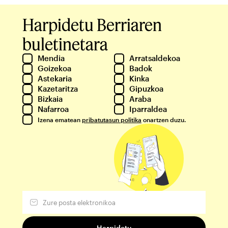
Harpidetu Berriaren
buletinetara
Mendia
Arratsaldekoa
Goizekoa
Badok
Astekaria
Kinka
Kazetaritza
Gipuzkoa
Bizkaia
Araba
Nafarroa
Iparraldea
Izena ematean
pribatutasun politika
onartzen duzu.