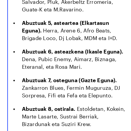
Salvador, Pluk, Akerbeltz Erromeria,
Guate-K eta M.Ravarino.
Abuztuak 5, asteartea (Elkartasun
Eguna).
Herra, Arene 6, Afro Beats,
Brigade Loco, Dj Lobak, MDM eta I+D.
Abuztuak 6, asteazkena (Ikasle Eguna).
Dena, Pubic Enemy, Aimarz, Biznaga,
Eteranal, eta Rosa Mari.
Abuztuak 7, osteguna (Gazte Eguna).
Zankarron Blues, Fermin Muguruza, DJ
Sorpresa, Fifi eta Fefa eta Elepunto.
Abuztuak 8, ostirala.
Estoldetan, Kokein,
Marte Lasarte, Sustrai Berriak,
Bizardunak eta Suziri Krew.