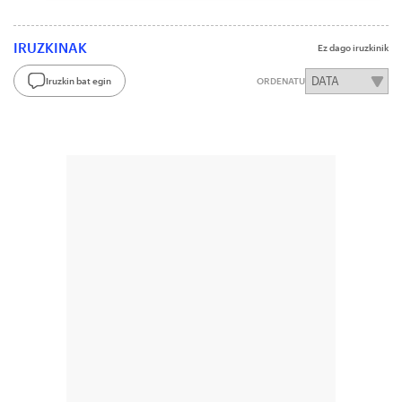
IRUZKINAK
Ez dago iruzkinik
Iruzkin bat egin
ORDENATU