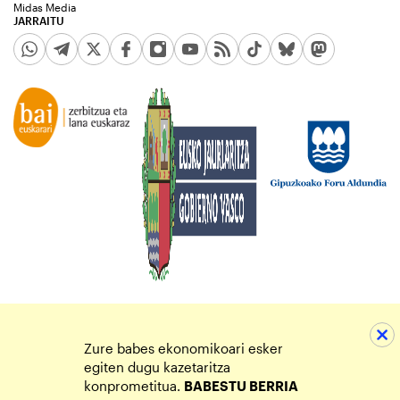
Midas Media
JARRAITU
Zure babes ekonomikoari esker
egiten dugu kazetaritza
konprometitua.
BABESTU BERRIA