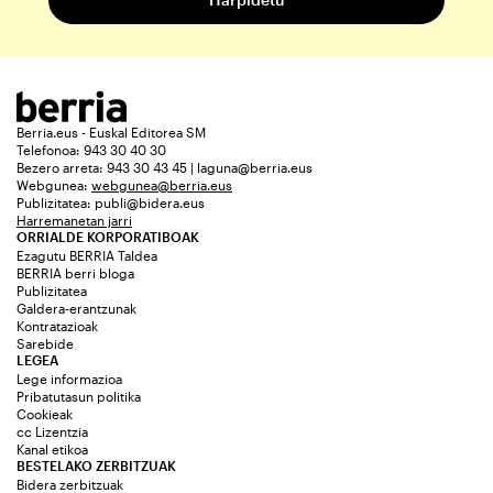
Berria.eus - Euskal Editorea SM
Telefonoa: 943 30 40 30
Bezero arreta: 943 30 43 45 | laguna@berria.eus
Webgunea:
webgunea@berria.eus
Publizitatea:
publi@bidera.eus
Harremanetan jarri
ORRIALDE KORPORATIBOAK
Ezagutu BERRIA Taldea
BERRIA berri bloga
Publizitatea
Galdera-erantzunak
Kontratazioak
Sarebide
LEGEA
Lege informazioa
Pribatutasun politika
Cookieak
cc Lizentzia
Kanal etikoa
BESTELAKO ZERBITZUAK
Bidera zerbitzuak