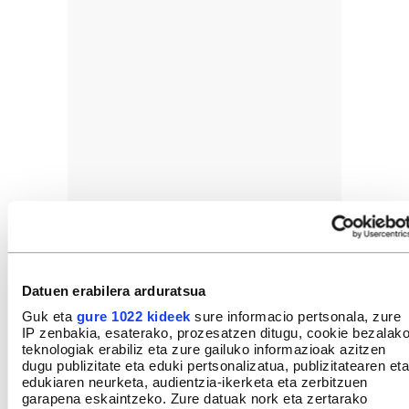
Datuen erabilera arduratsua
Guk eta
gure 1022 kideek
sure informacio pertsonala, zure
IP zenbakia, esaterako, prozesatzen ditugu, cookie bezalak
teknologiak erabiliz eta zure gailuko informazioak azitzen
dugu publizitate eta eduki pertsonalizatua, publizitatearen eta
edukiaren neurketa, audientzia-ikerketa eta zerbitzuen
garapena eskaintzeko. Zure datuak nork eta zertarako