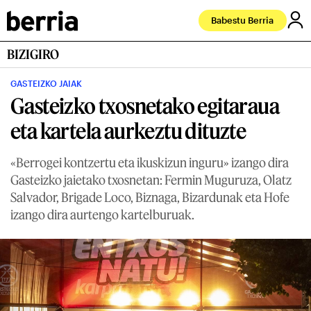
Babestu Berria
BIZIGIRO
GASTEIZKO JAIAK
Gasteizko txosnetako egitaraua
eta kartela aurkeztu dituzte
«Berrogei kontzertu eta ikuskizun inguru» izango dira
Gasteizko jaietako txosnetan: Fermin Muguruza, Olatz
Salvador, Brigade Loco, Biznaga, Bizardunak eta Hofe
izango dira aurtengo kartelburuak.