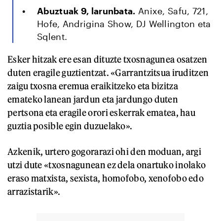
Abuztuak 9, larunbata.
Anixe, Safu, 721,
Hofe, Andrigina Show, DJ Wellington eta
Sqlent.
Esker hitzak ere esan dituzte txosnagunea osatzen
duten eragile guztientzat. «Garrantzitsua iruditzen
zaigu txosna eremua eraikitzeko eta bizitza
emateko lanean jardun eta jardungo duten
pertsona eta eragile orori eskerrak ematea, hau
guztia posible egin duzuelako».
Azkenik, urtero gogorarazi ohi den moduan, argi
utzi dute «txosnagunean ez dela onartuko inolako
eraso matxista, sexista, homofobo, xenofobo edo
arrazistarik».