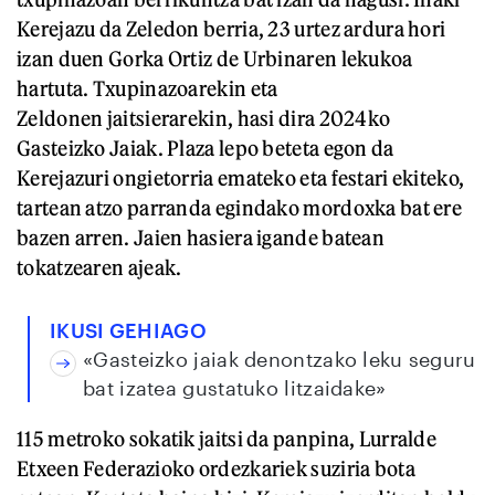
Kerejazu da Zeledon berria, 23 urtez ardura hori
izan duen Gorka Ortiz de Urbinaren lekukoa
hartuta. Txupinazoarekin eta
Zeldonen jaitsierarekin, hasi dira 2024ko
Gasteizko Jaiak. Plaza lepo beteta egon da
Kerejazuri ongietorria emateko eta festari ekiteko,
tartean atzo parranda egindako mordoxka bat ere
bazen arren. Jaien hasiera igande batean
tokatzearen ajeak.
IKUSI GEHIAGO
«Gasteizko jaiak denontzako leku seguru
bat izatea gustatuko litzaidake»
115 metroko sokatik jaitsi da panpina, Lurralde
Etxeen Federazioko ordezkariek suziria bota