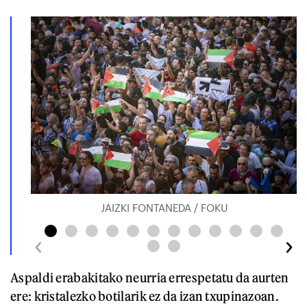
JAIZKI FONTANEDA / FOKU
Aspaldi erabakitako neurria errespetatu da aurten
ere: kristalezko botilarik ez da izan txupinazoan.