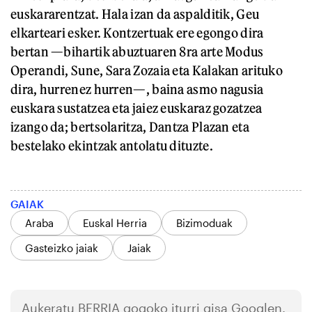
euskararentzat. Hala izan da aspalditik, Geu
elkarteari esker. Kontzertuak ere egongo dira
bertan —bihartik abuztuaren 8ra arte Modus
Operandi, Sune, Sara Zozaia eta Kalakan arituko
dira, hurrenez hurren—, baina asmo nagusia
euskara sustatzea eta jaiez euskaraz gozatzea
izango da; bertsolaritza, Dantza Plazan eta
bestelako ekintzak antolatu dituzte.
GAIAK
Araba
Euskal Herria
Bizimoduak
Gasteizko jaiak
Jaiak
Aukeratu
BERRIA
gogoko iturri gisa Googlen.