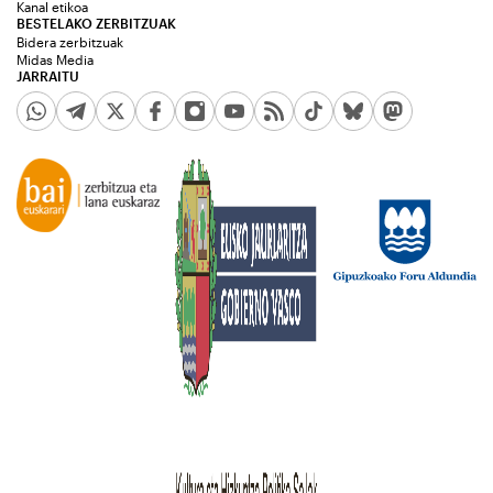
Kanal etikoa
BESTELAKO ZERBITZUAK
Bidera zerbitzuak
Midas Media
JARRAITU