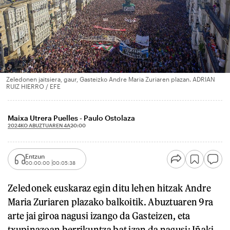
Zeledonen jaitsiera, gaur, Gasteizko Andre Maria Zuriaren plazan. ADRIAN
RUIZ HIERRO / EFE
Maixa Utrera Puelles - Paulo Ostolaza
2024KO ABUZTUAREN 4A
20:00
Entzun
00:00:00
00:05:38
Zeledonek euskaraz egin ditu lehen hitzak Andre
Maria Zuriaren plazako balkoitik. Abuztuaren 9ra
arte jai giroa nagusi izango da Gasteizen, eta
txupinazoan berrikuntza bat izan da nagusi: Iñaki