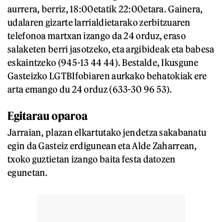
aurrera, berriz, 18:00etatik 22:00etara. Gainera,
udalaren gizarte larrialdietarako zerbitzuaren
telefonoa martxan izango da 24 orduz, eraso
salaketen berri jasotzeko, eta argibideak eta babesa
eskaintzeko (945-13 44 44). Bestalde, Ikusgune
Gasteizko LGTBIfobiaren aurkako behatokiak ere
arta emango du 24 orduz (633-30 96 53).
Egitarau oparoa
Jarraian, plazan elkartutako jendetza sakabanatu
egin da Gasteiz erdigunean eta Alde Zaharrean,
txoko guztietan izango baita festa datozen
egunetan.