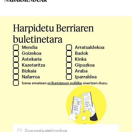
Harpidetu Berriaren
buletinetara
Mendia
Arratsaldekoa
Goizekoa
Badok
Astekaria
Kinka
Kazetaritza
Gipuzkoa
Bizkaia
Araba
Nafarroa
Iparraldea
Izena ematean
pribatutasun politika
onartzen duzu.