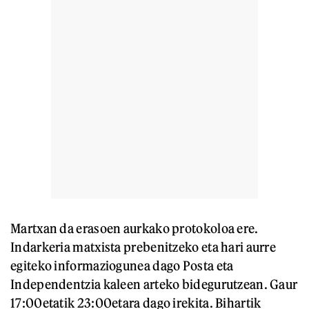
Martxan da erasoen aurkako protokoloa ere.
Indarkeria matxista prebenitzeko eta hari aurre
egiteko informaziogunea dago Posta eta
Independentzia kaleen arteko bidegurutzean. Gaur
17:00etatik 23:00etara dago irekita. Bihartik