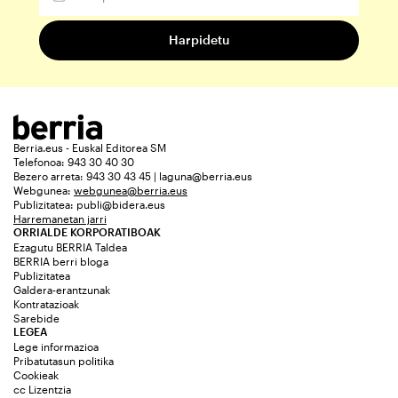
Berria.eus - Euskal Editorea SM
Telefonoa: 943 30 40 30
Bezero arreta: 943 30 43 45 | laguna@berria.eus
Webgunea:
webgunea@berria.eus
Publizitatea:
publi@bidera.eus
Harremanetan jarri
ORRIALDE KORPORATIBOAK
Ezagutu BERRIA Taldea
BERRIA berri bloga
Publizitatea
Galdera-erantzunak
Kontratazioak
Sarebide
LEGEA
Lege informazioa
Pribatutasun politika
Cookieak
cc Lizentzia