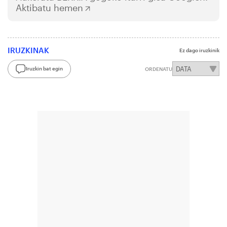
Aktibatu hemen
IRUZKINAK
Ez dago iruzkinik
Iruzkin bat egin
ORDENATU