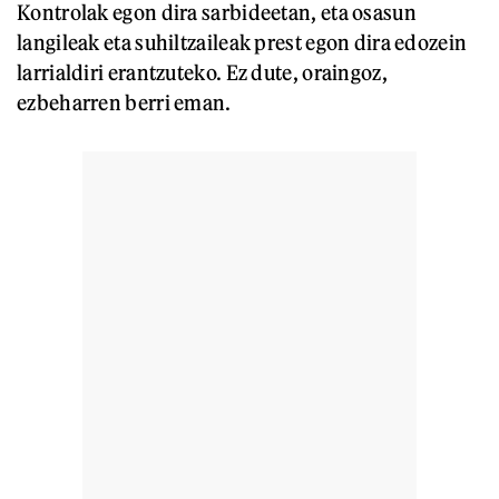
Kontrolak egon dira sarbideetan, eta osasun
langileak eta suhiltzaileak prest egon dira edozein
larrialdiri erantzuteko. Ez dute, oraingoz,
ezbeharren berri eman.