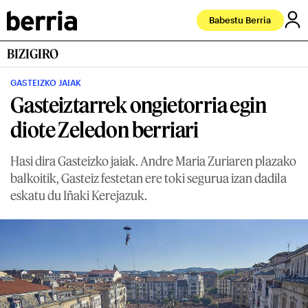
Babestu Berria
BIZIGIRO
GASTEIZKO JAIAK
Gasteiztarrek ongietorria egin
diote Zeledon berriari
Hasi dira Gasteizko jaiak. Andre Maria Zuriaren plazako
balkoitik, Gasteiz festetan ere toki segurua izan dadila
eskatu du Iñaki Kerejazuk.