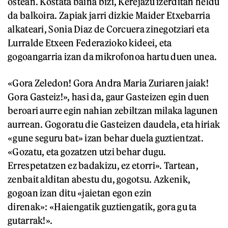
ostean. Kostata baina bizi, Kerejazu izerditan heldu
da balkoira. Zapiak jarri dizkie Maider Etxebarria
alkateari, Sonia Diaz de Corcuera zinegotziari eta
Lurralde Etxeen Federazioko kideei, eta
gogoangarria izan da mikrofonoa hartu duen unea.
«Gora Zeledon! Gora Andra Maria Zuriaren jaiak!
Gora Gasteiz!», hasi da, gaur Gasteizen egin duen
beroari aurre egin nahian zebiltzan milaka lagunen
aurrean. Gogoratu die Gasteizen daudela, eta hiriak
«gune seguru bat» izan behar duela guztientzat.
«Gozatu, eta gozatzen utzi behar dugu.
Errespetatzen ez badakizu, ez etorri». Tartean,
zenbait alditan abestu du, gogotsu. Azkenik,
gogoan izan ditu «jaietan egon ezin
direnak»: «Haiengatik guztiengatik, gora gu ta
gutarrak!».