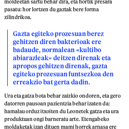
moldeetan sartu behar dira, eta hortik presara
pasatu: hor lortzen du gaztak bere forma
zilindrikoa.
Gazta egiteko prozesuan berez
gehitzen diren bakterioak ere
badaude, normalean «kultibo
abiarazleak» deitzen direnak eta
apropos gehitzen direnak, gazta
egiteko prozesuan funtsezkoa den
erreakzio bat gerta dadin.
Ura eta gatza bota behar zaizkio ondoren, eta gero
datorren pausoan pazientzia behar izaten da:
hamalau orduz itxoiten du Leonetek gatza eta ura
produktuan ongi barneratu arte. Etengabeko
moldaketak izan dituen mami horrek arnasa ere