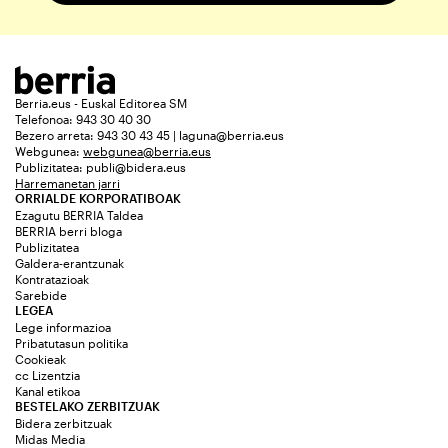
Berria.eus - Euskal Editorea SM
Telefonoa: 943 30 40 30
Bezero arreta: 943 30 43 45 | laguna@berria.eus
Webgunea:
webgunea@berria.eus
Publizitatea:
publi@bidera.eus
Harremanetan jarri
ORRIALDE KORPORATIBOAK
Ezagutu BERRIA Taldea
BERRIA berri bloga
Publizitatea
Galdera-erantzunak
Kontratazioak
Sarebide
LEGEA
Lege informazioa
Pribatutasun politika
Cookieak
cc Lizentzia
Kanal etikoa
BESTELAKO ZERBITZUAK
Bidera zerbitzuak
Midas Media