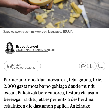
Gazta osatzen duten mikrobioen ilustrazioa. BERRIA
Itsaso Jauregi
2024KO MARTXOAREN 22A
05:00
Entzun
00:00:00
00:10:32
Parmesano, cheddar, mozzarela, feta, gouda, brie...
2.000 gazta mota baino gehiago daude mundu
osoan. Bakoitzak bere zaporea, testura eta usain
bereizgarria ditu, eta esperientzia desberdina
eskaintzen die dastamen papilei. Antzinako