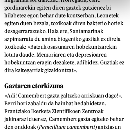
gordinarekin egiten diren gaztek gutxienez bi
hilabetez egon behar dute kontserban, Leonetek
egiten duen bezala, toxikoak diren bakterio horiek
desagerrarazteko. Hala ere, Santamarinak
azpimarratu du amina biogeniko guztiak ez direla
toxikoak: «Batzuk osasunaren hobekuntzarekin
lotuta daude. Memoriaren eta depresioaren
hobekuntzan eragin dezakete, adibidez. Guztiak ez
dira kaltegarriak gizakiontzat».
Gaztaren etorkizuna
«Adi! Camembert gazta galtzeko arriskuan dago!».
Berri hori zabaldu da hainbat hedabidetan.
Frantziako Ikerketa Zientifikoen Zentroak
jakinarazi duenez, Camembert gazta egiteko behar
den onddoak (
Penicillium camemberti
) aniztasun