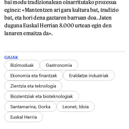
bai modu tradizionalean oinarritutako prozesua
eginez: «Mantentzen ari gara kultura bat, tradizio
bat, eta hori dena gaztaren barruan doa. Jaten
duguna Euskal Herrian 8.000 urtean egin den
lanaren emaitza da».
GAIAK
Bizimoduak
Gastronomia
Ekonomia eta finantzak
Eraldatze industriak
Zientzia eta teknologia
Biozientziak eta bioteknologiak
Santamarina, Gorka
Leonet, Idoia
Euskal Herria