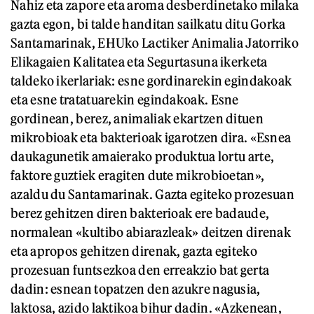
Nahiz eta zapore eta aroma desberdinetako milaka
gazta egon, bi talde handitan sailkatu ditu Gorka
Santamarinak, EHUko Lactiker Animalia Jatorriko
Elikagaien Kalitatea eta Segurtasuna ikerketa
taldeko ikerlariak: esne gordinarekin egindakoak
eta esne tratatuarekin egindakoak. Esne
gordinean, berez, animaliak ekartzen dituen
mikrobioak eta bakterioak igarotzen dira. «Esnea
daukagunetik amaierako produktua lortu arte,
faktore guztiek eragiten dute mikrobioetan»,
azaldu du Santamarinak. Gazta egiteko prozesuan
berez gehitzen diren bakterioak ere badaude,
normalean «kultibo abiarazleak» deitzen direnak
eta apropos gehitzen direnak, gazta egiteko
prozesuan funtsezkoa den erreakzio bat gerta
dadin: esnean topatzen den azukre nagusia,
laktosa, azido laktikoa bihur dadin. «Azkenean,