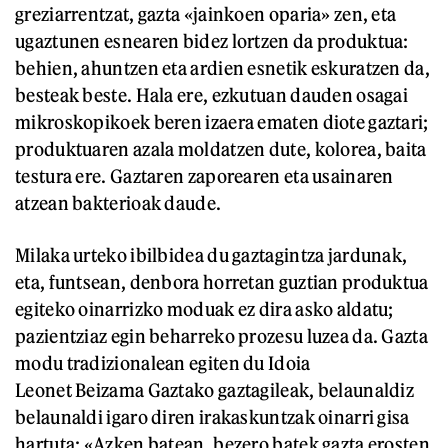
greziarrentzat, gazta «jainkoen oparia» zen, eta
ugaztunen esnearen bidez lortzen da produktua:
behien, ahuntzen eta ardien esnetik eskuratzen da,
besteak beste. Hala ere, ezkutuan dauden osagai
mikroskopikoek beren izaera ematen diote gaztari;
produktuaren azala moldatzen dute, kolorea, baita
testura ere. Gaztaren zaporearen eta usainaren
atzean bakterioak daude.
Milaka urteko ibilbidea du gaztagintza jardunak,
eta, funtsean, denbora horretan guztian produktua
egiteko oinarrizko moduak ez dira asko aldatu;
pazientziaz egin beharreko prozesu luzea da. Gazta
modu tradizionalean egiten du Idoia
Leonet Beizama Gaztako gaztagileak, belaunaldiz
belaunaldi igaro diren irakaskuntzak oinarri gisa
hartuta: «Azken batean, bezero batek gazta erosten