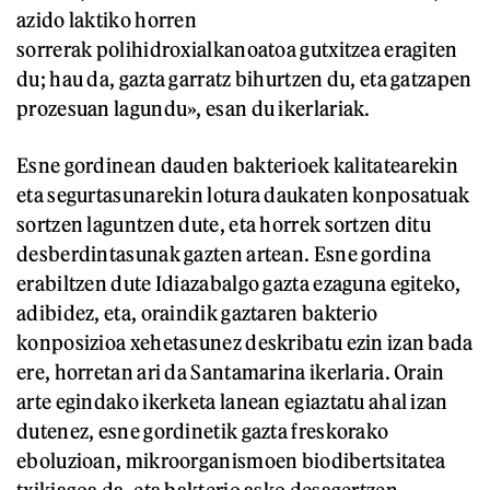
azido laktiko horren
sorrerak polihidroxialkanoatoa gutxitzea eragiten
du; hau da, gazta garratz bihurtzen du, eta gatzapen
prozesuan lagundu», esan du ikerlariak.
Esne gordinean dauden bakterioek kalitatearekin
eta segurtasunarekin lotura daukaten konposatuak
sortzen laguntzen dute, eta horrek sortzen ditu
desberdintasunak gazten artean. Esne gordina
erabiltzen dute Idiazabalgo gazta ezaguna egiteko,
adibidez, eta, oraindik gaztaren bakterio
konposizioa xehetasunez deskribatu ezin izan bada
ere, horretan ari da Santamarina ikerlaria. Orain
arte egindako ikerketa lanean egiaztatu ahal izan
dutenez, esne gordinetik gazta freskorako
eboluzioan, mikroorganismoen biodibertsitatea