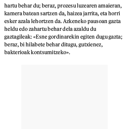
hartu behar du; beraz, prozesu luzearen amaieran,
kamera batean sartzen da, haizea jarrita, eta horri
esker azala lehortzen da. Azkeneko pausoan gazta
heldu edo zahartu behar dela azaldu du
gaztagileak: «Esne gordinarekin egiten dugu gazta;
beraz, bi hilabete behar ditugu, gutxienez,
bakterioak kontsumitzeko».