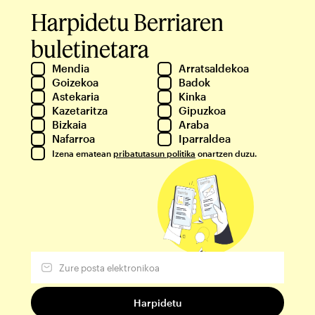
Harpidetu Berriaren
buletinetara
Mendia
Arratsaldekoa
Goizekoa
Badok
Astekaria
Kinka
Kazetaritza
Gipuzkoa
Bizkaia
Araba
Nafarroa
Iparraldea
Izena ematean
pribatutasun politika
onartzen duzu.