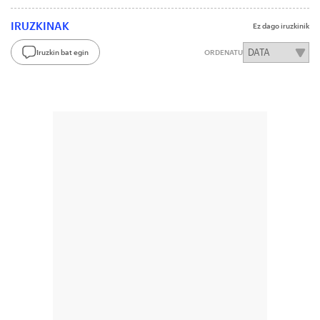
IRUZKINAK
Ez dago iruzkinik
Iruzkin bat egin
ORDENATU