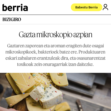
Babestu Berria
BIZIGIRO
Gazta mikroskopio azpian
Gaztaren zaporean eta aroman eragiten dute osagai
mikroskopikoek, bakterioek batez ere. Produktuaren
eskari zabalaren erantzuleak dira, eta osasunarentzat
toxikoak zein onuragarriak izan daitezke.