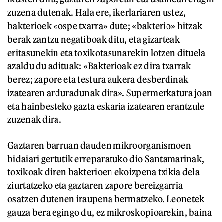
zuzena dutenak. Hala ere, ikerlariaren ustez,
bakterioek «ospe txarra» dute; «bakterio» hitzak
berak zantzu negatiboak ditu, eta gizarteak
eritasunekin eta toxikotasunarekin lotzen dituela
azaldu du adituak: «Bakterioak ez dira txarrak
berez; zapore eta testura aukera desberdinak
izatearen arduradunak dira». Supermerkatura joan
eta hainbesteko gazta eskaria izatearen erantzule
zuzenak dira.
Gaztaren barruan dauden mikroorganismoen
bidaiari gertutik erreparatuko dio Santamarinak,
toxikoak diren bakterioen ekoizpena txikia dela
ziurtatzeko eta gaztaren zapore bereizgarria
osatzen dutenen iraupena bermatzeko. Leonetek
gauza bera egingo du, ez mikroskopioarekin, baina