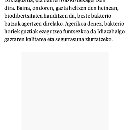
txikiagoa da, eta bakterio asko desagertzen
dira. Baina, ondoren, gazta heltzen den heinean,
biodibertsitatea handitzen da, beste bakterio
batzuk agertzen direlako.
Agerikoa denez, bakterio
horiek guztiak ezagutzea funtsezkoa da Idiazabalgo
gaztaren kalitatea eta segurtasuna ziurtatzeko.