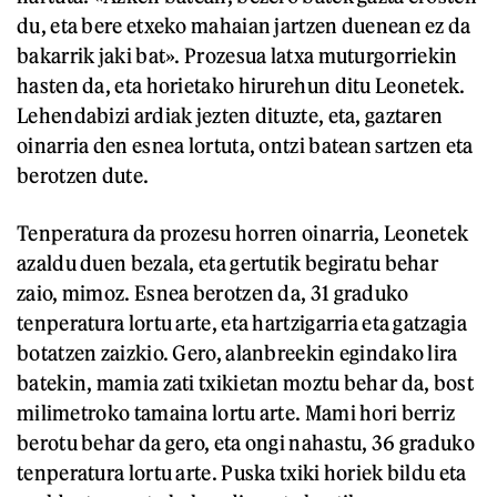
du, eta bere etxeko mahaian jartzen duenean ez da
bakarrik jaki bat». Prozesua latxa muturgorriekin
hasten da, eta horietako hirurehun ditu Leonetek.
Lehendabizi ardiak jezten dituzte, eta, gaztaren
oinarria den esnea lortuta, ontzi batean sartzen eta
berotzen dute.
Tenperatura da prozesu horren oinarria, Leonetek
azaldu duen bezala, eta gertutik begiratu behar
zaio, mimoz. Esnea berotzen da, 31 graduko
tenperatura lortu arte, eta hartzigarria eta gatzagia
botatzen zaizkio. Gero, alanbreekin egindako lira
batekin, mamia zati txikietan moztu behar da, bost
milimetroko tamaina lortu arte. Mami hori berriz
berotu behar da gero, eta ongi nahastu, 36 graduko
tenperatura lortu arte. Puska txiki horiek bildu eta