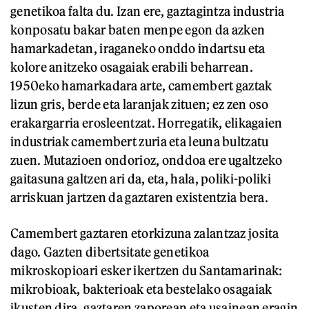
genetikoa falta du. Izan ere, gaztagintza industria
konposatu bakar baten menpe egon da azken
hamarkadetan, iraganeko onddo indartsu eta
kolore anitzeko osagaiak erabili beharrean.
1950eko hamarkadara arte, camembert gaztak
lizun gris, berde eta laranjak zituen; ez zen oso
erakargarria erosleentzat. Horregatik, elikagaien
industriak camembert zuria eta leuna bultzatu
zuen. Mutazioen ondorioz, onddoa ere ugaltzeko
gaitasuna galtzen ari da, eta, hala, poliki-poliki
arriskuan jartzen da gaztaren existentzia bera.
Camembert gaztaren etorkizuna zalantzaz josita
dago. Gazten dibertsitate genetikoa
mikroskopioari esker ikertzen du Santamarinak:
mikrobioak, bakterioak eta bestelako osagaiak
ikusten dira, gaztaren zaporean eta usainean eragin