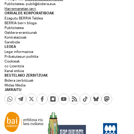
Publizitatea:
publi@bidera.eus
Harremanetan jarri
ORRIALDE KORPORATIBOAK
Ezagutu BERRIA Taldea
BERRIA berri bloga
Publizitatea
Galdera-erantzunak
Kontratazioak
Sarebide
LEGEA
Lege informazioa
Pribatutasun politika
Cookieak
cc Lizentzia
Kanal etikoa
BESTELAKO ZERBITZUAK
Bidera zerbitzuak
Midas Media
JARRAITU