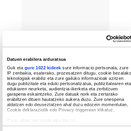
Datuen erabilera arduratsua
Guk eta
gure 1022 kideek
sure informacio pertsonala, zure
IP zenbakia, esaterako, prozesatzen ditugu, cookie bezalak
teknologiak erabiliz eta zure gailuko informazioak azitzen
dugu publizitate eta eduki pertsonalizatua, publizitatearen eta
edukiaren neurketa, audientzia-ikerketa eta zerbitzuen
garapena eskaintzeko. Zure datuak nork eta zertarako
erabiltzen dituen hautatzeko aukera duzu. Zure onespena
aldatzen edo deuseztatzen ahal duzu edozein momentutan,
Cookie deklaraziotik edo Privacy triggerean klikatuz.
If you allow, we would also like to:
Collect information about your geographical location