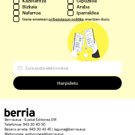
Kazetaritza
Gipuzkoa
Bizkaia
Araba
Nafarroa
Iparraldea
Izena ematean
pribatutasun politika
onartzen duzu.
Berria.eus - Euskal Editorea SM
Telefonoa: 943 30 40 30
Bezero arreta: 943 30 43 45 | laguna@berria.eus
Webgunea:
webgunea@berria.eus