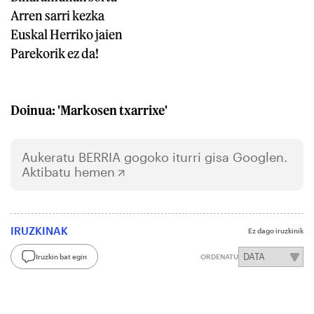
Arren sarri kezka
Euskal Herriko jaien
Parekorik ez da!
Doinua: 'Markosen txarrixe'
Aukeratu
BERRIA
gogoko iturri gisa Googlen.
Aktibatu hemen
IRUZKINAK
Ez dago iruzkinik
Iruzkin bat egin
ORDENATU