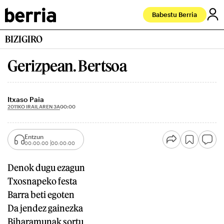
Babestu Berria
BIZIGIRO
Gerizpean. Bertsoa
Itxaso Paia
2011KO IRAILAREN 3A
00:00
Entzun
00:00:00
00:00:00
Denok dugu ezagun
Txosnapeko festa
Barra beti egoten
Da jendez gainezka
Biharamunak sortu