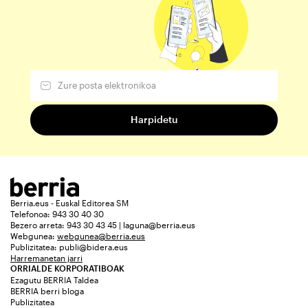
Berria.eus - Euskal Editorea SM
Telefonoa: 943 30 40 30
Bezero arreta: 943 30 43 45 | laguna@berria.eus
Webgunea:
webgunea@berria.eus
Publizitatea:
publi@bidera.eus
Harremanetan jarri
ORRIALDE KORPORATIBOAK
Ezagutu BERRIA Taldea
BERRIA berri bloga
Publizitatea