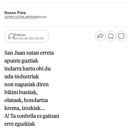
Itxaso Paia
2011KO UZTAILAREN 8A
00:00
Entzun
00:00:00
00:00:00
San Juan sutan erreta
apunte guztiak
indarra hartu ohi du
uda-industriak
non nagusiak diren
bikini bustiak,
olatuak, hondartza
krema, izozkiak...
A! Ta sonbrila ez gaitzan
erre eguzkiak