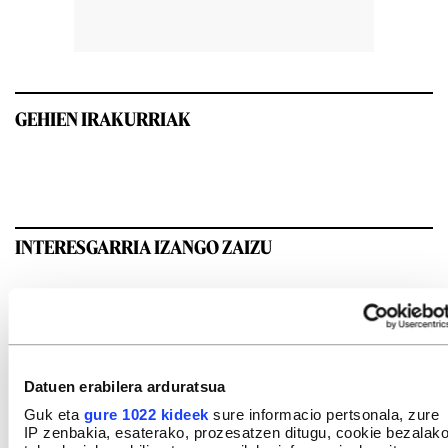
GEHIEN IRAKURRIAK
INTERESGARRIA IZANGO ZAIZU
Datuen erabilera arduratsua
Guk eta
gure 1022 kideek
sure informacio pertsonala, zure
IP zenbakia, esaterako, prozesatzen ditugu, cookie bezalak