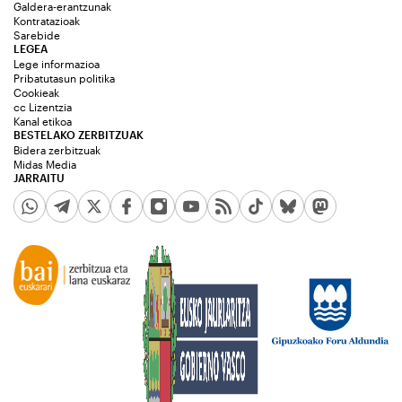
Galdera-erantzunak
Kontratazioak
Sarebide
LEGEA
Lege informazioa
Pribatutasun politika
Cookieak
cc Lizentzia
Kanal etikoa
BESTELAKO ZERBITZUAK
Bidera zerbitzuak
Midas Media
JARRAITU