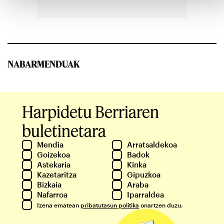
NABARMENDUAK
Harpidetu Berriaren
buletinetara
Mendia
Arratsaldekoa
Goizekoa
Badok
Astekaria
Kinka
Kazetaritza
Gipuzkoa
Bizkaia
Araba
Nafarroa
Iparraldea
Izena ematean
pribatutasun politika
onartzen duzu.