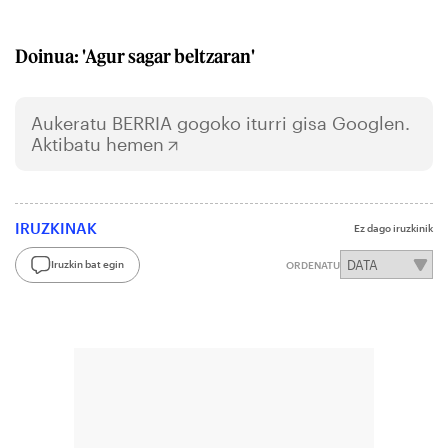
Doinua: 'Agur sagar beltzaran'
Aukeratu
BERRIA
gogoko iturri gisa Googlen.
Aktibatu hemen
IRUZKINAK
Ez dago iruzkinik
Iruzkin bat egin
ORDENATU