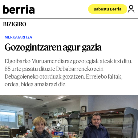
Babestu Berria
BIZIGIRO
MERKATARITZA
Gozogintzaren agur gazia
Elgoibarko Muruamendiaraz gozotegiak ateak itxi ditu.
85 urte pasatu dituzte Debabarreneko zein
Debagoieneko otorduak goxatzen. Errelebo faltak,
ordea, bidea amaiarazi die.