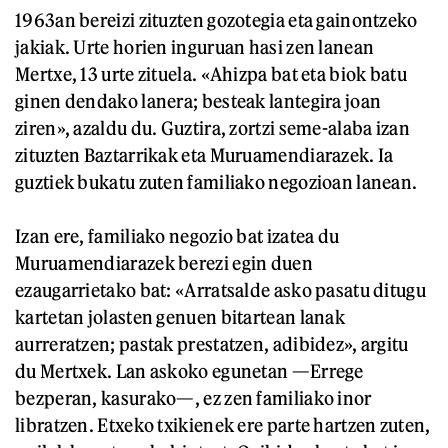
1963an bereizi zituzten gozotegia eta gainontzeko
jakiak. Urte horien inguruan hasi zen lanean
Mertxe, 13 urte zituela. «Ahizpa bat eta biok batu
ginen dendako lanera; besteak lantegira joan
ziren», azaldu du. Guztira, zortzi seme-alaba izan
zituzten Baztarrikak eta Muruamendiarazek. Ia
guztiek bukatu zuten familiako negozioan lanean.
Izan ere, familiako negozio bat izatea du
Muruamendiarazek berezi egin duen
ezaugarrietako bat: «Arratsalde asko pasatu ditugu
kartetan jolasten genuen bitartean lanak
aurreratzen; pastak prestatzen, adibidez», argitu
du Mertxek. Lan askoko egunetan —Errege
bezperan, kasurako—, ez zen familiako inor
libratzen. Etxeko txikienek ere parte hartzen zuten,