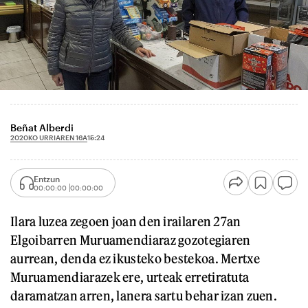
Beñat Alberdi
2020KO URRIAREN 16A
15:24
Entzun
00:00:00
00:00:00
Ilara luzea zegoen joan den irailaren 27an
Elgoibarren Muruamendiaraz gozotegiaren
aurrean, denda ez ikusteko bestekoa. Mertxe
Muruamendiarazek ere, urteak erretiratuta
daramatzan arren, lanera sartu behar izan zuen.