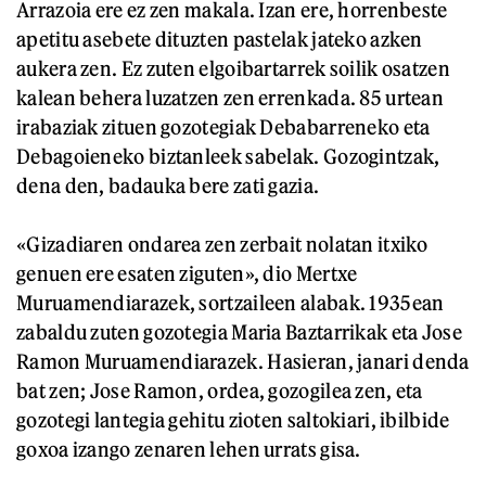
Arrazoia ere ez zen makala. Izan ere, horrenbeste
apetitu asebete dituzten pastelak jateko azken
aukera zen. Ez zuten elgoibartarrek soilik osatzen
kalean behera luzatzen zen errenkada. 85 urtean
irabaziak zituen gozotegiak Debabarreneko eta
Debagoieneko biztanleek sabelak. Gozogintzak,
dena den, badauka bere zati gazia.
«Gizadiaren ondarea zen zerbait nolatan itxiko
genuen ere esaten ziguten», dio Mertxe
Muruamendiarazek, sortzaileen alabak. 1935ean
zabaldu zuten gozotegia Maria Baztarrikak eta Jose
Ramon Muruamendiarazek. Hasieran, janari denda
bat zen; Jose Ramon, ordea, gozogilea zen, eta
gozotegi lantegia gehitu zioten saltokiari, ibilbide
goxoa izango zenaren lehen urrats gisa.