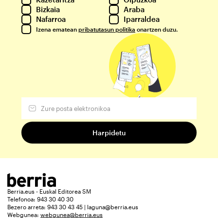
Bizkaia
Araba
Nafarroa
Iparraldea
Izena ematean
pribatutasun politika
onartzen duzu.
Berria.eus - Euskal Editorea SM
Telefonoa: 943 30 40 30
Bezero arreta: 943 30 43 45 | laguna@berria.eus
Webgunea:
webgunea@berria.eus