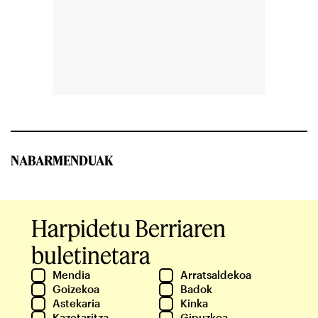
NABARMENDUAK
Harpidetu Berriaren
buletinetara
Mendia
Arratsaldekoa
Goizekoa
Badok
Astekaria
Kinka
Kazetaritza
Gipuzkoa