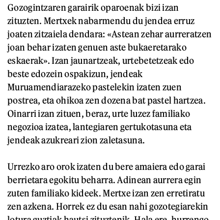
Gozogintzaren garairik oparoenak bizi izan
zituzten. Mertxek nabarmendu du jendea erruz
joaten zitzaiela dendara: «Astean zehar aurreratzen
joan behar izaten genuen aste bukaeretarako
eskaerak». Izan jaunartzeak, urtebetetzeak edo
beste edozein ospakizun, jendeak
Muruamendiarazeko pastelekin izaten zuen
postrea, eta ohikoa zen dozena bat pastel hartzea.
Oinarri izan zituen, beraz, urte luzez familiako
negozioa izatea, lantegiaren gertukotasuna eta
jendeak azukreari zion zaletasuna.
Urrezko aro orok izaten du bere amaiera edo garai
berrietara egokitu beharra. Adinean aurrera egin
zuten familiako kideek. Mertxe izan zen erretiratu
zen azkena. Horrek ez du esan nahi gozotegiarekin
lotura guztiak hautsi zituztenik. Hala ere, hurrengo