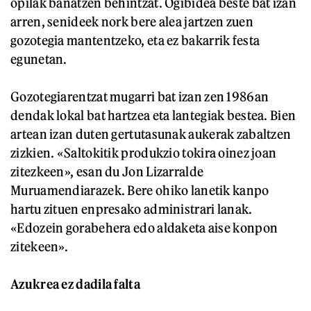
opilak banatzen behintzat. Ogibidea beste bat izan
arren, senideek nork bere alea jartzen zuen
gozotegia mantentzeko, eta ez bakarrik festa
egunetan.
Gozotegiarentzat mugarri bat izan zen 1986an
dendak lokal bat hartzea eta lantegiak bestea. Bien
artean izan duten gertutasunak aukerak zabaltzen
zizkien. «Saltokitik produkzio tokira oinez joan
zitezkeen», esan du Jon Lizarralde
Muruamendiarazek. Bere ohiko lanetik kanpo
hartu zituen enpresako administrari lanak.
«Edozein gorabehera edo aldaketa aise konpon
zitekeen».
Azukrea ez dadila falta