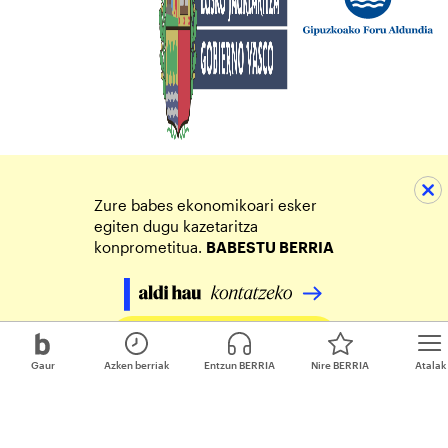
Zure babes ekonomikoari esker
egiten dugu kazetaritza
konprometitua.
BABESTU BERRIA
Egin zure ekarpena
Gaur
Azken berriak
Entzun BERRIA
Nire BERRIA
Atalak