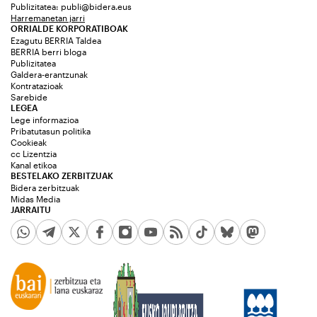
Publizitatea:
publi@bidera.eus
Harremanetan jarri
ORRIALDE KORPORATIBOAK
Ezagutu BERRIA Taldea
BERRIA berri bloga
Publizitatea
Galdera-erantzunak
Kontratazioak
Sarebide
LEGEA
Lege informazioa
Pribatutasun politika
Cookieak
cc Lizentzia
Kanal etikoa
BESTELAKO ZERBITZUAK
Bidera zerbitzuak
Midas Media
JARRAITU