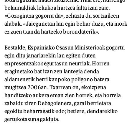
belaunaldiak lekukoa hartzea falta izan zaie.
«Gozogintza gogorra da», zehaztu du sortzaileen
alabak. «Jaiegunetan lan egin behar duzu, eta inork
ez zuen txanda hartzeko borondaterik».
Bestalde, Espainiako Osasun Ministerioak gogortu
egin ditu janariarekin lan egiten duten
enpresentzako segurtasun neurriak. Horren
eraginetako bat izan zen lantegia denda
aldamenetik herri kanpoko poligono batera
mugitzea 2006an. Txarrean on, ekoizpena
handitzeko aukera eman zien horrek, eta horrela
zabaldu ziren Debagoienera, garai berrietara
egokitu beharragatik edo; betiere, dendarekiko
gertukotasuna galduta.